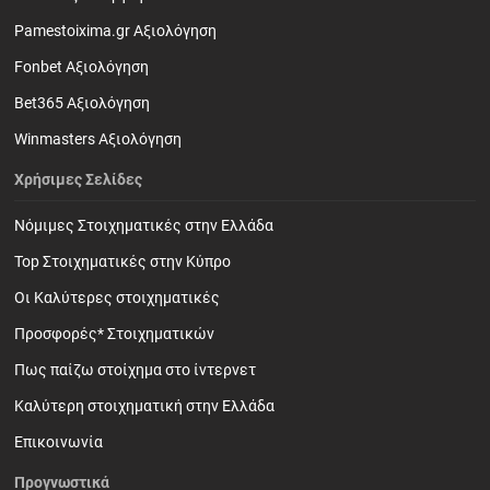
Pamestoixima.gr Αξιολόγηση
Fonbet Αξιολόγηση
Bet365 Αξιολόγηση
Winmasters Αξιολόγηση
Χρήσιμες Σελίδες
Νόμιμες Στοιχηματικές στην Ελλάδα
Top Στοιχηματικές στην Κύπρο
Οι Καλύτερες στοιχηματικές
Προσφορές* Στοιχηματικών
Πως παίζω στοίχημα στο ίντερνετ
Καλύτερη στοιχηματική στην Ελλάδα
Επικοινωνία
Προγνωστικά