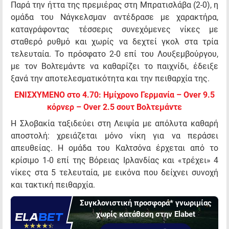
Παρά την ήττα της πρεμιέρας στη Μπρατισλάβα (2-0), η
ομάδα του Νάγκελσμαν αντέδρασε με χαρακτήρα,
καταγράφοντας τέσσερις συνεχόμενες νίκες με
σταθερό ρυθμό και χωρίς να δεχτεί γκολ στα τρία
τελευταία. Το πρόσφατο 2-0 επί του Λουξεμβούργου,
με τον Βολτεμάντε να καθαρίζει το παιχνίδι, έδειξε
ξανά την αποτελεσματικότητα και την πειθαρχία της.
ΕΝΙΣΧΥΜΕΝΟ στο 4.70: Ημίχρονο Γερμανία – Over 9.5
κόρνερ – Over 2.5 σουτ Βολτεμάντε
Η Σλοβακία ταξιδεύει στη Λειψία με απόλυτα καθαρή
αποστολή: χρειάζεται μόνο νίκη για να περάσει
απευθείας. Η ομάδα του Καλτσόνα έρχεται από το
κρίσιμο 1-0 επί της Βόρειας Ιρλανδίας και «τρέχει» 4
νίκες στα 5 τελευταία, με εικόνα που δείχνει συνοχή
και τακτική πειθαρχία.
Συγκλονιστική προσφορά* γνωριμίας
χωρίς κατάθεση στην Elabet
☆☆☆☆☆
★★★★★