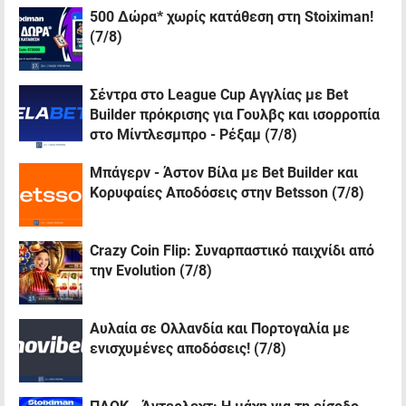
500 Δώρα* χωρίς κατάθεση στη Stoiximan!
(7/8)
Σέντρα στο League Cup Αγγλίας με Bet
Builder πρόκρισης για Γουλβς και ισορροπία
στο Μίντλεσμπρο - Ρέξαμ (7/8)
Μπάγερν - Άστον Βίλα με Bet Builder και
Κορυφαίες Αποδόσεις στην Betsson (7/8)
Crazy Coin Flip: Συναρπαστικό παιχνίδι από
την Evolution (7/8)
Αυλαία σε Ολλανδία και Πορτογαλία με
ενισχυμένες αποδόσεις! (7/8)