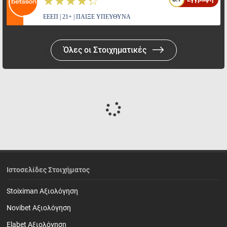
☆☆☆☆☆
★★★★★
ΕΕΕΠ | 21+ | ΠΑΙΞΕ ΥΠΕΥΘΥΝΑ
Όλες οι Στοιχηματικές
Ιστοσελίδες Στοιχήματος
Stoiximan Αξιολόγηση
Novibet Αξιολόγηση
Elabet Αξιολόγηση