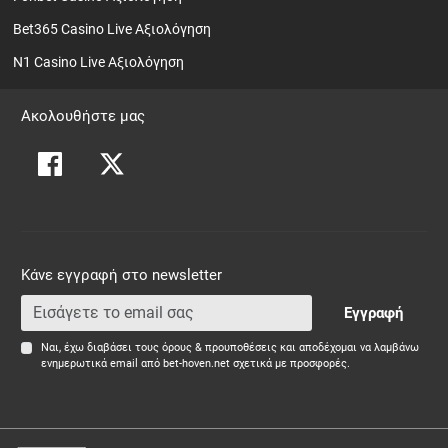
Bet365 Casino Live Αξιολόγηση
N1 Casino Live Αξιολόγηση
Ακολουθήστε μας
Κάνε εγγραφή στο newsletter
Εγγραφή
Ναι, έχω διαβάσει τους όρους & προυποθέσεις και αποδέχομαι να λαμβάνω
ενημερωτικά email από bet-hoven.net σχετικά με προσφορές.