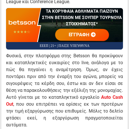
League και Conference League.
ΤΑ ΚΟΡΥΦΑΙΑ ΑΘΛΗΜΑΤΑ ΠΑΙΖΟΥΝ
ΣΤΗΝ BETSSON ΜΕ ΣΟΥΠΕΡ ΤΟΥΡΝΟΥΑ
ΣΤΟΙΧΗΜΑΤΟΣ*
☆☆☆☆☆
★★★★★
ΕΓΓΡΑΦΗ
ΕΕΕΠ | 21+ | ΠΑΙΞΕ ΥΠΕΥΘΥΝΑ
Φυσικά, στην πλατφόρμα στης Betsson θα προκύψουν
και καταπληκτικές ευκαιρίες στο live, ανάλογα με το
πώς θα πηγαίνει η αναμέτρηση. Όμως, αν έχεις
ποντάρει πριν από την έναρξη του αγώνα, μπορείς να
σιγουρέψεις τα κέρδη σου, έστω και αν δεν είσαι σε
θέση να παρακολουθήσεις την εξέλιξη της μονομαχίας.
Αυτό γίνεται με το καταπληκτικό εργαλείο
Auto Cash
Out
, που σου επιτρέπει να ορίσεις εκ των προτέρων
την τιμή εξαργύρωσης που επιθυμείς. Μόλις το δελτίο
φτάσει εκεί, η εξαργύρωση πραγματοποιείται
αυτόματα.