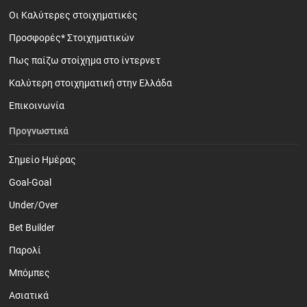
Οι Καλύτερες στοιχηματικές
Προσφορές* Στοιχηματικών
Πως παίζω στοίχημα στο ίντερνετ
Καλύτερη στοιχηματική στην Ελλάδα
Επικοινωνία
Προγνωστικά
Σημείο Ημέρας
Goal-Goal
Under/Over
Bet Builder
Παρολί
Mπόμπες
Ασιατικά