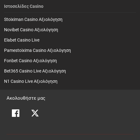
Ιστοσελίδες Casino
Stoiximan Casino Αξιολόγηση
Novibet Casino Αξιολόγηση
Elabet Casino Live
Pamestoixima Casino Αξιολόγηση
Fonbet Casino Αξιολόγηση
Bet365 Casino Live Αξιολόγηση
N1 Casino Live Αξιολόγηση
Ακολουθήστε μας