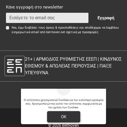
Κάνε εγγραφή στο newsletter
Εγγραφή
Ναι, έχω διαβάσει τους όρους & προυποθέσεις και αποδέχομαι να λαμβάνω
ενημερωτικά email από bet-hoven.net σχετικά με προσφορές.
21+ | ΑΡΜΟΔΙΟΣ ΡΥΘΜΙΣΤΗΣ ΕΕΕΠ | ΚΙΝΔΥΝΟΣ
ΕΘΙΣΜΟΥ & ΑΠΩΛΕΙΑΣ ΠΕΡΙΟΥΣΙΑΣ |
ΠΑΙΞΕ
ΥΠΕΥΘΥΝΑ
21+
Ο ιστότοπος χρησιμοποιεί Cookies για την καλύτερη εμπειρία
σας. Χρησιμοποιώντας αυτόν τον ιστότοπο, συμφωνείτε με
την χρήση των Cookies.
Θέσεις εργασίας
OK
© 2026 Bethoven