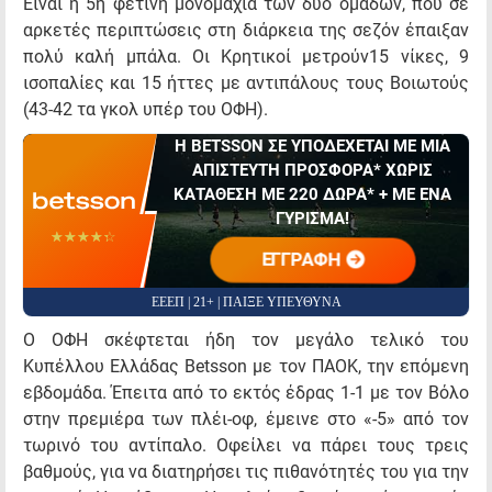
Είναι η 5η φετινή μονομαχία των δύο ομάδων, που σε
αρκετές περιπτώσεις στη διάρκεια της σεζόν έπαιξαν
πολύ καλή μπάλα. Οι Κρητικοί μετρούν15 νίκες, 9
ισοπαλίες και 15 ήττες με αντιπάλους τους Βοιωτούς
(43-42 τα γκολ υπέρ του ΟΦΗ).
Η BETSSON ΣΕ ΥΠΟΔΕΧΕΤΑΙ ΜΕ ΜΙΑ
ΑΠΙΣΤΕΥΤΗ ΠΡΟΣΦΟΡΑ* ΧΩΡΙΣ
ΚΑΤΑΘΕΣΗ ΜΕ 220 ΔΩΡΑ* + ΜΕ ΕΝΑ
ΓΥΡΙΣΜΑ!
☆☆☆☆☆
★★★★★
ΕΓΓΡΑΦΗ
ΕΕΕΠ | 21+ | ΠΑΙΞΕ ΥΠΕΥΘΥΝΑ
Ο ΟΦΗ σκέφτεται ήδη τον μεγάλο τελικό του
Κυπέλλου Ελλάδας Betsson με τον ΠΑΟΚ, την επόμενη
εβδομάδα. Έπειτα από το εκτός έδρας 1-1 με τον Βόλο
στην πρεμιέρα των πλέι-οφ, έμεινε στο «-5» από τον
τωρινό του αντίπαλο. Οφείλει να πάρει τους τρεις
βαθμούς, για να διατηρήσει τις πιθανότητές του για την