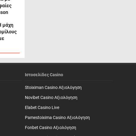
φαίες
sson
Η μάχη
 ομίλους
με
 στη
Ιστοσελίδες Casino
Stoiximan Casino Αξιολόγηση
Novibet Casino Αξιολόγηση
Elabet Casino Live
Pamestoixima Casino Αξιολόγηση
Fonbet Casino Αξιολόγηση