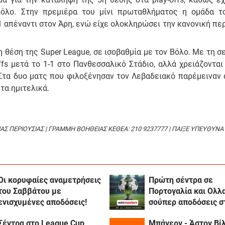
όλο. Στην πρεμιέρα του μίνι πρωταθλήματος η ομάδα τ
απέναντι στον Άρη, ενώ είχε ολοκληρώσει την κανονική πε
η θέση της Super League, σε ισοβαθμία με τον Βόλο. Με τη σ
fs μετά το 1-1 στο Πανθεσσαλικό Στάδιο, αλλά χρειάζονται
Στα δυο ματς που φιλοξένησαν τον Λεβαδειακό παρέμειναν 
τα ημιτελικά.
ΑΣ ΠΕΡΙΟΥΣΙΑΣ | ΓΡΑΜΜΗ ΒΟΗΘΕΙΑΣ ΚΕΘΕΑ: 210 9237777 | ΠΑΙΞΕ ΥΠΕΥΘΥΝΑ
Oι κορυφαίες αναμετρήσεις
Πρώτη σέντρα σε
του Σαββάτου με
Πορτογαλία και Ολλα
ενισχυμένες αποδόσεις!
σούπερ αποδόσεις σ
(8/8)
winmasters! (8/8)
Σέντρα στο League Cup
Μπάγερν - Άστον Βί