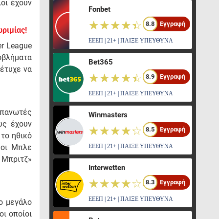
οι έχουν
Fonbet
☆☆☆☆☆
★★★★★
8.8
Εγγραφή
ωριμίας!
ΕΕΕΠ | 21+ | ΠΑΙΞΕ ΥΠΕΥΘΥΝΑ
er League
ροβλήματα
Bet365
πέτυχε να
☆☆☆☆☆
★★★★★
8.9
Εγγραφή
ΕΕΕΠ | 21+ | ΠΑΙΞΕ ΥΠΕΥΘΥΝΑ
απανωτές
Winmasters
υς έχουν
☆☆☆☆☆
★★★★★
8.5
Εγγραφή
το ηθικό
 οι Μπλε
ΕΕΕΠ | 21+ | ΠΑΙΞΕ ΥΠΕΥΘΥΝΑ
τ Μπριτζ»
Interwetten
☆☆☆☆☆
★★★★★
8.3
Εγγραφή
ΕΕΕΠ | 21+ | ΠΑΙΞΕ ΥΠΕΥΘΥΝΑ
το μεγάλο
οι οποίοι