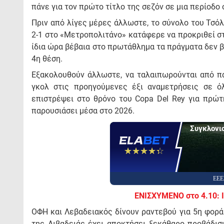
πάνε για τον πρώτο τίτλο της σεζόν σε μια περίοδο 
Πριν από λίγες μέρες άλλωστε, το σύνολο του Τσόλ
2-1 στο «Μετροπολιτάνο» κατάφερε να προκριθεί στ
ίδια ώρα βέβαια στο πρωτάθλημα τα πράγματα δεν β
4η θέση.
Εξακολουθούν άλλωστε, να ταλαιπωρούνται από πα
γκολ στις προηγούμενες έξι αναμετρήσεις σε ό
επιστρέψει στο θρόνο του Copa Del Rey για πρώτ
παρουσιάσει μέσα στο 2026.
Συγκλονι
☆☆☆☆☆
★★★★★
ΕΕΕ
ΕΝΙΣΧΥΜΕΝΟ στο 4.10: Ι
ΟΦΗ και Λεβαδειακός δίνουν ραντεβού για 5η φορά
της Λιβαδειάς έχει αποκτήσει ξεκάθαρο προβάδισμ