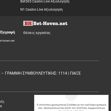
Bet365 Casino Live Αξιολόγηση
N1 Casino Live Αξιολόγηση
Εγγραφή
Θέσεις εργασίας
t-hoven.net
 – ΓΡΑΜΜΗ ΣΥΜΒΟΥΛΕΥΤΙΚΗΣ: 1114 |
ΠΑΙΞΕ
Ο ιστότοπος χρησιμοποιεί Cookies για την καλύτερη εμπειρία
σας. Χρησιμοποιώντας αυτόν τον ιστότοπο, συμφωνείτε με