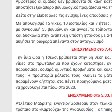
Αμφότερες οι ομάδες δεν βρίσκονται σε καλή κατά
αποκτήσει ξεκάθαρο βαθμολογικό προβάδισμα για τ
Δείτε στην Elabet όλες τις ενισχυμένες αποδόσεις γι
Με απολογισμό 15 νίκες, 10 ισοπαλίες και 7 ήττες,
με συγκομιδή 55 βαθμών, αν και αγνοεί το τρίποντ
και δυσκολία στην ανάπτυξη υπέστη ήττα-σοκ με 2-
αυξήσει τη διαφορά απέναντι στον ανταγωνισμό.
ΕΝΙΣΧΥΜΕΝΟ στο 7.40:
Την ίδια ώρα η Τσέλσι βρίσκεται στην 6η θέση κα
νίκες στο πρωτάθλημα που έχουν καταστήσει εν
παρουσιάσει σοβαρά αμυντικά προβλήματα και καλο
τους. Η προϊστορία μάλιστα τους κλείνει το μά
παραμένουν αήττητοι στα πέντε προηγούμενα ματς,
να χρονολογείται πίσω στο 2020.
ΕΝΙΣΧΥΜΕΝΟ στο 5.33: Ι
Ατλέτικο Μαδρίτης εναντίον Σοσιεδάδ στον τελικό
τρόπαιο στο «Καρτούχα» της Ανδαλουσίας. Το timing