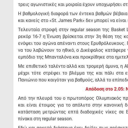
τρεις αγωνιστικές και μοιραία έχουν υποχωρήσει στ
Η βαθμολογική διαφορά των έντεκα βαθμών βέβαια α
και κανείς στο «St. James Park» δεν μπορεί να είνα
Τελευταία στροφή στην regular season της Basket 
ρεκόρ 16-7 η Ένωση βρίσκεται στην 3η θέση της 
ενόψει του αγώνα απέναντι στους Ερυθρόλευκους. Π
να του λαβώνουν το ηθικό, ο Δικέφαλος κατάφερε 
εμπόδιο της Μπανταλόνα και προκρίθηκε στα ημιτε
Με επιθετικό ταλέντο αλλά και τρομερή άμυνα, η 
μέχρι τότε στρέφει το βλέμμα της και πάλι στα 
Πανιώνιο που καιγόταν για βαθμούς, αλλά το επίπε
Απόδοση στο 2.05: 
Από την πλευρά του ο πρωτοπόρος Ολυμπιακός πρ
και είναι έτοιμος για το απόλυτο στην κανονική 
κατάσταση μετρώντας επτά διαδοχικές νίκες σε 
πίνακα στη regular season.
Εδώ και αρκετό διάστημα έχει δείξει πως αρέσκετ