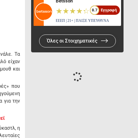
Betsson
☆☆☆☆☆
★★★★★
8.7
Εγγραφή
ΕΕΕΠ | 21+ | ΠΑΙΞΕ ΥΠΕΥΘΥΝΑ
Όλες οι Στοιχηματικές
ινάλε. Τα
αλό είχαν
μουθ και
φές» που
ηγούμενη
α για την
σεϊ
ύκαστλ, η
ελευταίες