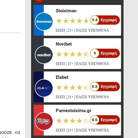
Stoiximan
☆☆☆☆☆
★★★★★
9.4
Εγγραφή
ΕΕΕΠ | 21+ | ΠΑΙΞΕ ΥΠΕΥΘΥΝΑ
Novibet
☆☆☆☆☆
★★★★★
9
Εγγραφή
ΕΕΕΠ | 21+ | ΠΑΙΞΕ ΥΠΕΥΘΥΝΑ
Elabet
☆☆☆☆☆
★★★★★
8.8
Εγγραφή
ΕΕΕΠ | 21+ | ΠΑΙΞΕ ΥΠΕΥΘΥΝΑ
Pamestoixima.gr
☆☆☆☆☆
★★★★★
8.6
Εγγραφή
ΕΕΕΠ | 21+ | ΠΑΙΞΕ ΥΠΕΥΘΥΝΑ
ρούσε να