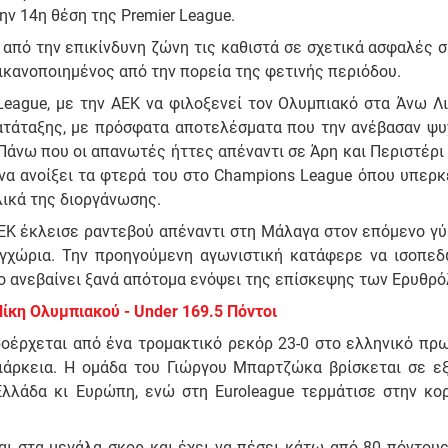
ην 14η θέση της Premier League.
πό την επικίνδυνη ζώνη τις καθιστά σε σχετικά ασφαλές σ
ι ικανοποιημένος από την πορεία της φετινής περιόδου.
League, με την ΑΕΚ να φιλοξενεί τον Ολυμπιακό στα Άνω Λ
κατάταξης, με πρόσφατα αποτελέσματα που την ανέβασαν ψυ
άνω που οι απανωτές ήττες απέναντι σε Άρη και Περιστέρι
να ανοίξει τα φτερά του στο Champions League όπου υπερκ
λικά της διοργάνωσης.
ΑΕΚ έκλεισε ραντεβού απέναντι στη Μάλαγα στον επόμενο γ
εγχώρια. Την προηγούμενη αγωνιστική κατάφερε να ισοπεδ
δο ανεβαίνει ξανά απότομα ενόψει της επίσκεψης των Ερυθρ
Νίκη Ολυμπιακού - Under 169.5 Πόντοι
οέρχεται από ένα τρομακτικό ρεκόρ 23-0 στο ελληνικό πρ
διάρκεια. Η ομάδα του Γιώργου Μπαρτζώκα βρίσκεται σε εξ
Ελλάδα κι Ευρώπη, ενώ στη Euroleague τερμάτισε στην κο
αι στα μεγάλα σκορ και έχει να πέσει κάτω από 80 πόντου