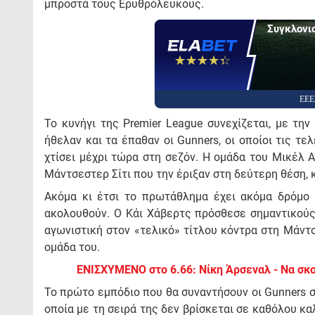
μπροστά τους Ερυθρόλευκους.
Συγκλονι
☆☆☆☆☆
★★★★★
ΕΕΕ
Το κυνήγι της Premier League συνεχίζεται, με την
ήθελαν και τα έπαθαν οι Gunners, οι οποίοι τις τε
χτίσει μέχρι τώρα στη σεζόν. Η ομάδα του Μικέλ
Μάντσεστερ Σίτι που την έριξαν στη δεύτερη θέση, 
Ακόμα κι έτσι το πρωτάθλημα έχει ακόμα δρόμο 
ακολουθούν. Ο Κάι Χάβερτς πρόσθεσε σημαντικού
αγωνιστική στον «τελικό» τίτλου κόντρα στη Μάντσ
ομάδα του.
ΕΝΙΣΧΥΜΕΝΟ στο 6.66: Νίκη Άρσεναλ - Να σκορ
Το πρώτο εμπόδιο που θα συναντήσουν οι Gunners σ
οποία με τη σειρά της δεν βρίσκεται σε καθόλου κ