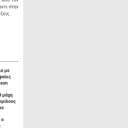
αντι στην
ξεις.
λα με
φαίες
sson
Η μάχη
 ομίλους
με
 στη
 ο
ς