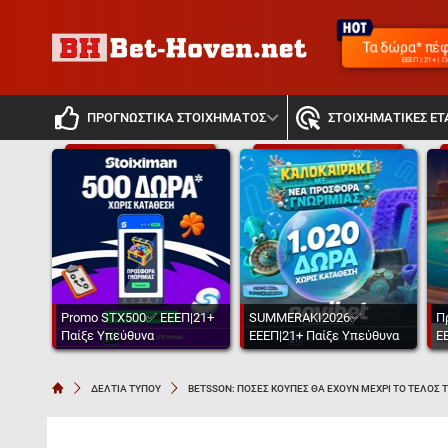
Τα δώρα* πέφ
ΕΕΕΠ | 21+ |
ΠΡΟΓΝΩΣΤΙΚΑ ΣΤΟΙΧΗΜΑΤΟΣ
ΣΤΟΙΧΗΜΑΤΙΚΕΣ ΕΤΑ
Promo STX500✅ ΕΕΕΠ|21+
SUMMERAKI2026✅
Π
Παίξε Υπεύθυνα
ΕΕΕΠ|21+ Παίξε Υπεύθυνα
Ε
ΔΕΛΤΙΑ ΤΥΠΟΥ
BETSSON: ΠΟΣΕΣ ΚΟΥΠΕΣ ΘΑ ΕΧΟΥΝ ΜΕΧΡΙ ΤΟ ΤΕΛΟΣ 