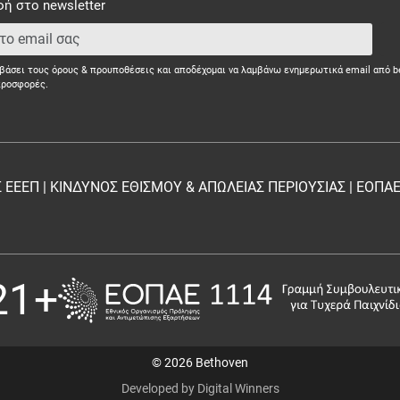
ή στο newsletter
αβάσει τους όρους & προυποθέσεις και αποδέχομαι να λαμβάνω ενημερωτικά email από be
προσφορές.
 ΕΕΕΠ | ΚΙΝΔΥΝΟΣ ΕΘΙΣΜΟΥ & ΑΠΩΛΕΙΑΣ ΠΕΡΙΟΥΣΙΑΣ |
ΕΟΠΑΕ
21+
© 2026 Bethoven
Developed by
Digital Winners