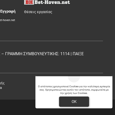
Εγγραφή
Θέσεις εργασίας
t-hoven.net
 – ΓΡΑΜΜΗ ΣΥΜΒΟΥΛΕΥΤΙΚΗΣ: 1114 |
ΠΑΙΞΕ
Ο ιστότοπος χρησιμοποιεί Cookies για την καλύτερη εμπειρία
σας. Χρησιμοποιώντας αυτόν τον ιστότοπο, συμφωνείτε με
την χρήση των Cookies.
OK