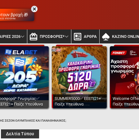
τουν βροχή 🎁
 ΠΑΙΞΕ ΥΠΕΥΘΥΝΑ
ΙΡΙΕΣ 2026
ΠΡΟΣΦΟΡΕΣ*
ΑΡΘΡΑ
ΚΑΖΙΝΟ ONLI
ροσφορά* Γνωριμίας✅
SUMMER5000✅ ΕΕΕΠ|21+
Welcome Offe
ΕΕΠ|21+ Παίξε Υπεύθυνα
Παίξε Υπεύθυνα
Παίξε Υπεύθυ
ΤΗΣ ΣΕΖΟΝ ΟΛΥΜΠΙΑΚΟΣ ΚΑΙ ΠΑΝΑΘΗΝΑΙΚΟΣ;
Δελτία Τύπου