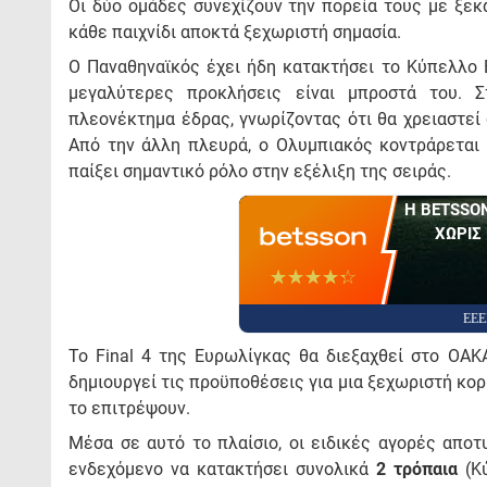
Οι δύο ομάδες συνεχίζουν την πορεία τους με ξεκά
κάθε παιχνίδι αποκτά ξεχωριστή σημασία.
Ο Παναθηναϊκός έχει ήδη κατακτήσει το Κύπελλο Ελ
μεγαλύτερες προκλήσεις είναι μπροστά του. Σ
πλεονέκτημα έδρας, γνωρίζοντας ότι θα χρειαστεί 
Από την άλλη πλευρά, ο Ολυμπιακός κοντράρεται 
παίξει σημαντικό ρόλο στην εξέλιξη της σειράς.
Η BETSSO
ΧΩΡΙΣ
☆☆☆☆☆
★★★★★
ΕΕΕ
Το Final 4 της Ευρωλίγκας θα διεξαχθεί στο ΟΑΚ
δημιουργεί τις προϋποθέσεις για μια ξεχωριστή κο
το επιτρέψουν.
Μέσα σε αυτό το πλαίσιο, οι ειδικές αγορές αποτ
ενδεχόμενο να κατακτήσει συνολικά
2 τρόπαια
(Κύ