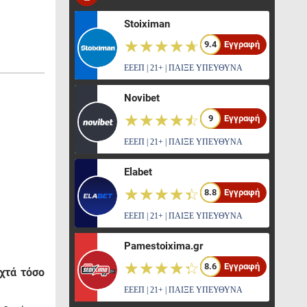
Stoiximan
☆☆☆☆☆
★★★★★
9.4
Εγγραφή
ΕΕΕΠ | 21+ | ΠΑΙΞΕ ΥΠΕΥΘΥΝΑ
Novibet
☆☆☆☆☆
★★★★★
9
Εγγραφή
ΕΕΕΠ | 21+ | ΠΑΙΞΕ ΥΠΕΥΘΥΝΑ
Elabet
☆☆☆☆☆
★★★★★
8.8
Εγγραφή
ΕΕΕΠ | 21+ | ΠΑΙΞΕ ΥΠΕΥΘΥΝΑ
Pamestoixima.gr
☆☆☆☆☆
★★★★★
8.6
Εγγραφή
ιχτά τόσο
ΕΕΕΠ | 21+ | ΠΑΙΞΕ ΥΠΕΥΘΥΝΑ