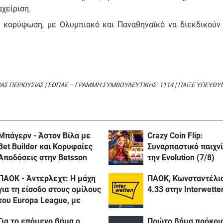
χείριση.
ή κορύφωση, με Ολυμπιακό και Παναθηναϊκό να διεκδικούν 
ΙΑΣ ΠΕΡΙΟΥΣΙΑΣ | ΕΟΠΑΕ – ΓΡΑΜΜΗ ΣΥΜΒΟΥΛΕΥΤΙΚΗΣ: 1114 | ΠΑΙΞΕ ΥΠΕΥΘΥ
Μπάγερν - Άστον Βίλα με
Crazy Coin Flip:
Bet Builder και Κορυφαίες
Συναρπαστικό παιχνί
Αποδόσεις στην Betsson
την Evolution (7/8)
(7/8)
ΠΑΟΚ - Άντερλεχτ: Η μάχη
ΠΑΟΚ, Κωνσταντέλια
για τη είσοδο στους ομίλους
4.33 στην Interwetten
του Europa League, με
έπαθλο* ανταμοιβής στη
Για το επόμενο βήμα ο
Πρώτο βήμα πρόκρισ
Stoiximan! (6/8)