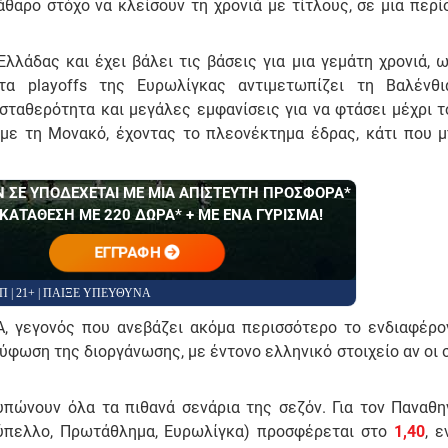
θαρο στόχο να κλείσουν τη χρονιά με τίτλους, σε μια περ
λάδας και έχει βάλει τις βάσεις για μια γεμάτη χρονιά, 
τα playoffs της Ευρωλίγκας αντιμετωπίζει τη Βαλένθι
σταθερότητα και μεγάλες εμφανίσεις για να φτάσει μέχρι το
με τη Μονακό, έχοντας το πλεονέκτημα έδρας, κάτι που μ
N ΣΕ ΥΠΟΔΕΧΕΤΑΙ ΜΕ ΜΙΑ ΑΠΙΣΤΕΥΤΗ ΠΡΟΣΦΟΡΑ*
 ΚΑΤΑΘΕΣΗ ΜΕ 220 ΔΩΡΑ* + ΜΕ ΕΝΑ ΓΥΡΙΣΜΑ!
ΕΓΓΡΑΦΗ
Π | 21+ | ΠΑΙΞΕ ΥΠΕΥΘΥΝΑ
Α, γεγονός που ανεβάζει ακόμα περισσότερο το ενδιαφέρο
ρύφωση της διοργάνωσης, με έντονο ελληνικό στοιχείο αν οι
υπώνουν όλα τα πιθανά σενάρια της σεζόν. Για τον Παναθη
πελλο, Πρωτάθλημα, Ευρωλίγκα) προσφέρεται στο
1,40
, 