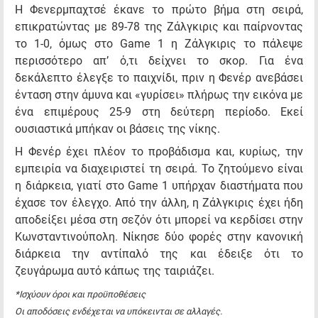
Η Φενερμπαχτσέ έκανε το πρώτο βήμα στη σειρά,
επικρατώντας με 89-78 της Ζάλγκιρις και παίρνοντας
το 1-0, όμως στο Game 1 η Ζάλγκιρις το πάλεψε
περισσότερο απ’ ό,τι δείχνει το σκορ. Για ένα
δεκάλεπτο έλεγξε το παιχνίδι, πριν η Φενέρ ανεβάσει
ένταση στην άμυνα και «γυρίσει» πλήρως την εικόνα με
ένα επιμέρους 25-9 στη δεύτερη περίοδο. Εκεί
ουσιαστικά μπήκαν οι βάσεις της νίκης.
Η Φενέρ έχει πλέον το προβάδισμα και, κυρίως, την
εμπειρία να διαχειριστεί τη σειρά. Το ζητούμενο είναι
η διάρκεια, γιατί στο Game 1 υπήρχαν διαστήματα που
έχασε τον έλεγχο. Από την άλλη, η Ζάλγκιρις έχει ήδη
αποδείξει μέσα στη σεζόν ότι μπορεί να κερδίσει στην
Κωνσταντινούπολη. Νίκησε δύο φορές στην κανονική
διάρκεια την αντίπαλό της και έδειξε ότι το
ζευγάρωμα αυτό κάπως της ταιριάζει.
*Ισχύουν όροι και προϋποθέσεις
Οι αποδόσεις ενδέχεται να υπόκεινται σε αλλαγές.