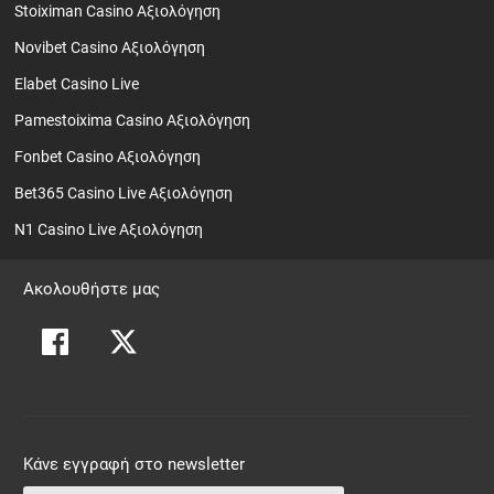
Stoiximan Casino Αξιολόγηση
Novibet Casino Αξιολόγηση
Elabet Casino Live
Pamestoixima Casino Αξιολόγηση
Fonbet Casino Αξιολόγηση
Bet365 Casino Live Αξιολόγηση
N1 Casino Live Αξιολόγηση
Ακολουθήστε μας
Κάνε εγγραφή στο newsletter