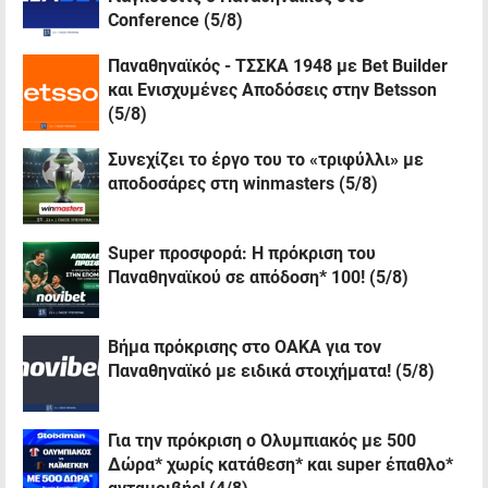
Conference (5/8)
Παναθηναϊκός - ΤΣΣΚΑ 1948 με Bet Builder
και Ενισχυμένες Αποδόσεις στην Betsson
(5/8)
Συνεχίζει το έργο του το «τριφύλλι» με
αποδοσάρες στη winmasters (5/8)
Super προσφορά: Η πρόκριση του
Παναθηναϊκού σε απόδοση* 100! (5/8)
Βήμα πρόκρισης στο ΟΑΚΑ για τον
Παναθηναϊκό με ειδικά στοιχήματα! (5/8)
Για την πρόκριση ο Ολυμπιακός με 500
Δώρα* χωρίς κατάθεση* και super έπαθλο*