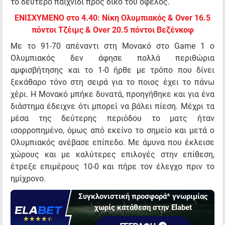
το δεύτερο παιχνίδι προς δικό του όφελος.
ΕΝΙΣΧΥΜΕΝΟ στο 4.40: Νίκη Ολυμπιακός & Over 16.5
πόντοι Τζέιμς & Over 20.5 πόντοι Βεζένκοφ
Με το 91-70 απέναντι στη Μονακό στο Game 1 ο
Ολυμπιακός δεν άφησε πολλά περιθώρια
αμφισβήτησης και το 1-0 ήρθε με τρόπο που δίνει
ξεκάθαρο τόνο στη σειρά για το ποιος έχει το πάνω
χέρι. Η Μονακό μπήκε δυνατά, προηγήθηκε και για ένα
διάστημα έδειχνε ότι μπορεί να βάλει πίεση. Μέχρι τα
μέσα της δεύτερης περιόδου το ματς ήταν
ισορροπημένο, όμως από εκείνο το σημείο και μετά ο
Ολυμπιακός ανέβασε επίπεδο. Με άμυνα που έκλεισε
χώρους και με καλύτερες επιλογές στην επίθεση,
έτρεξε επιμέρους 10-0 και πήρε τον έλεγχο πριν το
ημίχρονο.
Συγκλονιστική προσφορά* γνωριμίας
χωρίς κατάθεση στην Elabet
☆☆☆☆☆
★★★★★