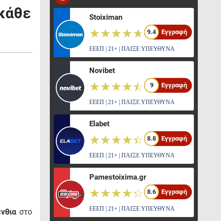
 κάθε
Stoiximan
☆☆☆☆☆
★★★★★
9.4
Εγγραφή
ΕΕΕΠ | 21+ | ΠΑΙΞΕ ΥΠΕΥΘΥΝΑ
Novibet
☆☆☆☆☆
★★★★★
9
Εγγραφή
ΕΕΕΠ | 21+ | ΠΑΙΞΕ ΥΠΕΥΘΥΝΑ
Elabet
☆☆☆☆☆
★★★★★
8.8
Εγγραφή
ΕΕΕΠ | 21+ | ΠΑΙΞΕ ΥΠΕΥΘΥΝΑ
Pamestoixima.gr
☆☆☆☆☆
★★★★★
8.6
Εγγραφή
ΕΕΕΠ | 21+ | ΠΑΙΞΕ ΥΠΕΥΘΥΝΑ
νθια
στο