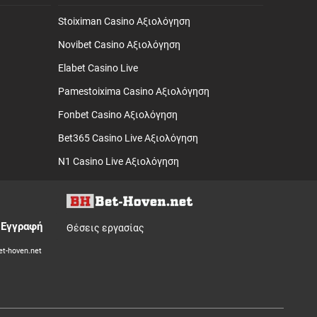
Stoiximan Casino Αξιολόγηση
Novibet Casino Αξιολόγηση
Elabet Casino Live
Pamestoixima Casino Αξιολόγηση
Fonbet Casino Αξιολόγηση
Bet365 Casino Live Αξιολόγηση
N1 Casino Live Αξιολόγηση
Εγγραφή
Θέσεις εργασίας
t-hoven.net