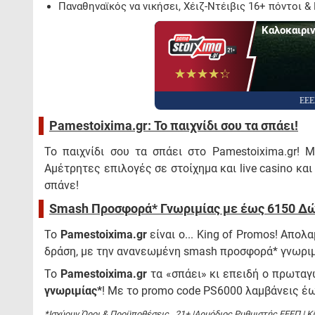
Παναθηναϊκός να νικήσει, Χέιζ-Ντέιβις 16+ πόντοι & 
Καλοκαιρι
☆☆☆☆☆
★★★★★
ΕΕΕ
Pamestoixima.gr: Το παιχνίδι σου τα σπάει!
Το παιχνίδι σου τα σπάει στο Pamestoixima.gr! 
Αμέτρητες επιλογές σε στοίχημα και live casino και
σπάνε!
Smash Προσφορά* Γνωριμίας με έως 6150 Δώ
Το
Pamestoixima
.gr
είναι ο... King of Promos! Απολ
δράση, με την ανανεωμένη smash προσφορά* γνωριμ
Το
Pamestoixima
.gr
τα «σπάει» κι επειδή ο πρωταγ
γνωριμίας*
! Με το promo code PS6000 λαμβάνεις έ
*Ισχύουν Όροι & Προϋποθέσεις.
21+ |Αρμόδιος Ρυθμιστής ΕΕΕΠ | 