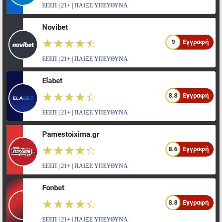
ΕΕΕΠ | 21+ | ΠΑΙΞΕ ΥΠΕΥΘΥΝΑ
Novibet
☆☆☆☆☆
★★★★★
9
Εγγραφή
ΕΕΕΠ | 21+ | ΠΑΙΞΕ ΥΠΕΥΘΥΝΑ
Elabet
☆☆☆☆☆
★★★★★
8.8
Εγγραφή
ΕΕΕΠ | 21+ | ΠΑΙΞΕ ΥΠΕΥΘΥΝΑ
Pamestoixima.gr
☆☆☆☆☆
★★★★★
8.6
Εγγραφή
ΕΕΕΠ | 21+ | ΠΑΙΞΕ ΥΠΕΥΘΥΝΑ
Fonbet
☆☆☆☆☆
★★★★★
8.8
Εγγραφή
ΕΕΕΠ | 21+ | ΠΑΙΞΕ ΥΠΕΥΘΥΝΑ