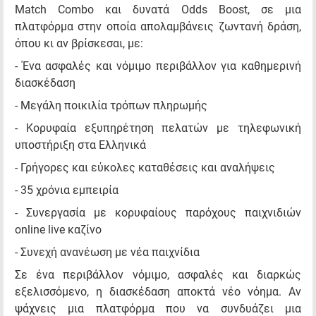
Match Combo και δυνατά Odds Boost, σε μια
πλατφόρμα στην οποία απολαμβάνεις ζωντανή δράση,
όπου κι αν βρίσκεσαι, με:
- Ένα ασφαλές και νόμιμο περιβάλλον για καθημερινή
διασκέδαση
- Μεγάλη ποικιλία τρόπων πληρωμής
- Κορυφαία εξυπηρέτηση πελατών με τηλεφωνική
υποστήριξη στα Ελληνικά
- Γρήγορες και εύκολες καταθέσεις και αναλήψεις
- 35 χρόνια εμπειρία
- Συνεργασία με κορυφαίους παρόχους παιχνιδιών
online live καζίνο
- Συνεχή ανανέωση με νέα παιχνίδια
Σε ένα περιβάλλον νόμιμο, ασφαλές και διαρκώς
εξελισσόμενο, η διασκέδαση αποκτά νέο νόημα. Αν
ψάχνεις μια πλατφόρμα που να συνδυάζει μια