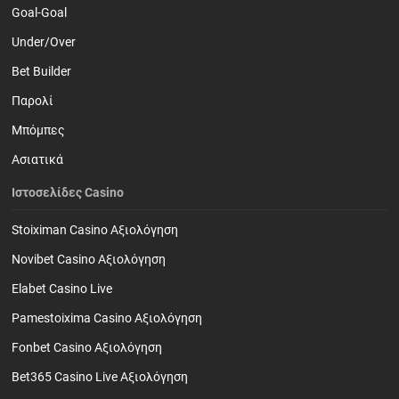
Goal-Goal
Under/Over
Bet Builder
Παρολί
Mπόμπες
Ασιατικά
Ιστοσελίδες Casino
Stoiximan Casino Αξιολόγηση
Novibet Casino Αξιολόγηση
Elabet Casino Live
Pamestoixima Casino Αξιολόγηση
Fonbet Casino Αξιολόγηση
Bet365 Casino Live Αξιολόγηση