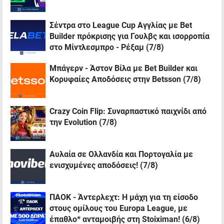
Σέντρα στο League Cup Αγγλίας με Bet
Builder πρόκρισης για Γουλβς και ισορροπία
στο Μίντλεσμπρο - Ρέξαμ (7/8)
Μπάγερν - Άστον Βίλα με Bet Builder και
Κορυφαίες Αποδόσεις στην Betsson (7/8)
Crazy Coin Flip: Συναρπαστικό παιχνίδι από
την Evolution (7/8)
Αυλαία σε Ολλανδία και Πορτογαλία με
ενισχυμένες αποδόσεις! (7/8)
ΠΑΟΚ - Άντερλεχτ: Η μάχη για τη είσοδο
στους ομίλους του Europa League, με
έπαθλο* ανταμοιβής στη Stoiximan! (6/8)