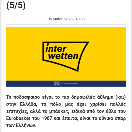
(5/5)
05 Μαΐου 2026 - 13:58
Το ποδόσφαιρο είναι το πιο δημοφιλές άθλημα (και)
στην Ελλάδα, το πόλο μας έχει χαρίσει πολλές
επιτυχίες, αλλά το μπάσκετ, ειδικά από τον άθλο του
Eurobasket του 1987 και έπειτα, είναι το εθνικό σπορ
των Ελλήνων.