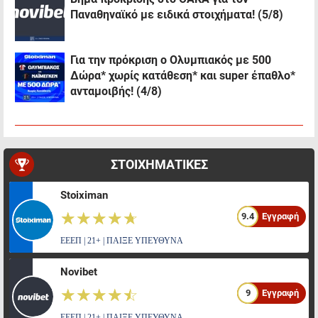
Παναθηναϊκό με ειδικά στοιχήματα! (5/8)
Για την πρόκριση ο Ολυμπιακός με 500
Δώρα* χωρίς κατάθεση* και super έπαθλο*
ανταμοιβής! (4/8)
ΣΤΟΙΧΗΜΑΤΙΚΕΣ
Stoiximan
☆☆☆☆☆
★★★★★
9.4
Εγγραφή
ΕΕΕΠ | 21+ | ΠΑΙΞΕ ΥΠΕΥΘΥΝΑ
Novibet
☆☆☆☆☆
★★★★★
9
Εγγραφή
ΕΕΕΠ | 21+ | ΠΑΙΞΕ ΥΠΕΥΘΥΝΑ