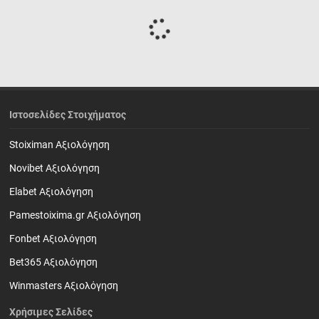
Ιστοσελίδες Στοιχήματος
Stoiximan Αξιολόγηση
Novibet Αξιολόγηση
Elabet Αξιολόγηση
Pamestoixima.gr Αξιολόγηση
Fonbet Αξιολόγηση
Bet365 Αξιολόγηση
Winmasters Αξιολόγηση
Χρήσιμες Σελίδες