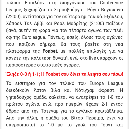
τελικό. Επιπλέον, στη διοργάνωση του Conference
League, ξεχωρίζει το Στρασβούργο - Ράγιο Βαγιεκάνο
(22:00), αντίστοιχα για τον δεύτερο ημιτελικό. Εξάλλου,
Χάποελ Τελ Αβίβ και Ρεάλ Μαδρίτης (21:00) παίζουν
ξανά, αυτήν τη φορά για τον τέταρτο αγώνα των πλέι
οφ της Euroleague. Πάντως, εσείς, όλους τους αγώνες
που παίζουν σήμερα, θα τους βρείτε στη νέα
πλατφόρμα της
Fonbet
, με πολλές επιλογές για να
κάνετε την καλύτερη δυνατή, ενώ στο live υπάρχουν οι
περισσότερες στατιστικές αγορές.
Έληξε 0-0 ή 1-1; Η Fonbet σου δίνει τα λεφτά σου πίσω!
Το εισιτήριο για τον τελικό του Europa League
διεκδικούν Άστον Βίλα και Νότιγχαμ Φόρεστ. Η
γηπεδούχος ομάδα καλείται να ανατρέψει το 1-0 του
πρώτου αγώνα, ενώ, προ ημερών, έχασε 2-1 εντός
έδρας από την Τότεναμ για το αγγλικό πρωτάθλημα.
Από την άλλη, η ομάδα του Βίτορ Περέιρα, έχει να
υπερασπιστεί το 1-0 με το γκολ του Γουντ και