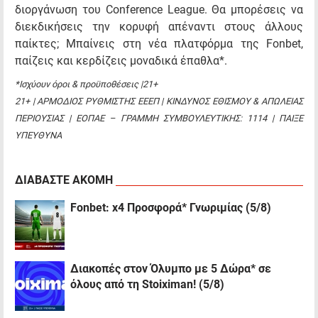
διοργάνωση του Conference League. Θα μπορέσεις να
διεκδικήσεις την κορυφή απέναντι στους άλλους
παίκτες; Μπαίνεις στη νέα πλατφόρμα της Fonbet,
παίζεις και κερδίζεις μοναδικά έπαθλα*.
*Ισχύουν όροι & προϋποθέσεις |21+
21+ | ΑΡΜΟΔΙΟΣ ΡΥΘΜΙΣΤΗΣ ΕΕΕΠ | ΚΙΝΔΥΝΟΣ ΕΘΙΣΜΟΥ & ΑΠΩΛΕΙΑΣ
ΠΕΡΙΟΥΣΙΑΣ | ΕΟΠΑΕ – ΓΡΑΜΜΗ ΣΥΜΒΟΥΛΕΥΤΙΚΗΣ: 1114 | ΠΑΙΞΕ
ΥΠΕΥΘΥΝΑ
ΔΙΑΒΑΣΤΕ ΑΚΟΜΗ
Fonbet: x4 Προσφορά* Γνωριμίας (5/8)
Διακοπές στον Όλυμπο με 5 Δώρα* σε
όλους από τη Stoiximan! (5/8)