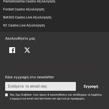
Pamestoixima Casino Αξιολόγηση
Fonbet Casino Αξιολόγηση
Bet365 Casino Live Αξιολόγηση
N1 Casino Live Αξιολόγηση
Ακολουθήστε μας
Κάνε εγγραφή στο newsletter
Εγγραφή
Ναι, έχω διαβάσει τους όρους & προυποθέσεις και αποδέχομαι να λαμβάνω
ενημερωτικά email από bet-hoven.net σχετικά με προσφορές.