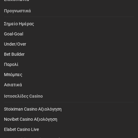
Προγνωστικά
Σημείο Ημέρας
Goal-Goal
Under/Over
Bet Builder
Παρολί
Mπόμπες
Ασιατικά
Ιστοσελίδες Casino
Stoiximan Casino Αξιολόγηση
Novibet Casino Αξιολόγηση
Elabet Casino Live