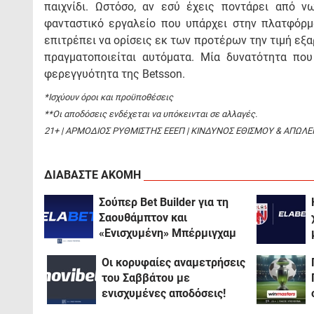
παιχνίδι. Ωστόσο, αν εσύ έχεις ποντάρει από ν
φανταστικό εργαλείο που υπάρχει στην πλατφόρμ
επιτρέπει να ορίσεις εκ των προτέρων την τιμή εξ
πραγματοποιείται αυτόματα. Μία δυνατότητα που
φερεγγυότητα της Betsson.
*Ισχύουν όροι και προϋποθέσεις
**Οι αποδόσεις ενδέχεται να υπόκεινται σε αλλαγές.
21+ | ΑΡΜΟΔΙΟΣ ΡΥΘΜΙΣΤΗΣ ΕΕΕΠ | ΚΙΝΔΥΝΟΣ ΕΘΙΣΜΟΥ & ΑΠΩΛΕ
ΔΙΑΒΑΣΤΕ ΑΚΟΜΗ
Σούπερ Bet Builder για τη
Σαουθάμπτον και
«Ενισχυμένη» Μπέρμιγχαμ
στο League Cup Αγγλίας
Oι κορυφαίες αναμετρήσεις
(8/8)
του Σαββάτου με
ενισχυμένες αποδόσεις!
(8/8)