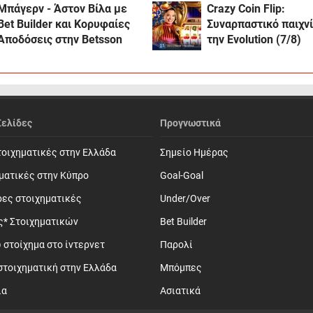
Μπάγερν - Άστον Βίλα με
Crazy Coin Flip:
Bet Builder και Κορυφαίες
Συναρπαστικό παιχνί
Αποδόσεις στην Betsson
την Evolution (7/8)
(7/8)
Σελίδες
Προγνωστικά
τοιχηματικές στην Ελλάδα
Σημείο Ημέρας
ματικές στην Κύπρο
Goal-Goal
ρες στοιχηματικές
Under/Over
* Στοιχηματικών
Bet Builder
στοίχημα στο ίντερνετ
Παρολί
στοιχηματική στην Ελλάδα
Mπόμπες
ία
Ασιατικά