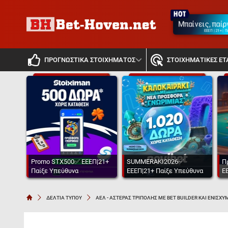
Μπαίνεις, παίρ
ΕΕΕΠ | 21+ |
ΠΡΟΓΝΩΣΤΙΚΑ ΣΤΟΙΧΗΜΑΤΟΣ
ΣΤΟΙΧΗΜΑΤΙΚΕΣ ΕΤΑ
Promo STX500✅ ΕΕΕΠ|21+
SUMMERAKI2026✅
Π
Παίξε Υπεύθυνα
ΕΕΕΠ|21+ Παίξε Υπεύθυνα
Ε
ΔΕΛΤΙΑ ΤΥΠΟΥ
ΑΕΛ - ΑΣΤΕΡΑΣ ΤΡΙΠΟΛΗΣ ΜΕ BET BUILDER ΚΑΙ ΕΝΙΣΧ