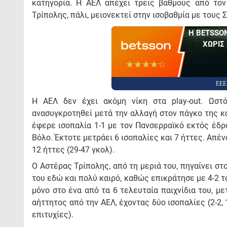
κατηγορία. Η ΑΕΛ απέχει τρεις βαθμούς από τον
Τρίπολης, πάλι, μειονεκτεί στην ισοβαθμία με τους 
Η BETSSO
ΧΩΡΙΣ
☆☆☆☆☆
★★★★★
ΕΕΕ
Η ΑΕΛ δεν έχει ακόμη νίκη στα play-out. Ωστό
ανασυγκροτηθεί μετά την αλλαγή στον πάγκο της κ
έφερε ισοπαλία 1-1 με τον Πανσερραϊκό εκτός έδρα
Βόλο. Έκτοτε μετράει 6 ισοπαλίες και 7 ήττες. Απένα
12 ήττες (29-47 γκολ).
Ο Αστέρας Τρίπολης, από τη μεριά του, πηγαίνει σ
του εδώ και πολύ καιρό, καθώς επικράτησε με 4-2 
μόνο στο ένα από τα 6 τελευταία παιχνίδια του, μ
αήττητος από την ΑΕΛ, έχοντας δύο ισοπαλίες (2-2, 1
επιτυχίες).