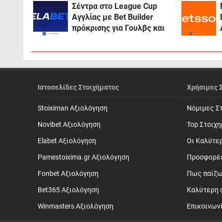
Σέντρα στο League Cup
Αγγλίας με Bet Builder
πρόκρισης για Γουλβς και
ισορροπία στο Μίντλεσμπρο
- Ρέξαμ (7/8)
Ιστοσελίδες Στοιχήματος
Χρήσιμες 
Stoiximan Αξιολόγηση
Νόμιμες Σ
Novibet Αξιολόγηση
Top Στοιχη
Elabet Αξιολόγηση
Οι Καλύτε
Pamestoixima.gr Αξιολόγηση
Προσφορές
Fonbet Αξιολόγηση
Πως παίζω 
Bet365 Αξιολόγηση
Καλύτερη 
Winmasters Αξιολόγηση
Επικοινων