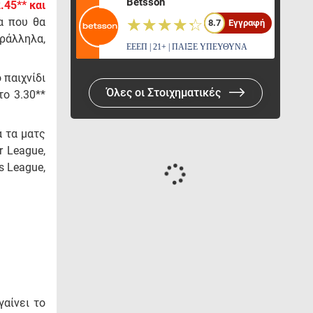
Betsson
.45** και
α που θα
☆☆☆☆☆
★★★★★
8.7
Εγγραφή
αράλληλα,
ΕΕΕΠ | 21+ | ΠΑΙΞΕ ΥΠΕΥΘΥΝΑ
ο παιχνίδι
Όλες οι Στοιχηματικές
το 3.30**
α τα ματς
 League,
s League,
αίνει το