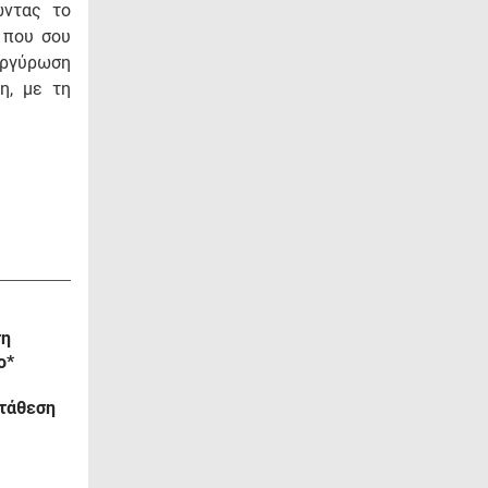
ώντας το
, που σου
ξαργύρωση
η, με τη
τη
ο*
τάθεση