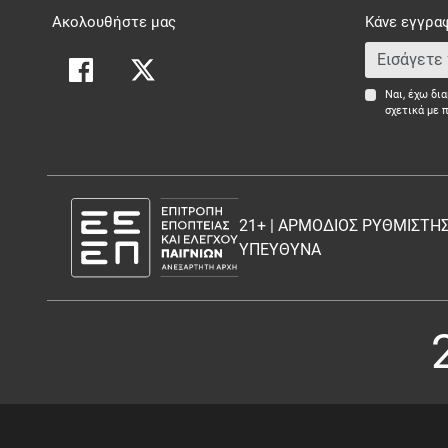
Ακολουθήστε μας
Κάνε εγγραφ
Ναι, έχω δι
σχετικά με 
21+ | ΑΡΜΟΔΙΟΣ ΡΥΘΜΙΣΤΗΣ
ΥΠΕΥΘΥΝΑ