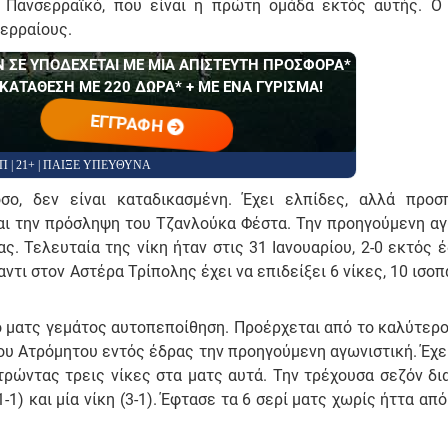
 Πανσερραϊκό, που είναι η πρώτη ομάδα εκτός αυτής. Ο
Σερραίους.
N ΣΕ ΥΠΟΔΕΧΕΤΑΙ ΜΕ ΜΙΑ ΑΠΙΣΤΕΥΤΗ ΠΡΟΣΦΟΡΑ*
 ΚΑΤΑΘΕΣΗ ΜΕ 220 ΔΩΡΑ* + ΜΕ ΕΝΑ ΓΥΡΙΣΜΑ!
ΕΓΓΡΑΦΗ
Π | 21+ | ΠΑΙΞΕ ΥΠΕΥΘΥΝΑ
σο, δεν είναι καταδικασμένη. Έχει ελπίδες, αλλά προσ
αι την πρόσληψη του Τζανλούκα Φέστα. Την προηγούμενη αγ
ς. Τελευταία της νίκη ήταν στις 31 Ιανουαρίου, 2-0 εκτός 
ντι στον Αστέρα Τρίπολης έχει να επιδείξει 6 νίκες, 10 ισοπ
το ματς γεμάτος αυτοπεποίθηση. Προέρχεται από το καλύτερο
του Ατρόμητου εντός έδρας την προηγούμενη αγωνιστική. Έχε
ετρώντας τρεις νίκες στα ματς αυτά. Την τρέχουσα σεζόν δι
-1) και μία νίκη (3-1). Έφτασε τα 6 σερί ματς χωρίς ήττα από