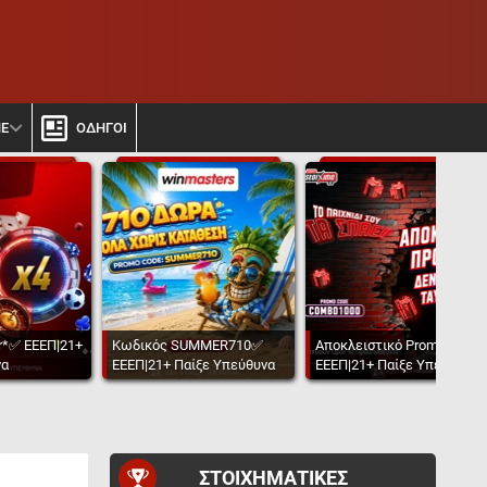
NE
ΟΔΗΓΟΙ
r*✅ ΕΕΕΠ|21+
Κωδικός SUMMER710✅
Αποκλειστικό Promo✅
να
ΕΕΕΠ|21+ Παίξε Υπεύθυνα
ΕΕΕΠ|21+ Παίξε Υπεύθυνα
ΣΤΟΙΧΗΜΑΤΙΚΕΣ