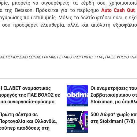
ωρίς, μπορείς να σιγουρέψεις τα κέρδη σου, χρησιμοποι
α της Betsson. Πρόκειται για το περίφημο
Auto Cash Out
αργύρωσης που επιθυμείς. Μόλις το δελτίο φτάσει εκεί, η ε
 σου προσφέρει ελευθερία, αλλά και απόλυτη εξασφάλισ
ΙΑΣ ΠΕΡΙΟΥΣΙΑΣ| ΕΟΠΑΕ ΓΡΑΜΜΗ ΣΥΜΒΟΥΛΕΥΤΙΚΗΣ: 1114 | ΠΑΙΞΕ ΥΠΕΥΘΥΝΑ
Η ELABET ονομαστικός
Οι αναμετρήσεις του
χορηγός της ΠΑΕ ΒΟΛΟΣ σε
Σαββατοκύριακου σ
μια συνεργασία-ορόσημο
Stoiximan, με έπαθλ
(8/8)
ανταμοιβής!
Πρώτη σέντρα σε
500 Δώρα* χωρίς κα
Πορτογαλία και Ολλανδία,
στη Stoiximan! (7/8)
σούπερ αποδόσεις στη
winmasters! (8/8)