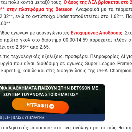
νται πολύ κοντά μεταξύ τους.
Ο άσος της ΑΕΛ βρίσκεται στο 2
0** στην πλατφόρμα της Betsson
. Αναφορικά με τα τέρματ
2.32**, ενώ το αντίστοιχο Under τοποθετείται στο 1.62**. Π
.60**.
πλήθος αγώνων με ασυναγώνιστες
Ενισχυμένες Αποδόσεις
. Στ
το πρώτο γκολ στο διάστημα 00:00-14:59 παρέχεται πλέον σ
ει στο 2.85** από 2.65.
 τις τεχνολογικές εξελίξεις, προσφέρει Πληροφορίες AI γι
γία που είναι διαθέσιμη σε αγώνες Super League, Premier
 και Super Lig, καθώς και στις διοργανώσεις της UEFA: Champion
ΥΦΑΙΑ ΑΘΛΗΜΑΤΑ ΠΑΙΖΟΥΝ ΣΤΗΝ BETSSON ΜΕ
ΣΟΥΠΕΡ ΤΟΥΡΝΟΥΑ ΣΤΟΙΧΗΜΑΤΟΣ*
ΕΓΓΡΑΦΗ
Π | 21+ | ΠΑΙΞΕ ΥΠΕΥΘΥΝΑ
απληκτικές ευκαιρίες στο live, ανάλογα με το πώς θα πηγ