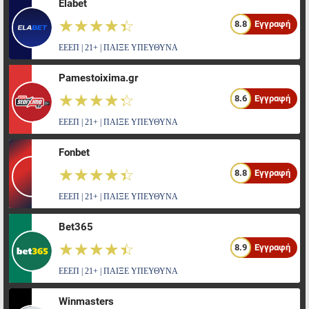
Elabet
☆☆☆☆☆
★★★★★
8.8
Εγγραφή
ΕΕΕΠ | 21+ | ΠΑΙΞΕ ΥΠΕΥΘΥΝΑ
Pamestoixima.gr
☆☆☆☆☆
★★★★★
8.6
Εγγραφή
ΕΕΕΠ | 21+ | ΠΑΙΞΕ ΥΠΕΥΘΥΝΑ
Fonbet
☆☆☆☆☆
★★★★★
8.8
Εγγραφή
ΕΕΕΠ | 21+ | ΠΑΙΞΕ ΥΠΕΥΘΥΝΑ
Bet365
☆☆☆☆☆
★★★★★
8.9
Εγγραφή
ΕΕΕΠ | 21+ | ΠΑΙΞΕ ΥΠΕΥΘΥΝΑ
Winmasters