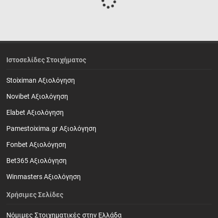
Ιστοσελίδες Στοιχήματος
Stoiximan Αξιολόγηση
Novibet Αξιολόγηση
Elabet Αξιολόγηση
Pamestoixima.gr Αξιολόγηση
Fonbet Αξιολόγηση
Bet365 Αξιολόγηση
Winmasters Αξιολόγηση
Χρήσιμες Σελίδες
Νόμιμες Στοιχηματικές στην Ελλάδα