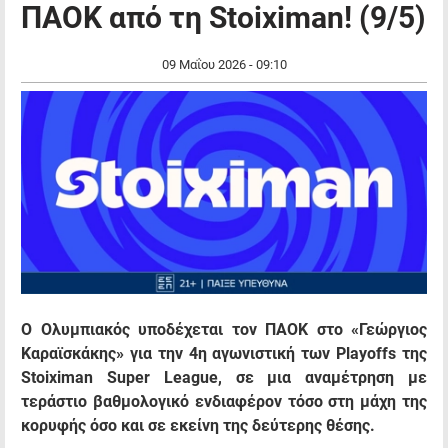
ΠΑΟΚ από τη Stoiximan! (9/5)
09 Μαΐου 2026 - 09:10
Ο Ολυμπιακός υποδέχεται τον ΠΑΟΚ στο «Γεώργιος
Καραϊσκάκης» για την 4η αγωνιστική των Playoffs της
Stoiximan Super League, σε μια αναμέτρηση με
τεράστιο βαθμολογικό ενδιαφέρον τόσο στη μάχη της
κορυφής όσο και σε εκείνη της δεύτερης θέσης.