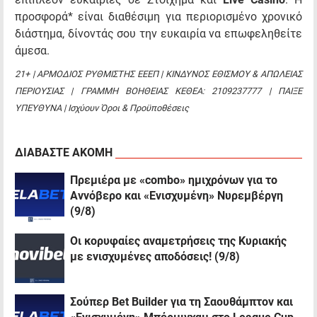
προσφορά* είναι διαθέσιμη για περιορισμένο χρονικό
διάστημα, δίνοντάς σου την ευκαιρία να επωφεληθείτε
άμεσα.
21+ | ΑΡΜΟΔΙΟΣ ΡΥΘΜΙΣΤΗΣ ΕΕΕΠ | ΚΙΝΔΥΝΟΣ ΕΘΙΣΜΟΥ & ΑΠΩΛΕΙΑΣ
ΠΕΡΙΟΥΣΙΑΣ | ΓΡΑΜΜΗ ΒΟΗΘΕΙΑΣ ΚΕΘΕΑ: 2109237777 | ΠΑΙΞΕ
ΥΠΕΥΘΥΝΑ | Ισχύουν Όροι & Προϋποθέσεις
ΔΙΑΒΑΣΤΕ ΑΚΟΜΗ
Πρεμιέρα με «combo» ημιχρόνων για το
Αννόβερο και «Ενισχυμένη» Νυρεμβέργη
(9/8)
Oι κορυφαίες αναμετρήσεις της Κυριακής
με ενισχυμένες αποδόσεις! (9/8)
Σούπερ Bet Builder για τη Σαουθάμπτον και