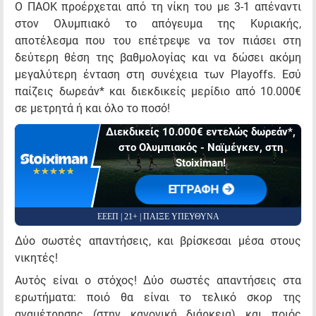
Ο ΠΑΟΚ προέρχεται από τη νίκη του με 3-1 απέναντι
στον Ολυμπιακό το απόγευμα της Κυριακής,
αποτέλεσμα που του επέτρεψε να τον πιάσει στη
δεύτερη θέση της βαθμολογίας και να δώσει ακόμη
μεγαλύτερη ένταση στη συνέχεια των Playoffs. Εσύ
παίζεις δωρεάν* και διεκδικείς μερίδιο από 10.000€
σε μετρητά ή και όλο το ποσό!
Διεκδικείς 10.000€ εντελώς δωρεάν*,
στο Ολυμπιακός - Ναϊμέγκεν, στη
Stoiximan!
☆☆☆☆☆
★★★★★
ΕΓΓΡΑΦΗ
ΕΕΕΠ | 21+ | ΠΑΙΞΕ ΥΠΕΥΘΥΝΑ
Δύο σωστές απαντήσεις, και βρίσκεσαι μέσα στους
νικητές!
Αυτός είναι ο στόχος! Δύο σωστές απαντήσεις στα
ερωτήματα: ποιό θα είναι το τελικό σκορ της
αναμέτρησης (στην κανονική διάρκεια) και ποιός