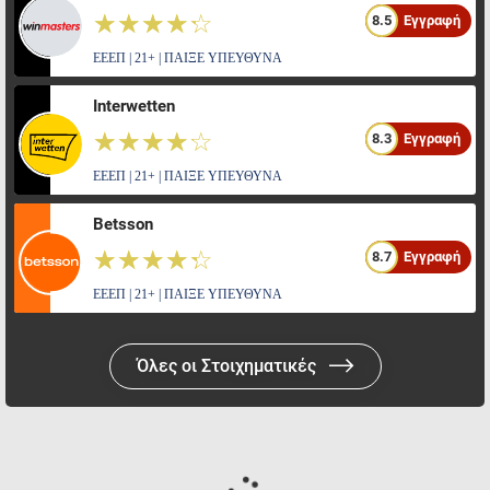
☆☆☆☆☆
★★★★★
8.5
Εγγραφή
ΕΕΕΠ | 21+ | ΠΑΙΞΕ ΥΠΕΥΘΥΝΑ
Interwetten
☆☆☆☆☆
★★★★★
8.3
Εγγραφή
ΕΕΕΠ | 21+ | ΠΑΙΞΕ ΥΠΕΥΘΥΝΑ
Betsson
☆☆☆☆☆
★★★★★
8.7
Εγγραφή
ΕΕΕΠ | 21+ | ΠΑΙΞΕ ΥΠΕΥΘΥΝΑ
Όλες οι Στοιχηματικές