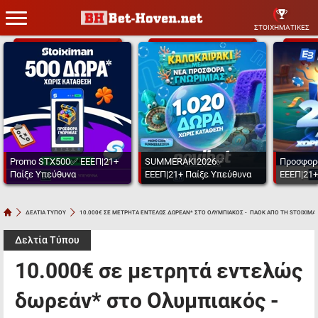
ΣΤΟΙΧΗΜΑΤΙΚΕΣ
Promo STX500✅ ΕΕΕΠ|21+
SUMMERAKI2026✅
Προσφορ
Παίξε Υπεύθυνα
ΕΕΕΠ|21+ Παίξε Υπεύθυνα
ΕΕΕΠ|21+
ΔΕΛΤΙΑ ΤΥΠΟΥ
10.000€ ΣΕ ΜΕΤΡΗΤΑ ΕΝΤΕΛΩΣ ΔΩΡΕΑΝ* ΣΤΟ ΟΛΥΜΠΙΑΚΟΣ - ΠΑΟΚ ΑΠΟ ΤΗ STOIXIMAN!
Δελτία Τύπου
10.000€ σε μετρητά εντελώς
δωρεάν* στο Ολυμπιακός -