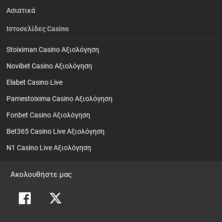
Ασιατικά
Ιστοσελίδες Casino
Stoiximan Casino Αξιολόγηση
Novibet Casino Αξιολόγηση
Elabet Casino Live
Pamestoixima Casino Αξιολόγηση
Fonbet Casino Αξιολόγηση
Bet365 Casino Live Αξιολόγηση
N1 Casino Live Αξιολόγηση
Ακολουθήστε μας