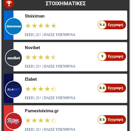
ΣΤΟΙΧΗΜΑΤΙΚΕΣ
Stoiximan
☆☆☆☆☆
★★★★★
9.4
Εγγραφή
ΕΕΕΠ | 21+ | ΠΑΙΞΕ ΥΠΕΥΘΥΝΑ
Novibet
☆☆☆☆☆
★★★★★
9
Εγγραφή
ΕΕΕΠ | 21+ | ΠΑΙΞΕ ΥΠΕΥΘΥΝΑ
Elabet
☆☆☆☆☆
★★★★★
8.8
Εγγραφή
ΕΕΕΠ | 21+ | ΠΑΙΞΕ ΥΠΕΥΘΥΝΑ
Pamestoixima.gr
☆☆☆☆☆
★★★★★
8.6
Εγγραφή
ΕΕΕΠ | 21+ | ΠΑΙΞΕ ΥΠΕΥΘΥΝΑ