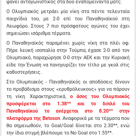
φανεί ανταγωνιστικός στα δύο εναπομείναντα ματς.
Ο Ολυμπιακός μετράει μία νίκη στα πέντε τελευταία
παιχνίδια του, με 2-0 επί του Παναθηναϊκού στη
Λεωφόρο. Στους 7 πιο πρόσφατους αγώνες του έχει
σημειώσει ισάριθμα τέρματα.
Ο Παναθηναϊκός παραμένει χωρίς νίκη στα πλέι οφ.
Πήρε λευκή ισοπαλία στην Τούμπα, έχασε 2-0 από τον
Ολυμπιακό, παραχώρησε 0-0 στην ΑΕΚ και την Κυριακή
είδε την Ένωση να πανηγυρίζει τον τίτλο με γκολ στις
καθυστερήσεις.
Στο Ολυμπιακός - Παναθηναϊκός οι αποδόσεις δίνουν
το προβάδισμα στους «ερυθρόλευκους» για να πάρουν
τη νίκη. Χαρακτηριστικά,
ο άσος του Ολυμπιακός
προσφέρεται στο 1.38** και το διπλό του
Παναθηναϊκού το ανέρχεται στο 8.20** στην
πλατφόρμα της Betsson
. Αναφορικά με τα τέρματα που
θα σημειωθούν, το Goal/Goal δίνεται στο 2.30**, ενώ
την ίδια στιγμή βλέπουμε το No Goal στο 1.55**.