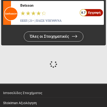
Betsson
☆☆☆☆☆
★★★★★
8.7
Εγγραφή
ΕΕΕΠ | 21+ | ΠΑΙΞΕ ΥΠΕΥΘΥΝΑ
Όλες οι Στοιχηματικές
Ιστοσελίδες Στοιχήματος
Stoiximan Αξιολόγηση