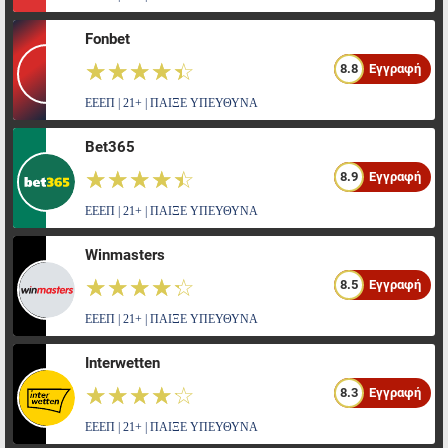
Fonbet
☆☆☆☆☆
★★★★★
8.8
Εγγραφή
ΕΕΕΠ | 21+ | ΠΑΙΞΕ ΥΠΕΥΘΥΝΑ
Bet365
☆☆☆☆☆
★★★★★
8.9
Εγγραφή
ΕΕΕΠ | 21+ | ΠΑΙΞΕ ΥΠΕΥΘΥΝΑ
Winmasters
☆☆☆☆☆
★★★★★
8.5
Εγγραφή
ΕΕΕΠ | 21+ | ΠΑΙΞΕ ΥΠΕΥΘΥΝΑ
Interwetten
☆☆☆☆☆
★★★★★
8.3
Εγγραφή
ΕΕΕΠ | 21+ | ΠΑΙΞΕ ΥΠΕΥΘΥΝΑ