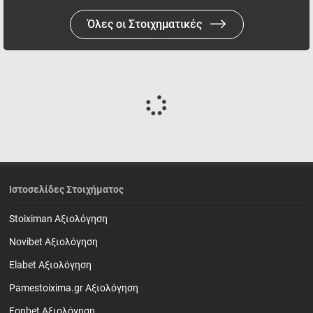
Όλες οι Στοιχηματικές
Ιστοσελίδες Στοιχήματος
Stoiximan Αξιολόγηση
Novibet Αξιολόγηση
Elabet Αξιολόγηση
Pamestoixima.gr Αξιολόγηση
Fonbet Αξιολόγηση