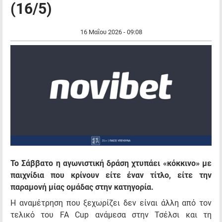
(16/5)
16 Μαΐου 2026 - 09:08
Το Σάββατο η αγωνιστική δράση χτυπάει «κόκκινο» με
παιχνίδια που κρίνουν είτε έναν τίτλο, είτε την
παραμονή μίας ομάδας στην κατηγορία.
Η αναμέτρηση που ξεχωρίζει δεν είναι άλλη από τον
τελικό του FA Cup ανάμεσα στην Τσέλσι και τη