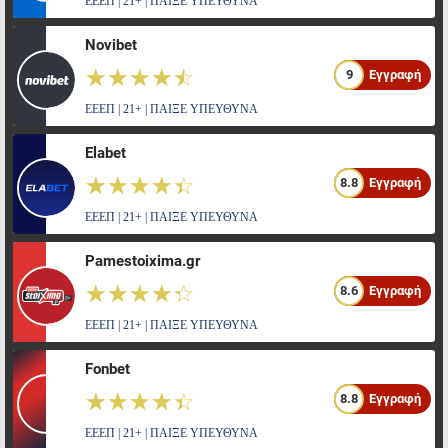
ΕΕΕΠ | 21+ | ΠΑΙΞΕ ΥΠΕΥΘΥΝΑ
Novibet
☆☆☆☆☆
★★★★★
9
Εγγραφή
ΕΕΕΠ | 21+ | ΠΑΙΞΕ ΥΠΕΥΘΥΝΑ
Elabet
☆☆☆☆☆
★★★★★
8.8
Εγγραφή
ΕΕΕΠ | 21+ | ΠΑΙΞΕ ΥΠΕΥΘΥΝΑ
Pamestoixima.gr
☆☆☆☆☆
★★★★★
8.6
Εγγραφή
ΕΕΕΠ | 21+ | ΠΑΙΞΕ ΥΠΕΥΘΥΝΑ
Fonbet
☆☆☆☆☆
★★★★★
8.8
Εγγραφή
ΕΕΕΠ | 21+ | ΠΑΙΞΕ ΥΠΕΥΘΥΝΑ