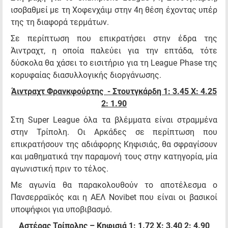
ισοβαθμεί με τη Χοφενχάιμ στην 4η θέση έχοντας υπέρ
της τη διαφορά τερμάτων.
Σε περίπτωση που επικρατήσει στην έδρα της
Άιντραχτ, η οποία παλεύει για την επτάδα, τότε
δύσκολα θα χάσει το εισιτήριο για τη League Phase της
κορυφαίας διασυλλογικής διοργάνωσης.
Άιντραχτ Φρανκφούρτης - Στουτγκάρδη 1: 3.45
X: 4.25
2: 1.90
Στη Super League όλα τα βλέμματα είναι στραμμένα
στην Τρίπολη. Οι Αρκάδες σε περίπτωση που
επικρατήσουν της αδιάφορης Κηφισιάς, θα σφραγίσουν
και μαθηματικά την παραμονή τους στην κατηγορία, μία
αγωνιστική πριν το τέλος.
Με αγωνία θα παρακολουθούν το αποτέλεσμα ο
Πανσερραϊκός και η ΑΕΛ Novibet που είναι οι βασικοί
υποψήφιοι για υποβιβασμό.
Αστέρας Τρίπολης – Κηφισιά 1
: 1.72 X: 3.40 2: 4.90