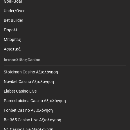
Goal-Goal
Under/Over
Bet Builder
Παρολί
Mπόμπες
Ασιατικά
Ιστοσελίδες Casino
Stoiximan Casino Αξιολόγηση
Novibet Casino Αξιολόγηση
Elabet Casino Live
Pamestoixima Casino Αξιολόγηση
Fonbet Casino Αξιολόγηση
Bet365 Casino Live Αξιολόγηση
N1 Casino Live Αξιολόγηση