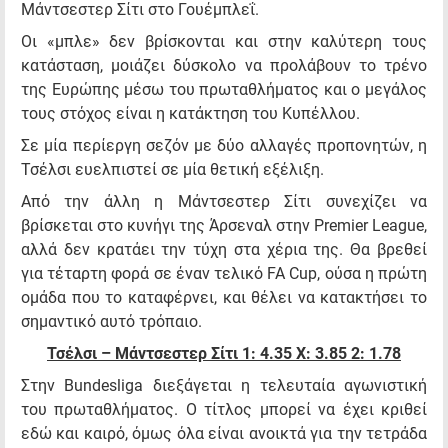
Μάντσεστερ Σίτι στο Γουέμπλεΐ.
Οι «μπλε» δεν βρίσκονται και στην καλύτερη τους
κατάσταση, μοιάζει δύσκολο να προλάβουν το τρένο
της Ευρώπης μέσω του πρωταθλήματος και ο μεγάλος
τους στόχος είναι η κατάκτηση του Κυπέλλου.
Σε μία περίεργη σεζόν με δύο αλλαγές προπονητών, η
Τσέλσι ευελπιστεί σε μία θετική εξέλιξη.
Από την άλλη η Μάντσεστερ Σίτι συνεχίζει να
βρίσκεται στο κυνήγι της Άρσεναλ στην Premier League,
αλλά δεν κρατάει την τύχη στα χέρια της. Θα βρεθεί
για τέταρτη φορά σε έναν τελικό FA Cup, ούσα η πρώτη
ομάδα που το καταφέρνει, και θέλει να κατακτήσει το
σημαντικό αυτό τρόπαιο.
Τσέλσι – Μάντσεστερ Σίτι 1: 4.35
X: 3.85 2: 1.78
Στην Bundesliga διεξάγεται η τελευταία αγωνιστική
του πρωταθλήματος. Ο τίτλος μπορεί να έχει κριθεί
εδώ και καιρό, όμως όλα είναι ανοικτά για την τετράδα