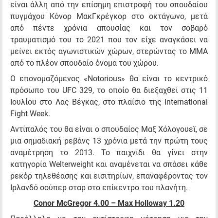
είναι άλλη από την επίσημη επιστροφή του σπουδαίου
πυγμάχου Κόνορ ΜακΓκρέγκορ στο οκτάγωνο, μετά
από πέντε χρόνια απουσίας και τον σοβαρό
τραυματισμό του το 2021 που τον είχε αναγκάσει να
μείνει εκτός αγωνιστικών χώρων, στερώντας το MMA
από το πλέον σπουδαίο όνομα του χώρου.
Ο επονομαζόμενος «Notorious» θα είναι το κεντρικό
πρόσωπο του UFC 329, το οποίο θα διεξαχθεί στις 11
Ιουλίου στο Λας Βέγκας, στο πλαίσιο της International
Fight Week.
Αντίπαλός του θα είναι ο σπουδαίος Μαξ Χόλογουεϊ, σε
μια σημαδιακή ρεβάνς 13 χρόνια μετά την πρώτη τους
αναμέτρηση το 2013. Το παιχνίδι θα γίνει στην
κατηγορία Welterweight και αναμένεται να σπάσει κάθε
ρεκόρ τηλεθέασης και εισιτηρίων, επαναφέροντας τον
Ιρλανδό σούπερ σταρ στο επίκεντρο του πλανήτη.
Conor
McGregor
4.00 –
Max
Holloway
1.20