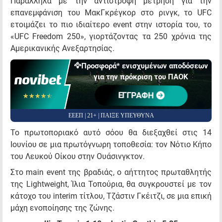
Παράλληλα με την αντίστροφη μέτρηση για την
επανεμφάνιση του ΜακΓκρέγκορ στο ρινγκ, το UFC
ετοιμάζει το πιο ιδιαίτερο event στην ιστορία του, το
«UFC Freedom 250», γιορτάζοντας τα 250 χρόνια της
Αμερικανικής Ανεξαρτησίας.
🦅Προσφορά* ενισχυμένων αποδόσεων
για την πρόκριση του ΠΑΟΚ
ΕΓΓΡΑΦΗ
☆☆☆☆☆
★★★★★
ΕΕΕΠ | 21+ | ΠΑΙΞΕ ΥΠΕΥΘΥΝΑ
Το πρωτοποριακό αυτό σόου θα διεξαχθεί στις 14
Ιουνίου σε μια πρωτόγνωρη τοποθεσία: τον Νότιο Κήπο
του Λευκού Οίκου στην Ουάσινγκτον.
Στο main event της βραδιάς, ο αήττητος πρωταθλητής
της Lightweight, Ίλια Τοπούρια, θα συγκρουστεί με τον
κάτοχο του interim τίτλου, Τζάστιν Γκέιτζι, σε μια επική
μάχη ενοποίησης της ζώνης.