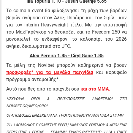
Ilia Topuria 1.10 - Justin Gaethje 5.85
Το co-main event θα φιλοξενήσει τη μάχη των βαρέων
βαρών ανάμεσα στον Άλεξ Περέιρα και τον Σιρίλ Γκαν
για τον interim Heavyweight τίτλο. Με την επιστροφή
του ΜακΓκρέγκορ να δεσπόζει και το Freedom 250 να
μονοπωλεί το ενδιαφέρον, το καλοκαίρι του 2026
ανήκει δικαιωματικά στο UFC.
Alex Pereira 1.85 - Ciryl Gane 1.85
Τα μέλη της Novibet μπορούν καθημερινά να βρουν
προσφορές* για τα μεγάλα παιχνίδια
και κορυφαίο
πρόγραμμα ανταμοιβής*.
Αυτό που θες από το παιχνίδι σου
και στο MMA.
*ΙΣΧΥΟΥΝ ΟΡΟΙ & ΠΡΟΫΠΟΘΕΣΕΙΣ ΔΙΑΘΕΣΙΜΟΙ ΣΤΟ
NOVIBET.GR/INFO/OROI
ΟΙ ΑΠΟΔΟΣΕΙΣ ΕΝΔΕΧΕΤΑΙ ΝΑ ΤΡΟΠΟΠΟΙΗΘΟΥΝ ΑΝΑ ΠΑΣΑ ΣΤΙΓΜΗ
21+ | ΑΡΜΟΔΙΟΣ ΡΥΘΜΙΣΤΗΣ ΕΕΕΠ | ΚΙΝΔΥΝΟΣ ΕΘΙΣΜΟΥ & ΑΠΩΛΕΙΑΣ
ΠΕΡΙΟΥΣΙΑΣ | ΕΟΠΑΕ – ΓΡΑΜΜΗ ΣΥΜΒΟΥΛΕΥΤΙΚΗΣ: 1114 | ΠΑΙΞΕ