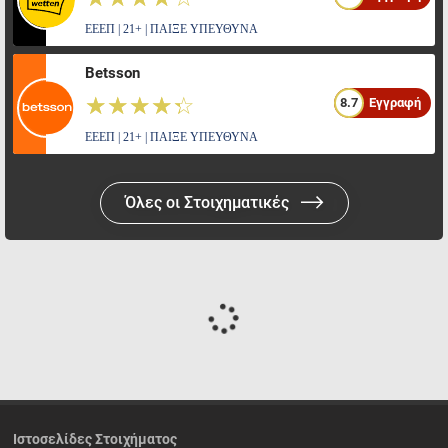
ΕΕΕΠ | 21+ | ΠΑΙΞΕ ΥΠΕΥΘΥΝΑ
Betsson
☆☆☆☆☆
★★★★★
8.7
Εγγραφή
ΕΕΕΠ | 21+ | ΠΑΙΞΕ ΥΠΕΥΘΥΝΑ
Όλες οι Στοιχηματικές
Ιστοσελίδες Στοιχήματος