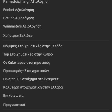
Pamestoixima.gr Αξιολόγηση
Fonbet Αξιολόγηση
Bet365 Αξιολόγηση
Winmasters Αξιολόγηση
Χρήσιμες Σελίδες
Νόμιμες Στοιχηματικές στην Ελλάδα
Top Στοιχηματικές στην Κύπρο
Οι Καλύτερες στοιχηματικές
Προσφορές* Στοιχηματικών
Πως παίζω στοίχημα στο ίντερνετ
Καλύτερη στοιχηματική στην Ελλάδα
Επικοινωνία
Προγνωστικά