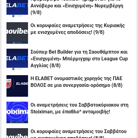
Αννόβερο και «Ενισχυμένη» Νυρεμβέργη
(9/8)
Oι κορυφαίες αναμετρήσεις της Κυριακής
με ενισχυμένες αποδόσεις! (9/8)
Σούπερ Bet Builder για τη Σαουθάμπτον και
«Ενισχυμένη» Μπέρμιγχαμ στο League Cup
Αγγλίας (8/8)
Η ELABET ονομαστικός χορηγός της ΠΑΕ
ΒΟΛΟΣ σε μια συνεργασία-ορόσημο (8/8)
Οι αναμετρήσεις του Σαββατοκύριακου στη
Stoiximan, με έπαθλο* ανταμοιβής!
Oι κορυφαίες αναμετρήσεις του Σαββάτου