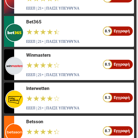
ΕΕΕΠ | 21+ | ΠΑΙΞΕ ΥΠΕΥΘΥΝΑ
Bet365
☆☆☆☆☆
★★★★★
8.9
Εγγραφή
ΕΕΕΠ | 21+ | ΠΑΙΞΕ ΥΠΕΥΘΥΝΑ
Winmasters
☆☆☆☆☆
★★★★★
8.5
Εγγραφή
ΕΕΕΠ | 21+ | ΠΑΙΞΕ ΥΠΕΥΘΥΝΑ
Interwetten
☆☆☆☆☆
★★★★★
8.3
Εγγραφή
ΕΕΕΠ | 21+ | ΠΑΙΞΕ ΥΠΕΥΘΥΝΑ
Betsson
☆☆☆☆☆
★★★★★
8.7
Εγγραφή