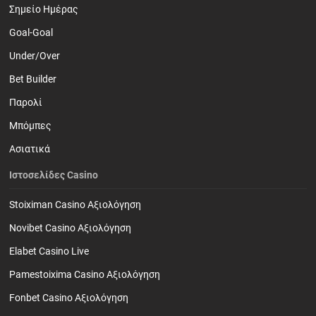
Σημείο Ημέρας
Goal-Goal
Under/Over
Bet Builder
Παρολί
Mπόμπες
Ασιατικά
Ιστοσελίδες Casino
Stoiximan Casino Αξιολόγηση
Novibet Casino Αξιολόγηση
Elabet Casino Live
Pamestoixima Casino Αξιολόγηση
Fonbet Casino Αξιολόγηση