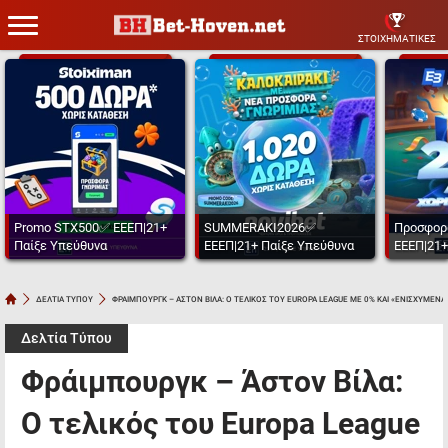
ΣΤΟΙΧΗΜΑΤΙΚΕΣ
Promo STX500✅ ΕΕΕΠ|21+
SUMMERAKI2026✅
Προσφορ
Παίξε Υπεύθυνα
ΕΕΕΠ|21+ Παίξε Υπεύθυνα
ΕΕΕΠ|21+
ΔΕΛΤΙΑ ΤΥΠΟΥ
ΦΡΑΙΜΠΟΥΡΓΚ – ΑΣΤΟΝ ΒΙΛΑ: Ο ΤΕΛΙΚΟΣ ΤΟΥ EUROPA LEAGUE ΜΕ 0% ΚΑΙ «ΕΝΙΣΧΥΜΕΝΑ»
Δελτία Τύπου
Φράιμπουργκ – Άστον Βίλα:
Ο τελικός του Europa League