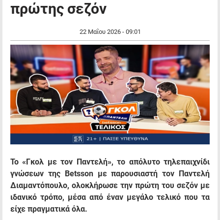
πρώτης σεζόν
22 Μαΐου 2026 - 09:01
Το «Γκολ με τον Παντελή», το απόλυτο τηλεπαιχνίδι
γνώσεων της Betsson με παρουσιαστή τον Παντελή
Διαμαντόπουλο, ολοκλήρωσε την πρώτη του σεζόν με
ιδανικό τρόπο, μέσα από έναν μεγάλο τελικό που τα
είχε πραγματικά όλα.