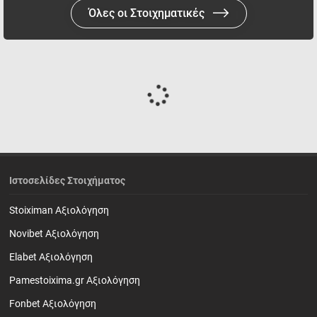
Όλες οι Στοιχηματικές
Ιστοσελίδες Στοιχήματος
Stoiximan Αξιολόγηση
Novibet Αξιολόγηση
Elabet Αξιολόγηση
Pamestoixima.gr Αξιολόγηση
Fonbet Αξιολόγηση