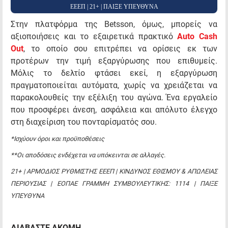
ΕΕΕΠ | 21+ | ΠΑΙΞΕ ΥΠΕΥΘΥΝΑ
Στην πλατφόρμα της Betsson, όμως, μπορείς να
αξιοποιήσεις και το εξαιρετικά πρακτικό
Auto Cash
Out
, το οποίο σου επιτρέπει να ορίσεις εκ των
προτέρων την τιμή εξαργύρωσης που επιθυμείς.
Μόλις το δελτίο φτάσει εκεί, η εξαργύρωση
πραγματοποιείται αυτόματα, χωρίς να χρειάζεται να
παρακολουθείς την εξέλιξη του αγώνα. Ένα εργαλείο
που προσφέρει άνεση, ασφάλεια και απόλυτο έλεγχο
στη διαχείριση του πονταρίσματός σου.
*Ισχύουν όροι και προϋποθέσεις
**Οι αποδόσεις ενδέχεται να υπόκεινται σε αλλαγές.
21+ | ΑΡΜΟΔΙΟΣ ΡΥΘΜΙΣΤΗΣ ΕΕΕΠ | ΚΙΝΔΥΝΟΣ ΕΘΙΣΜΟΥ & ΑΠΩΛΕΙΑΣ
ΠΕΡΙΟΥΣΙΑΣ | ΕΟΠΑΕ ΓΡΑΜΜΗ ΣΥΜΒΟΥΛΕΥΤΙΚΗΣ: 1114 | ΠΑΙΞΕ
ΥΠΕΥΘΥΝΑ
ΔΙΑΒΑΣΤΕ ΑΚΟΜΗ