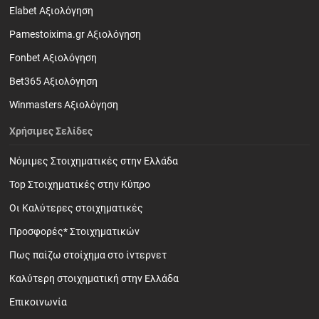
Elabet Αξιολόγηση
Pamestoixima.gr Αξιολόγηση
Fonbet Αξιολόγηση
Bet365 Αξιολόγηση
Winmasters Αξιολόγηση
Χρήσιμες Σελίδες
Νόμιμες Στοιχηματικές στην Ελλάδα
Top Στοιχηματικές στην Κύπρο
Οι Καλύτερες στοιχηματικές
Προσφορές* Στοιχηματικών
Πως παίζω στοίχημα στο ίντερνετ
Καλύτερη στοιχηματική στην Ελλάδα
Επικοινωνία