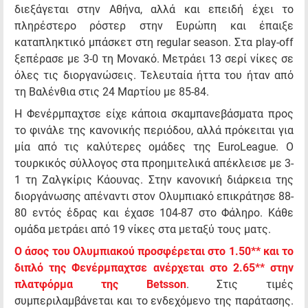
διεξάγεται στην Αθήνα, αλλά και επειδή έχει το
πληρέστερο ρόστερ στην Ευρώπη και έπαιξε
καταπληκτικό μπάσκετ στη regular season. Στα play-off
ξεπέρασε με 3-0 τη Μονακό. Μετράει 13 σερί νίκες σε
όλες τις διοργανώσεις. Τελευταία ήττα του ήταν από
τη Βαλένθια στις 24 Μαρτίου με 85-84.
Η Φενέρμπαχτσε είχε κάποια σκαμπανεβάσματα προς
το φινάλε της κανονικής περιόδου, αλλά πρόκειται για
μία από τις καλύτερες ομάδες της EuroLeague. Ο
τουρκικός σύλλογος στα προημιτελικά απέκλεισε με 3-
1 τη Ζαλγκίρις Κάουνας. Στην κανονική διάρκεια της
διοργάνωσης απέναντι στον Ολυμπιακό επικράτησε 88-
80 εντός έδρας και έχασε 104-87 στο Φάληρο. Κάθε
ομάδα μετράει από 19 νίκες στα μεταξύ τους ματς.
Ο άσος του Ολυμπιακού προσφέρεται στο 1.50** και το
διπλό της Φενέρμπαχτσε ανέρχεται στο 2.65** στην
πλατφόρμα της Betsson
. Στις τιμές
συμπεριλαμβάνεται και το ενδεχόμενο της παράτασης.