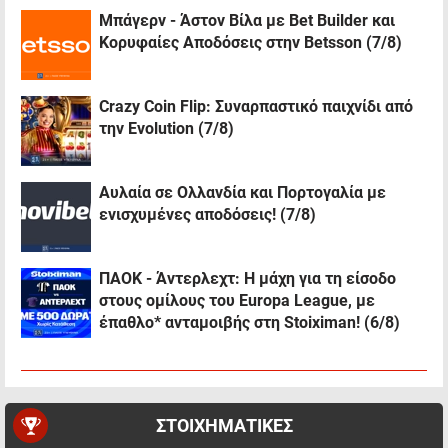
Μπάγερν - Άστον Βίλα με Bet Builder και
Κορυφαίες Αποδόσεις στην Betsson (7/8)
Crazy Coin Flip: Συναρπαστικό παιχνίδι από
την Evolution (7/8)
Αυλαία σε Ολλανδία και Πορτογαλία με
ενισχυμένες αποδόσεις! (7/8)
ΠΑΟΚ - Άντερλεχτ: Η μάχη για τη είσοδο
στους ομίλους του Europa League, με
έπαθλο* ανταμοιβής στη Stoiximan! (6/8)
ΣΤΟΙΧΗΜΑΤΙΚΕΣ