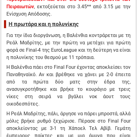
Πειραιωτών
, εκτοξεύεται στο 3.45** από 3.15 με την
Ενίσχυση Απόδοσης.
Η πρωτάρα και η πολυνίκης
Για την ίδια διοργάνωση, η Βαλένθια κοντράρεται με τη
Ρεάλ Μαδρίτης, με την πρώτη να μετέχει για πρώτη
φορά σε Final-4 της EuroLeague και τη δεύτερη να είναι
η πολυνίκης του θεσμού με 11 τρόπαια.
Η Βαλένθια πάει στο Final Four έχοντας αποκλείσει τον
Παναθηναϊκό. Αν και βρέθηκε να χάνει με 2-0 έπειτα
από τα πρώτα δύο ματς στην έδρα της,
ανασυγκροτήθηκε και βρήκε το κουράγιο με τρεις
νίκες στη σειρά να βγάλει νοκ άουτ τους
οικοδεσπότες.
Η Ρεάλ Μαδρίτης, πάλι, άργησε να πάρει μπροστά, αλλά
μόλις βρήκε ρυθμό ξεχώρισε. Πέρασε στο Final Four
αποκλείοντας με 3-1 τη Χάποελ Τελ Αβίβ. Γεμάτη
έμπειρους παίκτες και με μια άμυνα που είναι