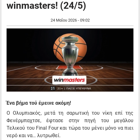
winmasters! (24/5)
24 Μαΐου 2026 - 09:02
Ένα βήμα τού έμεινε ακόμη!
Ο Ολυμπιακός, μετά τη σαρωτική του νίκη επί της
Φενέρμπαχτσε, έφτασε στην πηγή του μεγάλου
Τελικού του Final Four και τώρα του μένει μόνο να πιει
νερό και να… λυτρωθεί.