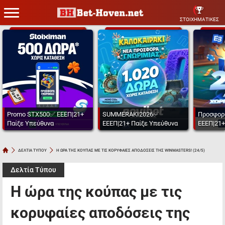
ΣΤΟΙΧΗΜΑΤΙΚΕΣ
Promo STX500✅ ΕΕΕΠ|21+
SUMMERAKI2026✅
Προσφορ
Παίξε Υπεύθυνα
ΕΕΕΠ|21+ Παίξε Υπεύθυνα
ΕΕΕΠ|21+
ΔΕΛΤΙΑ ΤΥΠΟΥ
Η ΩΡΑ ΤΗΣ ΚΟΥΠΑΣ ΜΕ ΤΙΣ ΚΟΡΥΦΑΙΕΣ ΑΠΟΔΟΣΕΙΣ ΤΗΣ WINMASTERS! (24/5)
Δελτία Τύπου
Η ώρα της κούπας με τις
κορυφαίες αποδόσεις της