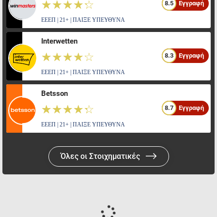
☆☆☆☆☆
★★★★★
8.5
Εγγραφή
ΕΕΕΠ | 21+ | ΠΑΙΞΕ ΥΠΕΥΘΥΝΑ
Interwetten
☆☆☆☆☆
★★★★★
8.3
Εγγραφή
ΕΕΕΠ | 21+ | ΠΑΙΞΕ ΥΠΕΥΘΥΝΑ
Betsson
☆☆☆☆☆
★★★★★
8.7
Εγγραφή
ΕΕΕΠ | 21+ | ΠΑΙΞΕ ΥΠΕΥΘΥΝΑ
Όλες οι Στοιχηματικές