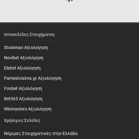
Ιστοσελίδες Στοιχήματος
Stoiximan Αξιολόγηση
Novibet Αξιολόγηση
Elabet Αξιολόγηση
Pamestoixima.gr Αξιολόγηση
Fonbet Αξιολόγηση
Bet365 Αξιολόγηση
Winmasters Αξιολόγηση
Χρήσιμες Σελίδες
Νόμιμες Στοιχηματικές στην Ελλάδα