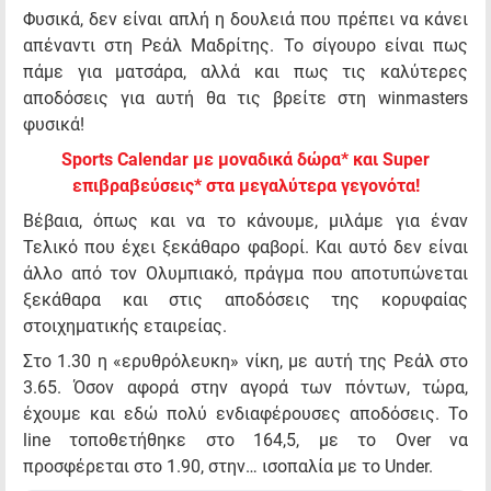
Φυσικά, δεν είναι απλή η δουλειά που πρέπει να κάνει
απέναντι στη Ρεάλ Μαδρίτης. Το σίγουρο είναι πως
πάμε για ματσάρα, αλλά και πως τις καλύτερες
αποδόσεις για αυτή θα τις βρείτε στη winmasters
φυσικά!
Sports Calendar με μοναδικά δώρα* και Super
επιβραβεύσεις* στα μεγαλύτερα γεγονότα!
Βέβαια, όπως και να το κάνουμε, μιλάμε για έναν
Τελικό που έχει ξεκάθαρο φαβορί. Και αυτό δεν είναι
άλλο από τον Ολυμπιακό, πράγμα που αποτυπώνεται
ξεκάθαρα και στις αποδόσεις της κορυφαίας
στοιχηματικής εταιρείας.
Στο 1.30 η «ερυθρόλευκη» νίκη, με αυτή της Ρεάλ στο
3.65. Όσον αφορά στην αγορά των πόντων, τώρα,
έχουμε και εδώ πολύ ενδιαφέρουσες αποδόσεις. Το
line τοποθετήθηκε στο 164,5, με το Over να
προσφέρεται στο 1.90, στην… ισοπαλία με το Under.