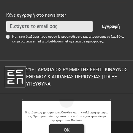
Κάνε εγγραφή στο newsletter
Εγγραφή
Ναι, έχω διαβάσει τους όρους & προυποθέσεις και αποδέχομαι να λαμβάνω
ενημερωτικά email από bet-hoven.net σχετικά με προσφορές.
21+ | ΑΡΜΟΔΙΟΣ ΡΥΘΜΙΣΤΗΣ ΕΕΕΠ | ΚΙΝΔΥΝΟΣ
ΕΘΙΣΜΟΥ & ΑΠΩΛΕΙΑΣ ΠΕΡΙΟΥΣΙΑΣ |
ΠΑΙΞΕ
ΥΠΕΥΘΥΝΑ
21+
Ο ιστότοπος χρησιμοποιεί Cookies για την καλύτερη εμπειρία
σας. Χρησιμοποιώντας αυτόν τον ιστότοπο, συμφωνείτε με
την χρήση των Cookies.
Θέσεις εργασίας
OK