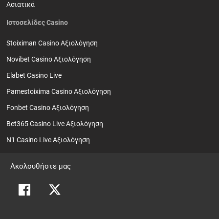
Ασιατικά
Ιστοσελίδες Casino
Stoiximan Casino Αξιολόγηση
Novibet Casino Αξιολόγηση
Elabet Casino Live
Pamestoixima Casino Αξιολόγηση
Fonbet Casino Αξιολόγηση
Bet365 Casino Live Αξιολόγηση
N1 Casino Live Αξιολόγηση
Ακολουθήστε μας