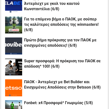
Άντερλεχτ με γκολ του καυτού
Κωνσταντέλια (6/8)
Για το επόμενο βήμα ο ΠΑΟΚ, με σούπερ
τις καλύτερες αποδόσεις της winmasters!
(6/8)
Πρώτο βήμα πρόκρισης για τον ΠΑΟΚ με
ενισχυμένες αποδόσεις! (6/8)
Super προσφορά: Η πρόκριση του ΠΑΟΚ σε
απόδοση* 100! (6/8)
ΠΑΟΚ - Άντερλεχτ με Bet Builder και
Ενισχυμένες Αποδόσεις στην Betsson (6/8)
Fonbet: x4 Προσφορά* Γνωριμίας (5/8)