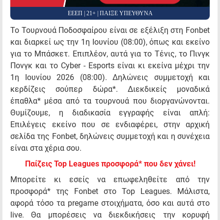
ΕΕΕΠ | 21+ | ΠΑΙΞΕ ΥΠΕΥΘΥΝΑ
Το Τουρνουά Ποδοσφαίρου είναι σε εξέλιξη στη Fonbet
και διαρκεί ως την 1η Ιουνίου (08:00), όπως και εκείνο
για το Μπάσκετ. Επιπλέον, αυτά για το Τένις, το Πινγκ
Πονγκ και το Cyber - Esports είναι κι εκείνα μέχρι την
1η Ιουνίου 2026 (08:00). Δηλώνεις συμμετοχή και
κερδίζεις σούπερ δώρα*. Διεκδικείς μοναδικά
έπαθλα* μέσα από τα τουρνουά που διοργανώνονται.
Θυμίζουμε, η διαδικασία εγγραφής είναι απλή:
Επιλέγεις εκείνο που σε ενδιαφέρει, στην αρχική
σελίδα της Fonbet, δηλώνεις συμμετοχή και η συνέχεια
είναι στα χέρια σου.
Παίζεις Top Leagues προσφορά* που δεν χάνει!
Μπορείτε κι εσείς να επωφεληθείτε από την
προσφορά* της Fonbet στο Top Leagues. Μάλιστα,
αφορά τόσο τα pregame στοιχήματα, όσο και αυτά στο
live. Θα μπορέσεις να διεκδικήσεις την κορυφή