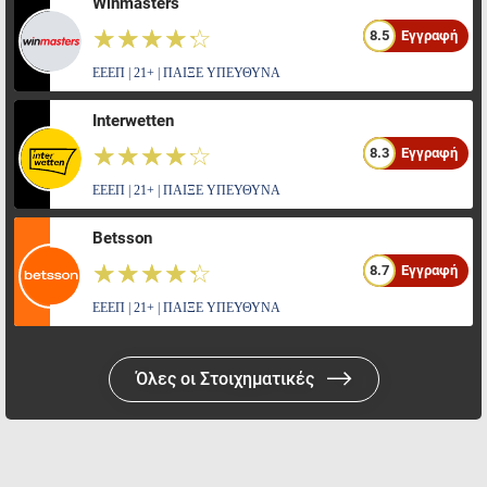
Winmasters
☆☆☆☆☆
★★★★★
8.5
Εγγραφή
ΕΕΕΠ | 21+ | ΠΑΙΞΕ ΥΠΕΥΘΥΝΑ
Interwetten
☆☆☆☆☆
★★★★★
8.3
Εγγραφή
ΕΕΕΠ | 21+ | ΠΑΙΞΕ ΥΠΕΥΘΥΝΑ
Betsson
☆☆☆☆☆
★★★★★
8.7
Εγγραφή
ΕΕΕΠ | 21+ | ΠΑΙΞΕ ΥΠΕΥΘΥΝΑ
Όλες οι Στοιχηματικές