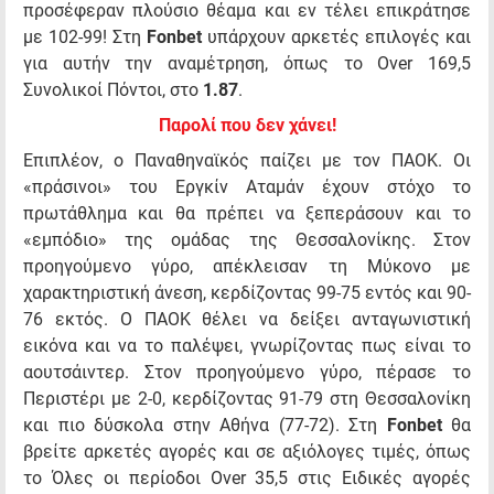
προσέφεραν πλούσιο θέαμα και εν τέλει επικράτησε
με 102-99! Στη
Fonbet
υπάρχουν αρκετές επιλογές και
για αυτήν την αναμέτρηση, όπως το Over 169,5
Συνολικοί Πόντοι, στο
1.87
.
Παρολί που δεν χάνει!
Επιπλέον, ο Παναθηναϊκός παίζει με τον ΠΑΟΚ. Οι
«πράσινοι» του Εργκίν Αταμάν έχουν στόχο το
πρωτάθλημα και θα πρέπει να ξεπεράσουν και το
«εμπόδιο» της ομάδας της Θεσσαλονίκης. Στον
προηγούμενο γύρο, απέκλεισαν τη Μύκονο με
χαρακτηριστική άνεση, κερδίζοντας 99-75 εντός και 90-
76 εκτός. Ο ΠΑΟΚ θέλει να δείξει ανταγωνιστική
εικόνα και να το παλέψει, γνωρίζοντας πως είναι το
αουτσάιντερ. Στον προηγούμενο γύρο, πέρασε το
Περιστέρι με 2-0, κερδίζοντας 91-79 στη Θεσσαλονίκη
και πιο δύσκολα στην Αθήνα (77-72). Στη
Fonbet
θα
βρείτε αρκετές αγορές και σε αξιόλογες τιμές, όπως
το Όλες οι περίοδοι Over 35,5 στις Ειδικές αγορές