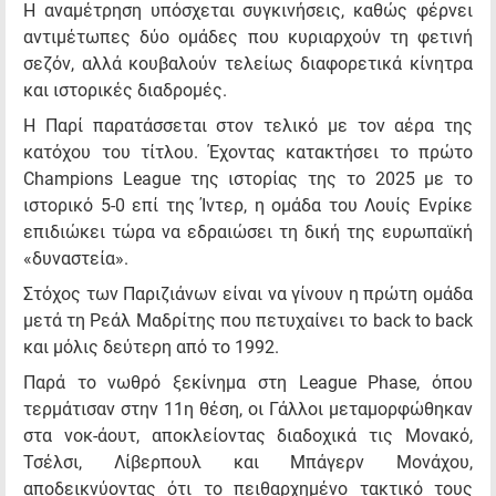
Η αναμέτρηση υπόσχεται συγκινήσεις, καθώς φέρνει
αντιμέτωπες δύο ομάδες που κυριαρχούν τη φετινή
σεζόν, αλλά κουβαλούν τελείως διαφορετικά κίνητρα
και ιστορικές διαδρομές.
Η Παρί παρατάσσεται στον τελικό με τον αέρα της
κατόχου του τίτλου. Έχοντας κατακτήσει το πρώτο
Champions League της ιστορίας της το 2025 με το
ιστορικό 5-0 επί της Ίντερ, η ομάδα του Λουίς Ενρίκε
επιδιώκει τώρα να εδραιώσει τη δική της ευρωπαϊκή
«δυναστεία».
Στόχος των Παριζιάνων είναι να γίνουν η πρώτη ομάδα
μετά τη Ρεάλ Μαδρίτης που πετυχαίνει το back to back
και μόλις δεύτερη από το 1992.
Παρά το νωθρό ξεκίνημα στη League Phase, όπου
τερμάτισαν στην 11η θέση, οι Γάλλοι μεταμορφώθηκαν
στα νοκ-άουτ, αποκλείοντας διαδοχικά τις Μονακό,
Τσέλσι, Λίβερπουλ και Μπάγερν Μονάχου,
αποδεικνύοντας ότι το πειθαρχημένο τακτικό τους