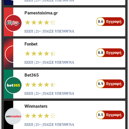
ΕΕΕΠ | 21+ | ΠΑΙΞΕ ΥΠΕΥΘΥΝΑ
Pamestoixima.gr
☆☆☆☆☆
★★★★★
8.6
Εγγραφή
ΕΕΕΠ | 21+ | ΠΑΙΞΕ ΥΠΕΥΘΥΝΑ
Fonbet
☆☆☆☆☆
★★★★★
8.8
Εγγραφή
ΕΕΕΠ | 21+ | ΠΑΙΞΕ ΥΠΕΥΘΥΝΑ
Bet365
☆☆☆☆☆
★★★★★
8.9
Εγγραφή
ΕΕΕΠ | 21+ | ΠΑΙΞΕ ΥΠΕΥΘΥΝΑ
Winmasters
☆☆☆☆☆
★★★★★
8.5
Εγγραφή
ΕΕΕΠ | 21+ | ΠΑΙΞΕ ΥΠΕΥΘΥΝΑ