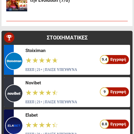
την Evolution (7/8)
ΣΤΟΙΧΗΜΑΤΙΚΕΣ
Stoiximan
☆☆☆☆☆
★★★★★
9.4
Εγγραφή
ΕΕΕΠ | 21+ | ΠΑΙΞΕ ΥΠΕΥΘΥΝΑ
Novibet
☆☆☆☆☆
★★★★★
9
Εγγραφή
ΕΕΕΠ | 21+ | ΠΑΙΞΕ ΥΠΕΥΘΥΝΑ
Elabet
☆☆☆☆☆
★★★★★
8.8
Εγγραφή