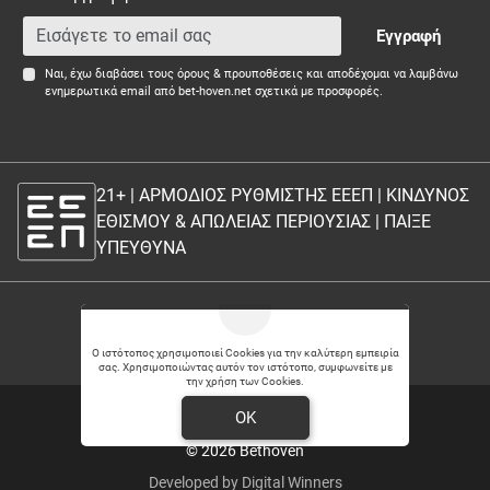
Εγγραφή
Ναι, έχω διαβάσει τους όρους & προυποθέσεις και αποδέχομαι να λαμβάνω
ενημερωτικά email από bet-hoven.net σχετικά με προσφορές.
21+ | ΑΡΜΟΔΙΟΣ ΡΥΘΜΙΣΤΗΣ ΕΕΕΠ | ΚΙΝΔΥΝΟΣ
ΕΘΙΣΜΟΥ & ΑΠΩΛΕΙΑΣ ΠΕΡΙΟΥΣΙΑΣ |
ΠΑΙΞΕ
ΥΠΕΥΘΥΝΑ
21+
Ο ιστότοπος χρησιμοποιεί Cookies για την καλύτερη εμπειρία
σας. Χρησιμοποιώντας αυτόν τον ιστότοπο, συμφωνείτε με
την χρήση των Cookies.
Θέσεις εργασίας
OK
© 2026 Bethoven
Developed by
Digital Winners