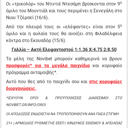
ο
Οι «τρικολόρ» του Ντιντιέ Ντεσάμπ βρίσκονται στον 9
όμιλο του Μουντιάλ και τους περιμένει η Σενεγάλη στο
Νιου Τζέρσεϊ (16/6).
ο
Από την πλευρά τους οι «ελέφαντες» είναι στον 5
όμιλο και η αυλαία τους θα ανοίξει στη Φιλαδέλφεια
κόντρα στο Εκουαδόρ (15/6).
Γαλλία – Ακτή Ελεφαντοστού 1:1.36
X
:4.75 2:8.50
Τα μέλη της Novibet μπορούν καθημερινά να βρουν
προσφορές* για τα μεγάλα παιχνίδια
και κορυφαίο
πρόγραμμα ανταμοιβής*.
Αυτό που θες από το παιχνίδι σου και
στις κορυφαίες
διοργανώσεις.
*ΙΣΧΥΟΥΝ ΟΡΟΙ & ΠΡΟΫΠΟΘΕΣΕΙΣ ΔΙΑΘΕΣΙΜΟΙ ΣΤΟ
NOVIBET.GR/INFO/OROI
ΟΙ ΑΠΟΔΟΣΕΙΣ ΕΝΔΕΧΕΤΑΙ ΝΑ ΤΡΟΠΟΠΟΙΗΘΟΥΝ ΑΝΑ ΠΑΣΑ ΣΤΙΓΜΗ
21+ | ΑΡΜΟΔΙΟΣ ΡΥΘΜΙΣΤΗΣ ΕΕΕΠ | ΚΙΝΔΥΝΟΣ ΕΘΙΣΜΟΥ & ΑΠΩΛΕΙΑΣ