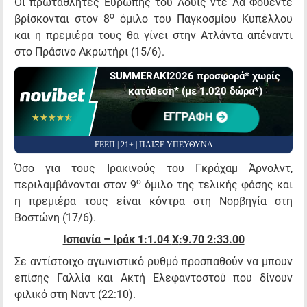
Οι πρωταθλητές Ευρώπης του Λουίς ντε Λα Φουέντε
ο
βρίσκονται στον 8
όμιλο του Παγκοσμίου Κυπέλλου
και η πρεμιέρα τους θα γίνει στην Ατλάντα απέναντι
στο Πράσινο Ακρωτήρι (15/6).
SUMMERAKI2026 προσφορά* χωρίς
κατάθεση* (με 1.020 δώρα*)
ΕΓΓΡΑΦΗ
☆☆☆☆☆
★★★★★
ΕΕΕΠ | 21+ | ΠΑΙΞΕ ΥΠΕΥΘΥΝΑ
Όσο για τους Ιρακινούς του Γκράχαμ Άρνολντ,
ο
περιλαμβάνονται στον 9
όμιλο της τελικής φάσης και
η πρεμιέρα τους είναι κόντρα στη Νορβηγία στη
Βοστώνη (17/6).
Ισπανία – Ιράκ 1:1.04
X
:9.70 2:33.00
Σε αντίστοιχο αγωνιστικό ρυθμό προσπαθούν να μπουν
επίσης Γαλλία και Ακτή Ελεφαντοστού που δίνουν
φιλικό στη Ναντ (22:10).