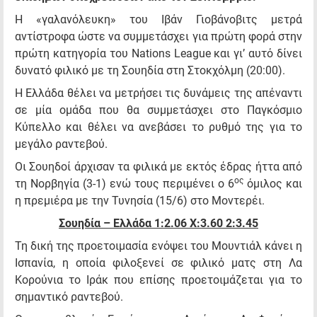
Η «γαλανόλευκη» του Ιβάν Γιοβάνοβιτς μετρά
αντίστροφα ώστε να συμμετάσχει για πρώτη φορά στην
πρώτη κατηγορία του Nations League και γι’ αυτό δίνει
δυνατό φιλικό με τη Σουηδία στη Στοκχόλμη (20:00).
Η Ελλάδα θέλει να μετρήσει τις δυνάμεις της απέναντι
σε μία ομάδα που θα συμμετάσχει στο Παγκόσμιο
Κύπελλο και θέλει να ανεβάσει το ρυθμό της για το
μεγάλο ραντεβού.
Οι Σουηδοί άρχισαν τα φιλικά με εκτός έδρας ήττα από
ος
τη Νορβηγία (3-1) ενώ τους περιμένει ο 6
όμιλος και
η πρεμιέρα με την Τυνησία (15/6) στο Μοντερέι.
Σουηδία – Ελλάδα 1:2.06
X
:3.60 2:3.45
Τη δική της προετοιμασία ενόψει του Μουντιάλ κάνει η
Ισπανία, η οποία φιλοξενεί σε φιλικό ματς στη Λα
Κορούνια το Ιράκ που επίσης προετοιμάζεται για το
σημαντικό ραντεβού.