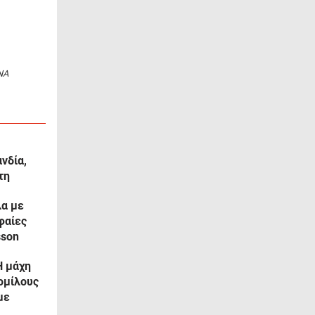
ΝΑ
νδία,
τη
λα με
φαίες
sson
Η μάχη
 ομίλους
με
 στη