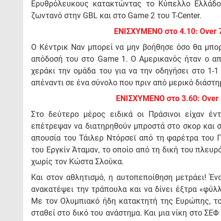
Ερυθρόλευκους κατακτώντας το Κύπελλο Ελλάδος 
ζωντανό στην GBL και στο Game 2 του T-Center.
ΕΝΙΣΧΥΜΕΝΟ στο 4.10: Over 7
Ο Κέντρικ Ναν μπορεί να μην βοήθησε όσο θα μπορ
απόδοσή του στο Game 1. Ο Αμερικανός ήταν ο απ
χεράκι την ομάδα του για να την οδηγήσει στο 1-
απέναντι σε ένα σύνολο που πριν από μερικό διάστ
ΕΝΙΣΧΥΜΕΝΟ στο 3.60: Over 
Στο δεύτερο μέρος ειδικά οι Πράσινοι είχαν έν
επέτρεψαν να διατηρηθούν μπροστά στο σκορ και σ
απουσία του Τάιλερ Ντόρσεϊ από τη φαρέτρα του 
του Εργκίν Άταμαν, το οποίο από τη δική του πλευ
χωρίς τον Κώστα Σλούκα.
Και στον αθλητισμό, η αυτοπεποίθηση μετράει! Έν
ανακατέψει την τράπουλα και να δίνει έξτρα «φύλλ
Με τον Ολυμπιακό ήδη κατακτητή της Ευρώπης, το
σταθεί στο δικό του ανάστημα. Και μια νίκη στο ΣΕΦ