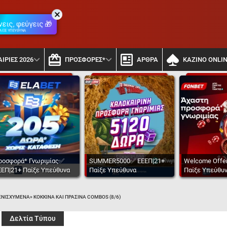
νεις, φεύγεις 🎁
 ΠΑΙΞΕ ΥΠΕΥΘΥΝΑ
ΙΡΙΕΣ 2026
ΠΡΟΣΦΟΡΕΣ*
ΑΡΘΡΑ
ΚΑΖΙΝΟ ONLI
ροσφορά* Γνωριμίας✅
SUMMER5000✅ ΕΕΕΠ|21+
Welcome Offe
ΕΕΠ|21+ Παίξε Υπεύθυνα
Παίξε Υπεύθυνα
Παίξε Υπεύθυ
ΕΝΙΣΧΥΜΕΝΑ» ΚΟΚΚΙΝΑ ΚΑΙ ΠΡΑΣΙΝΑ COMBOS (8/6)
Δελτία Τύπου