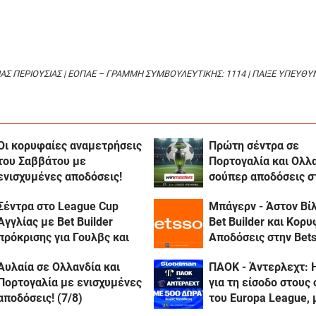
ΙΑΣ ΠΕΡΙΟΥΣΙΑΣ | ΕΟΠΑΕ – ΓΡΑΜΜΗ ΣΥΜΒΟΥΛΕΥΤΙΚΗΣ: 1114 | ΠΑΙΞΕ ΥΠΕΥΘΥ
Oι κορυφαίες αναμετρήσεις
Πρώτη σέντρα σε
του Σαββάτου με
Πορτογαλία και Ολλα
ενισχυμένες αποδόσεις!
σούπερ αποδόσεις σ
(8/8)
winmasters! (8/8)
Σέντρα στο League Cup
Μπάγερν - Άστον Βί
Αγγλίας με Bet Builder
Bet Builder και Κορυ
πρόκρισης για Γουλβς και
Αποδόσεις στην Bet
ισορροπία στο Μίντλεσμπρο
(7/8)
Αυλαία σε Ολλανδία και
ΠΑΟΚ - Άντερλεχτ: 
- Ρέξαμ (7/8)
Πορτογαλία με ενισχυμένες
για τη είσοδο στους
αποδόσεις! (7/8)
του Europa League, 
έπαθλο* ανταμοιβής