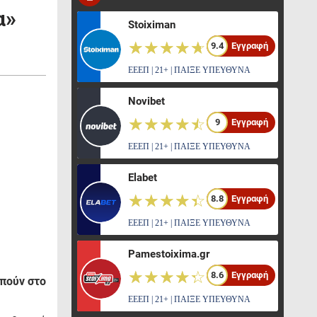
α»
Stoiximan
☆☆☆☆☆
★★★★★
9.4
Εγγραφή
ΕΕΕΠ | 21+ | ΠΑΙΞΕ ΥΠΕΥΘΥΝΑ
Novibet
☆☆☆☆☆
★★★★★
9
Εγγραφή
ΕΕΕΠ | 21+ | ΠΑΙΞΕ ΥΠΕΥΘΥΝΑ
Elabet
☆☆☆☆☆
★★★★★
8.8
Εγγραφή
ΕΕΕΠ | 21+ | ΠΑΙΞΕ ΥΠΕΥΘΥΝΑ
Pamestoixima.gr
☆☆☆☆☆
★★★★★
8.6
Εγγραφή
οπούν στο
ΕΕΕΠ | 21+ | ΠΑΙΞΕ ΥΠΕΥΘΥΝΑ