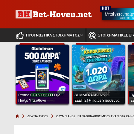
Μπαίνεις, παίρ
ΕΕΕΠ | 21+ |
ΠΡΟΓΝΩΣΤΙΚΑ ΣΤΟΙΧΗΜΑΤΟΣ
ΣΤΟΙΧΗΜΑΤΙΚΕΣ ΕΤΑ
Promo STX500✅ ΕΕΕΠ|21+
SUMMERAKI2026✅
Π
Παίξε Υπεύθυνα
ΕΕΕΠ|21+ Παίξε Υπεύθυνα
Ε
ΔΕΛΤΙΑ ΤΥΠΟΥ
ΟΛΥΜΠΙΑΚΟΣ - ΠΑΝΑΘΗΝΑΙΚΟΣ ΜΕ 0% ΓΚΑΝΙΟΤΑ ΚΑΙ «