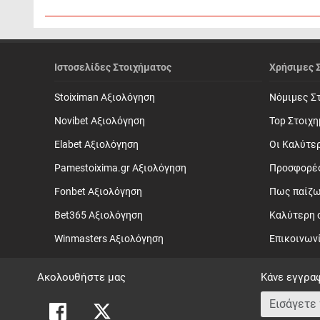
Ιστοσελίδες Στοιχήματος
Χρήσιμες 
Stoiximan Αξιολόγηση
Νόμιμες Σ
Novibet Αξιολόγηση
Top Στοιχη
Elabet Αξιολόγηση
Οι Καλύτε
Pamestoixima.gr Αξιολόγηση
Προσφορές
Fonbet Αξιολόγηση
Πως παίζω 
Bet365 Αξιολόγηση
Καλύτερη 
Winmasters Αξιολόγηση
Επικοινων
Ακολουθήστε μας
Κάνε εγγραφ