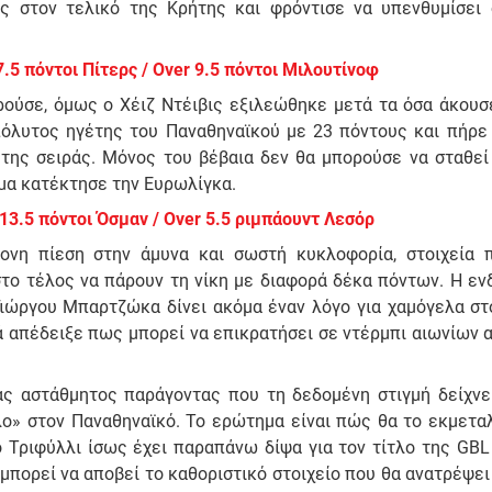
στον τελικό της Κρήτης και φρόντισε να υπενθυμίσει ό
.5 πόντοι Πίτερς / Over 9.5 πόντοι Μιλουτίνοφ
ούσε, όμως ο Χέιζ Ντέιβις εξιλεώθηκε μετά τα όσα άκουσε
όλυτος ηγέτης του Παναθηναϊκού με 23 πόντους και πήρε α
1 της σειράς. Μόνος του βέβαια δεν θα μπορούσε να σταθε
ημα κατέκτησε την Ευρωλίγκα.
13.5 πόντοι Όσμαν / Over 5.5 ριμπάουντ Λεσόρ
τονη πίεση στην άμυνα και σωστή κυκλοφορία, στοιχεία 
το τέλος να πάρουν τη νίκη με διαφορά δέκα πόντων. Η εν
Γιώργου Μπαρτζώκα δίνει ακόμα έναν λόγο για χαμόγελα στ
ρά απέδειξε πως μπορεί να επικρατήσει σε ντέρμπι αιωνίων 
ας αστάθμητος παράγοντας που τη δεδομένη στιγμή δείχνει
ο» στον Παναθηναϊκό. Το ερώτημα είναι πώς θα το εκμεταλ
 Τριφύλλι ίσως έχει παραπάνω δίψα για τον τίτλο της GBL
 μπορεί να αποβεί το καθοριστικό στοιχείο που θα ανατρέψει