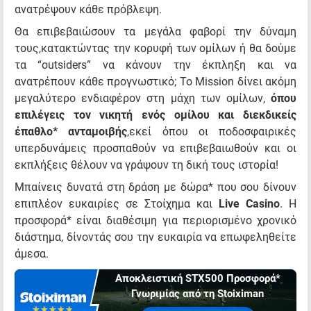
ανατρέψουν κάθε πρόβλεψη.
Θα επιβεβαιώσουν τα μεγάλα φαβορί την δύναμη
τους,κατακτώντας την κορυφή των ομίλων ή θα δούμε
τα “outsiders” να κάνουν την έκπληξη και να
ανατρέπουν κάθε προγνωστικό; Το Mission δίνει ακόμη
μεγαλύτερο ενδιαφέρον στη μάχη των ομίλων,
όπου
επιλέγεις τον νικητή ενός ομίλου και διεκδικείς
έπαθλο* ανταμοιβής
,εκεί όπου οι ποδοσφαιρικές
υπερδυνάμεις προσπαθούν να επιβεβαιωθούν και οι
εκπλήξεις θέλουν να γράψουν τη δική τους ιστορία!
Μπαίνεις δυνατά στη δράση με δώρα* που σου δίνουν
επιπλέον ευκαιρίες σε Στοίχημα και
Live Casino
. Η
προσφορά* είναι διαθέσιμη για περιορισμένο χρονικό
διάστημα, δίνοντάς σου την ευκαιρία να επωφεληθείτε
άμεσα.
Αποκλειστική STX500 Προσφορά*
Γνωριμίας από τη Stoiximan
☆☆☆☆☆
★★★★★