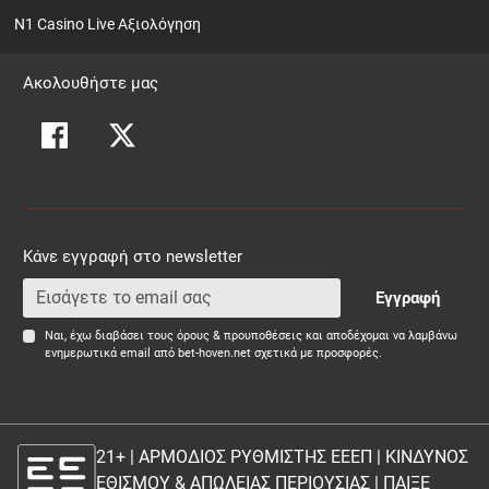
N1 Casino Live Αξιολόγηση
Ακολουθήστε μας
Κάνε εγγραφή στο newsletter
Εγγραφή
Ναι, έχω διαβάσει τους όρους & προυποθέσεις και αποδέχομαι να λαμβάνω
ενημερωτικά email από bet-hoven.net σχετικά με προσφορές.
21+ | ΑΡΜΟΔΙΟΣ ΡΥΘΜΙΣΤΗΣ ΕΕΕΠ | ΚΙΝΔΥΝΟΣ
ΕΘΙΣΜΟΥ & ΑΠΩΛΕΙΑΣ ΠΕΡΙΟΥΣΙΑΣ |
ΠΑΙΞΕ