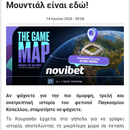
Μουντιάλ είναι εδώ!
14 Ιουνίου 2026 - 09:04
Αν ψάχνετε για την πιο όμορφη, τρελή και
ανατρεπτική ιστορία του φετινού Παγκοσμίου
Κύπελλου, σταματήστε να ψάχνετε.
Το Κουρασάο έρχεται στα γήπεδα για να γράψει
ιστορία, αποτελώντας τη μικρότερη χώρα σε έκταση