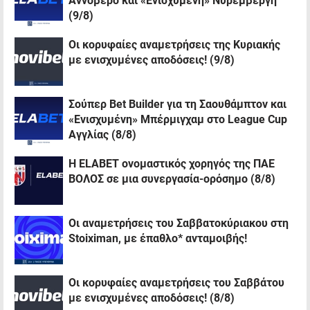
Αννόβερο και «Ενισχυμένη» Νυρεμβέργη
(9/8)
Oι κορυφαίες αναμετρήσεις της Κυριακής
με ενισχυμένες αποδόσεις! (9/8)
Σούπερ Bet Builder για τη Σαουθάμπτον και
«Ενισχυμένη» Μπέρμιγχαμ στο League Cup
Αγγλίας (8/8)
Η ELABET ονομαστικός χορηγός της ΠΑΕ
ΒΟΛΟΣ σε μια συνεργασία-ορόσημο (8/8)
Οι αναμετρήσεις του Σαββατοκύριακου στη
Stoiximan, με έπαθλο* ανταμοιβής!
Oι κορυφαίες αναμετρήσεις του Σαββάτου
με ενισχυμένες αποδόσεις! (8/8)