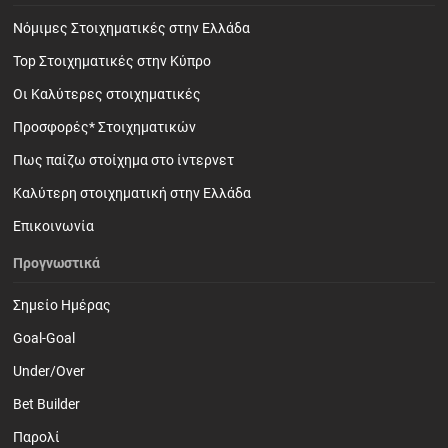
Νόμιμες Στοιχηματικές στην Ελλάδα
Top Στοιχηματικές στην Κύπρο
Οι Καλύτερες στοιχηματικές
Προσφορές* Στοιχηματικών
Πως παίζω στοίχημα στο ίντερνετ
Καλύτερη στοιχηματική στην Ελλάδα
Επικοινωνία
Προγνωστικά
Σημείο Ημέρας
Goal-Goal
Under/Over
Bet Builder
Παρολί