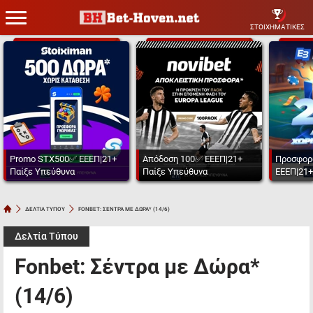
ΣΤΟΙΧΗΜΑΤΙΚΕΣ
Promo STX500✅ ΕΕΕΠ|21+
Απόδοση 100✅ ΕΕΕΠ|21+
Προσφορ
Παίξε Υπεύθυνα
Παίξε Υπεύθυνα
ΕΕΕΠ|21+
ΔΕΛΤΙΑ ΤΥΠΟΥ
FONBET: ΣΕΝΤΡΑ ΜΕ ΔΩΡΑ* (14/6)
Δελτία Τύπου
Fonbet: Σέντρα με Δώρα*
(14/6)