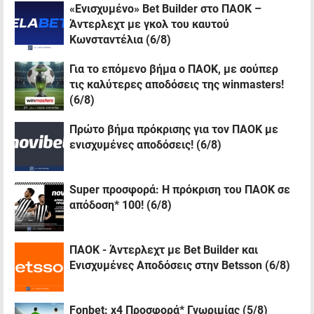
«Ενισχυμένο» Bet Builder στο ΠΑΟΚ –
Άντερλεχτ με γκολ του καυτού
Κωνσταντέλια (6/8)
Για το επόμενο βήμα ο ΠΑΟΚ, με σούπερ
τις καλύτερες αποδόσεις της winmasters!
(6/8)
Πρώτο βήμα πρόκρισης για τον ΠΑΟΚ με
ενισχυμένες αποδόσεις! (6/8)
Super προσφορά: Η πρόκριση του ΠΑΟΚ σε
απόδοση* 100! (6/8)
ΠΑΟΚ - Άντερλεχτ με Bet Builder και
Ενισχυμένες Αποδόσεις στην Betsson (6/8)
Fonbet: x4 Προσφορά* Γνωριμίας (5/8)