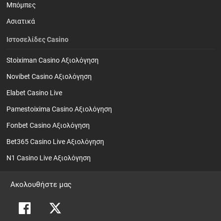
Mπόμπες
Ασιατικά
Ιστοσελίδες Casino
Stoiximan Casino Αξιολόγηση
Novibet Casino Αξιολόγηση
Elabet Casino Live
Pamestoixima Casino Αξιολόγηση
Fonbet Casino Αξιολόγηση
Bet365 Casino Live Αξιολόγηση
N1 Casino Live Αξιολόγηση
Ακολουθήστε μας