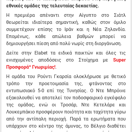
εθνικές ομάδες της τελευταίας δεκαετίας.
Η πρεμιέρα απέναντι στην Αίγυπτο στο Σιάτλ
θεωρείται ιδιαίτερα σημαντική, καθώς στον όμιλο
συμμετέχουν επίσης το Ιράν και η Νέα Ζηλανδία.
Επομένως, κάθε απώλεια βαθμών μπορεί να
δημιουργήσει πίεση από πολύ νωρίς στη διοργάνωση.
Δείτε στην Elabet τα ειδικά παικτών και όλες τις
ενισχυμένες αποδόσεις στο Στοίχημα με
Super
Προσφορά* Γνωριμίας!
.
Η ομάδα του Ρούντι Γκαρσία ολοκλήρωσε με θετικό
τρόπο την προετοιμασία της, φτάνοντας στο
εντυπωσιακό 5-0 επί της Τυνησίας. Ο Ντε Μπρόινε
εξακολουθεί να αποτελεί τον ποδοσφαιρικό εγκέφαλο
της ομάδας, ενώ οι Τροσάρ, Ντε Κετελάρε και
Λουκεμπάκιο προσφέρουν ποιότητα και ταχύτητα γύρω
από την αντίπαλη περιοχή. Παρά τα ερωτήματα που
υπάρχουν στο κέντρο της άμυνας, το Βέλγιο διαθέτει