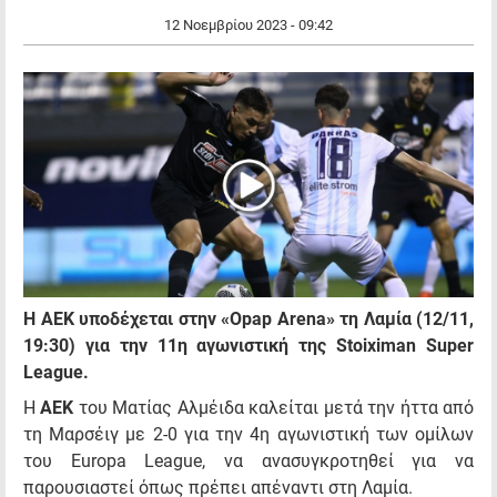
12 Νοεμβρίου 2023 - 09:42
Η ΑΕΚ υποδέχεται στην «Opap Arena» τη Λαμία (12/11,
19:30) για την 11η αγωνιστική της Stoiximan Super
League.
Η
ΑΕΚ
του Ματίας Αλμέιδα καλείται μετά την ήττα από
τη Μαρσέιγ με 2-0 για την 4η αγωνιστική των ομίλων
του Europa League, να ανασυγκροτηθεί για να
παρουσιαστεί όπως πρέπει απέναντι στη Λαμία.