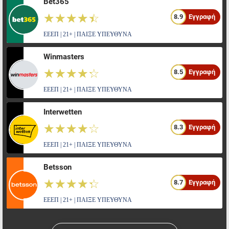
Bet365
☆☆☆☆☆
★★★★★
8.9
Εγγραφή
ΕΕΕΠ | 21+ | ΠΑΙΞΕ ΥΠΕΥΘΥΝΑ
Winmasters
☆☆☆☆☆
★★★★★
8.5
Εγγραφή
ΕΕΕΠ | 21+ | ΠΑΙΞΕ ΥΠΕΥΘΥΝΑ
Interwetten
☆☆☆☆☆
★★★★★
8.3
Εγγραφή
ΕΕΕΠ | 21+ | ΠΑΙΞΕ ΥΠΕΥΘΥΝΑ
Betsson
☆☆☆☆☆
★★★★★
8.7
Εγγραφή
ΕΕΕΠ | 21+ | ΠΑΙΞΕ ΥΠΕΥΘΥΝΑ