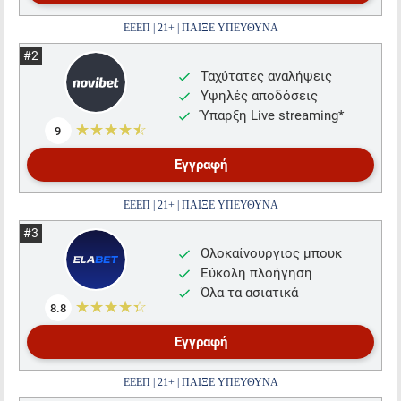
ΕΕΕΠ | 21+ | ΠΑΙΞΕ ΥΠΕΥΘΥΝΑ
Ταχύτατες αναλήψεις
Υψηλές αποδόσεις
Ύπαρξη Live streaming*
☆☆☆☆☆
★★★★★
9
Εγγραφή
ΕΕΕΠ | 21+ | ΠΑΙΞΕ ΥΠΕΥΘΥΝΑ
Ολοκαίνουργιος μπουκ
Εύκολη πλοήγηση
Όλα τα ασιατικά
☆☆☆☆☆
★★★★★
8.8
Εγγραφή
ΕΕΕΠ | 21+ | ΠΑΙΞΕ ΥΠΕΥΘΥΝΑ