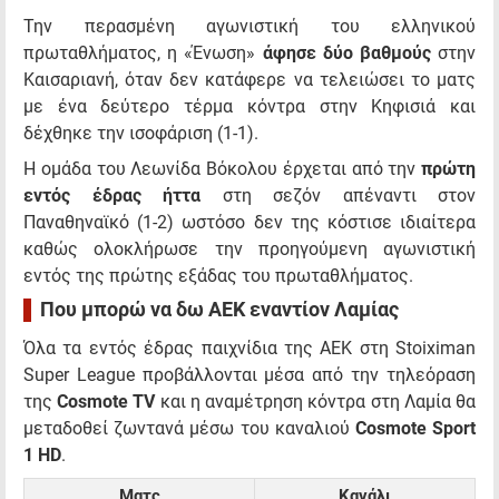
Την περασμένη αγωνιστική του ελληνικού
πρωταθλήματος, η «Ένωση»
άφησε δύο βαθμούς
στην
Καισαριανή, όταν δεν κατάφερε να τελειώσει το ματς
με ένα δεύτερο τέρμα κόντρα στην Κηφισιά και
δέχθηκε την ισοφάριση (1-1).
Η ομάδα του Λεωνίδα Βόκολου έρχεται από την
πρώτη
εντός έδρας ήττα
στη σεζόν απέναντι στον
Παναθηναϊκό (1-2) ωστόσο δεν της κόστισε ιδιαίτερα
καθώς ολοκλήρωσε την προηγούμενη αγωνιστική
εντός της πρώτης εξάδας του πρωταθλήματος.
Που μπορώ να δω ΑΕΚ εναντίον Λαμίας
Όλα τα εντός έδρας παιχνίδια της ΑΕΚ στη Stoiximan
Super League προβάλλονται μέσα από την τηλεόραση
της
Cosmote TV
και η αναμέτρηση κόντρα στη Λαμία θα
μεταδοθεί ζωντανά μέσω του καναλιού
Cosmote Sport
1 HD
.
Ματς
Κανάλι