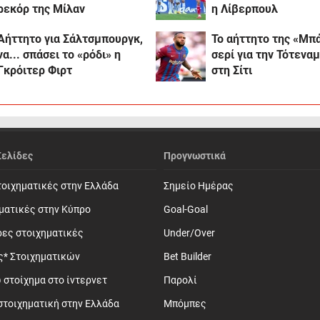
ρεκόρ της Μίλαν
η Λίβερπουλ
Αήττητο για Σάλτσμπουργκ,
Το αήττητο της «Μπ
να... σπάσει το «ρόδι» η
σερί για την Τότενα
Γκρόιτερ Φιρτ
στη Σίτι
Σελίδες
Προγνωστικά
τοιχηματικές στην Ελλάδα
Σημείο Ημέρας
ματικές στην Κύπρο
Goal-Goal
ρες στοιχηματικές
Under/Over
* Στοιχηματικών
Bet Builder
στοίχημα στο ίντερνετ
Παρολί
στοιχηματική στην Ελλάδα
Mπόμπες