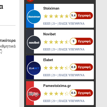
α
Stoiximan
☆☆☆☆☆
★★★★★
9.4
Εγγραφή
ΕΕΕΠ | 21+ | ΠΑΙΞΕ ΥΠΕΥΘΥΝΑ
Novibet
τικότερα
☆☆☆☆☆
★★★★★
9
Εγγραφή
ριθμητικά
ΕΕΕΠ | 21+ | ΠΑΙΞΕ ΥΠΕΥΘΥΝΑ
👇
Elabet
☆☆☆☆☆
★★★★★
8.8
Εγγραφή
ΕΕΕΠ | 21+ | ΠΑΙΞΕ ΥΠΕΥΘΥΝΑ
Pamestoixima.gr
☆☆☆☆☆
★★★★★
8.6
Εγγραφή
ΕΕΕΠ | 21+ | ΠΑΙΞΕ ΥΠΕΥΘΥΝΑ