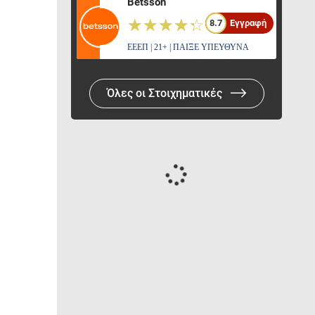
Betsson
☆☆☆☆☆
★★★★★
8.7
Εγγραφή
ΕΕΕΠ | 21+ | ΠΑΙΞΕ ΥΠΕΥΘΥΝΑ
Όλες οι Στοιχηματικές