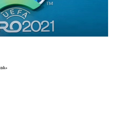
γκολ»