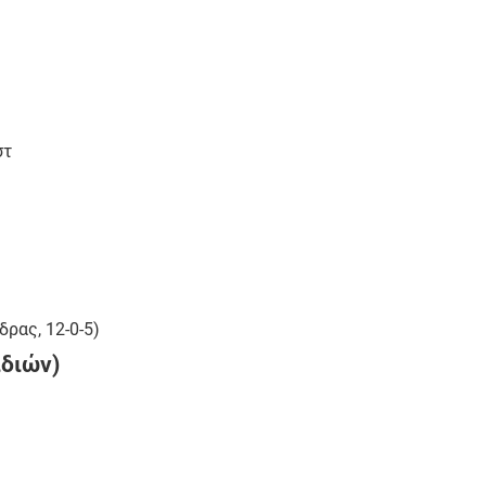
στ
ρας, 12-0-5)
ιδιών)