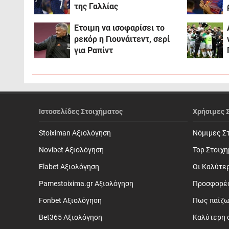
της Γαλλίας
Έτοιμη να ισοφαρίσει το
ρεκόρ η Γιουνάιτεντ, σερί
για Ραπίντ
Ιστοσελίδες Στοιχήματος
Χρήσιμες 
Stoiximan Αξιολόγηση
Νόμιμες Σ
Novibet Αξιολόγηση
Top Στοιχη
Elabet Αξιολόγηση
Οι Καλύτε
Pamestoixima.gr Αξιολόγηση
Προσφορές
Fonbet Αξιολόγηση
Πως παίζω 
Bet365 Αξιολόγηση
Καλύτερη 