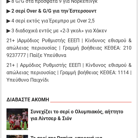
▶
8 G/G στα πρόσφατα 9 για Νόρκεπινγκ
▶ 2 σερί Over & G/G για την Έστερσουντ
▶
4 σερί εκτός για Έρεμπρο με Over 2,5
▶
3 διαδοχικά εντός με «2-3 γκολ» για Χάκεν
21+ |Αρμόδιος Ρυθμιστής ΕΕΕΠ | Κίνδυνος εθισμού &
απώλειας περιουσίας | Γραμμή βοήθειας ΚΕΘΕΑ: 210
9237777 | Παίξε Υπεύθυνα
21+ | Αρμόδιος Ρυθμιστής ΕΕΕΠ | Κίνδυνος εθισμού &
απώλειας περιουσίας | Γραμμή βοήθειας ΚΕΘΕΑ: 1114 |
Υπεύθυνο Παιχνίδι
ΔΙΑΒΑΣΤΕ ΑΚΟΜΗ
Συνεχίζει το σερί ο Ολυμπιακός, αήττητο
για Λίντσερ & Σιόν