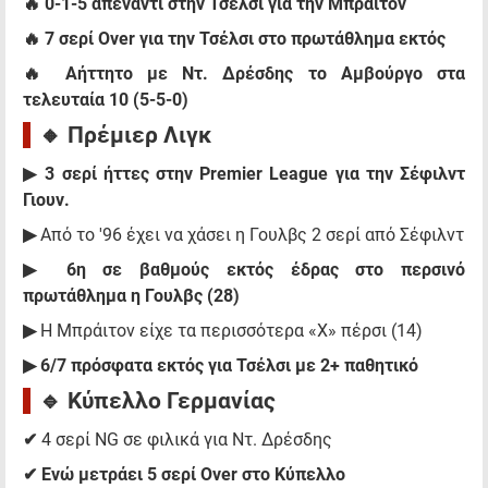
🔥 0-1-5 απέναντι στην Τσέλσι για την Μπράιτον
🔥 7 σερί Over για την Τσέλσι στο πρωτάθλημα εκτός
🔥 Αήττητο με Ντ. Δρέσδης το Αμβούργο στα
τελευταία 10 (5-5-0)
🔸 Πρέμιερ Λιγκ
▶ 3 σερί ήττες στην Premier League για την Σέφιλντ
Γιουν.
▶
Από το '96 έχει να χάσει η Γουλβς 2 σερί από Σέφιλντ
▶ 6η σε βαθμούς εκτός έδρας στο περσινό
πρωτάθλημα η Γουλβς (28)
▶
Η Μπράιτον είχε τα περισσότερα «Χ» πέρσι (14)
▶ 6/7 πρόσφατα εκτός για Τσέλσι με 2+ παθητικό
🔹 Κύπελλο Γερμανίας
✔
4 σερί NG σε φιλικά για Ντ. Δρέσδης
✔ Ενώ μετράει 5 σερί Over στο Κύπελλο