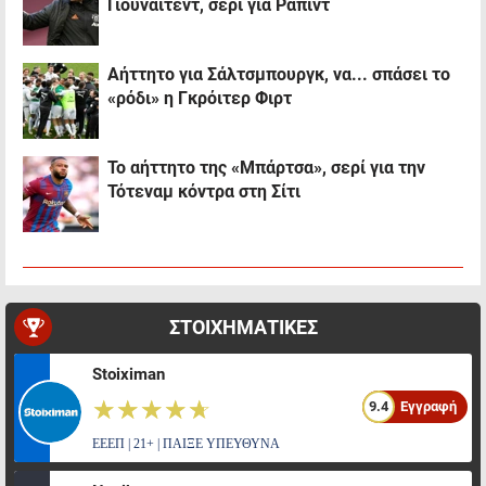
Γιουνάιτεντ, σερί για Ραπίντ
Αήττητο για Σάλτσμπουργκ, να... σπάσει το
«ρόδι» η Γκρόιτερ Φιρτ
Το αήττητο της «Μπάρτσα», σερί για την
Τότεναμ κόντρα στη Σίτι
ΣΤΟΙΧΗΜΑΤΙΚΕΣ
Stoiximan
☆☆☆☆☆
★★★★★
9.4
Εγγραφή
ΕΕΕΠ | 21+ | ΠΑΙΞΕ ΥΠΕΥΘΥΝΑ