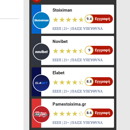
Stoiximan
☆☆☆☆☆
★★★★★
9.4
Εγγραφή
ΕΕΕΠ | 21+ | ΠΑΙΞΕ ΥΠΕΥΘΥΝΑ
Novibet
☆☆☆☆☆
★★★★★
9
Εγγραφή
ΕΕΕΠ | 21+ | ΠΑΙΞΕ ΥΠΕΥΘΥΝΑ
Elabet
☆☆☆☆☆
★★★★★
8.8
Εγγραφή
ΕΕΕΠ | 21+ | ΠΑΙΞΕ ΥΠΕΥΘΥΝΑ
Pamestoixima.gr
☆☆☆☆☆
★★★★★
8.6
Εγγραφή
ΕΕΕΠ | 21+ | ΠΑΙΞΕ ΥΠΕΥΘΥΝΑ