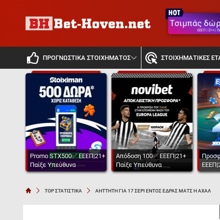
Τσιμπάς δώρα
ΕΕΕΠ | 21+ |
ΠΡΟΓΝΩΣΤΙΚΑ ΣΤΟΙΧΗΜΑΤΟΣ
ΣΤΟΙΧΗΜΑΤΙΚΕΣ ΕΤΑ
Promo STX500✅ ΕΕΕΠ|21+
Απόδοση 100✅ ΕΕΕΠ|21+
Προσφ
Παίξε Υπεύθυνα
Παίξε Υπεύθυνα
ΕΕΕΠ|
TOP ΣΤΑΤΙΣΤΙΚΑ
ΑΗΤΤΗΤΗ ΓΙΑ 17 ΣΕΡΙ ΕΝΤΟΣ ΕΔΡΑΣ ΜΑΤΣ Η ΑΧΑΛ