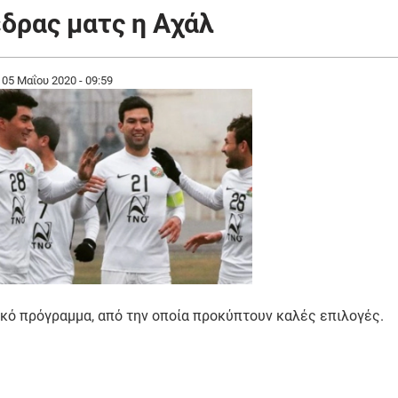
έδρας ματς η Αχάλ
05 Μαΐου 2020 - 09:59
κό πρόγραμμα, από την οποία προκύπτουν καλές επιλογές.