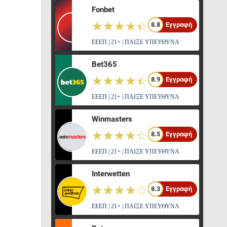
Fonbet
☆☆☆☆☆
★★★★★
8.8
Εγγραφή
ΕΕΕΠ | 21+ | ΠΑΙΞΕ ΥΠΕΥΘΥΝΑ
Bet365
☆☆☆☆☆
★★★★★
8.9
Εγγραφή
ΕΕΕΠ | 21+ | ΠΑΙΞΕ ΥΠΕΥΘΥΝΑ
Winmasters
☆☆☆☆☆
★★★★★
8.5
Εγγραφή
ΕΕΕΠ | 21+ | ΠΑΙΞΕ ΥΠΕΥΘΥΝΑ
Interwetten
☆☆☆☆☆
★★★★★
8.3
Εγγραφή
ΕΕΕΠ | 21+ | ΠΑΙΞΕ ΥΠΕΥΘΥΝΑ