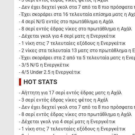
- Δεν έχει δεχτεί γκολ στα 7 από τα 8 πιο πρόσφατα 
- Έχει σκοράρει στα 16 τελευταία επίσημα ματς η Αχ
- 4 σερί N/G εντός στο πρωτάθλημα η Αχάλ
- 8 σερί εντός έδρας νίκες στο πρωτάθλημα η Αχάλ
- Δέχεται γκολ για 4 σερί ματς η Ενεργκέτικ
- 1 νίκη στις 7 τελευταίες εξόδους η Ενεργκέτικ
- 2 νίκες στα τελευταία 13 ματς στο πρωτάθλημα η 
- Έχει σκοράρει στα 2 από τα 5 τελευταία ματς η Εν
- 3/5 N/G η Ενεργκέτικ
- 4/5 Under 2.5 η Ενεργκέτικ
ΗΟΤ STATS
- Αήττητη για 17 σερί εντός έδρας ματς η Αχάλ
- 3 σερί εντός έδρας νίκες φέτος η Αχάλ
- Δεν έχει δεχτεί γκολ στα 7 από τα 8 πιο πρόσφατα 
- 8 σερί εντός έδρας νίκες στο πρωτάθλημα η Αχάλ
- Δέχεται γκολ για 4 σερί ματς η Ενεργκέτικ
- 1 νίκη στις 7 τελευταίες εξόδους η Ενεργκέτικ