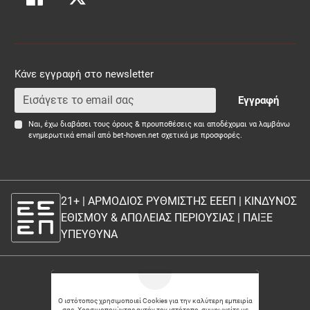
Κάνε εγγραφή στο newsletter
Εγγραφή
Ναι, έχω διαβάσει τους όρους & προυποθέσεις και αποδέχομαι να λαμβάνω
ενημερωτικά email από bet-hoven.net σχετικά με προσφορές.
21+ | ΑΡΜΟΔΙΟΣ ΡΥΘΜΙΣΤΗΣ ΕΕΕΠ | ΚΙΝΔΥΝΟΣ
ΕΘΙΣΜΟΥ & ΑΠΩΛΕΙΑΣ ΠΕΡΙΟΥΣΙΑΣ |
ΠΑΙΞΕ
ΥΠΕΥΘΥΝΑ
21+
Ο ιστότοπος χρησιμοποιεί Cookies για την καλύτερη εμπειρία
σας. Χρησιμοποιώντας αυτόν τον ιστότοπο, συμφωνείτε με