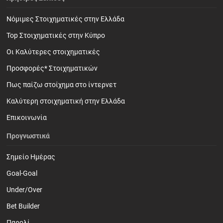
Νόμιμες Στοιχηματικές στην Ελλάδα
Top Στοιχηματικές στην Κύπρο
Οι Καλύτερες στοιχηματικές
Προσφορές* Στοιχηματικών
Πως παίζω στοίχημα στο ίντερνετ
Καλύτερη στοιχηματική στην Ελλάδα
Επικοινωνία
Προγνωστικά
Σημείο Ημέρας
Goal-Goal
Under/Over
Bet Builder
Παρολί