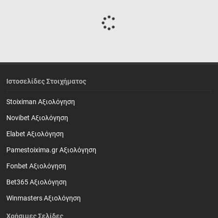
Ιστοσελίδες Στοιχήματος
Stoiximan Αξιολόγηση
Novibet Αξιολόγηση
Elabet Αξιολόγηση
Pamestoixima.gr Αξιολόγηση
Fonbet Αξιολόγηση
Bet365 Αξιολόγηση
Winmasters Αξιολόγηση
Χρήσιμες Σελίδες