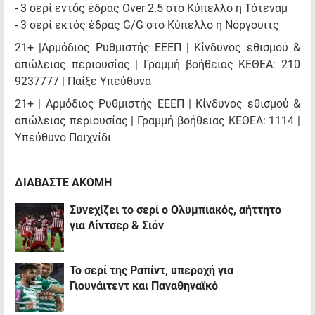
- 3 σερί εντός έδρας Over 2.5 στο Κύπελλο η Τότεναμ
- 3 σερί εκτός έδρας G/G στο Κύπελλο η Νόργουιτς
21+ |Αρμόδιος Ρυθμιστής ΕΕΕΠ | Κίνδυνος εθισμού &
απώλειας περιουσίας | Γραμμή βοήθειας ΚΕΘΕΑ: 210
9237777 | Παίξε Υπεύθυνα
21+ | Αρμόδιος Ρυθμιστής ΕΕΕΠ | Κίνδυνος εθισμού &
απώλειας περιουσίας | Γραμμή βοήθειας ΚΕΘΕΑ: 1114 |
Υπεύθυνο Παιχνίδι
ΔΙΑΒΑΣΤΕ ΑΚΟΜΗ
Συνεχίζει το σερί ο Ολυμπιακός, αήττητο
για Λίντσερ & Σιόν
Το σερί της Ραπίντ, υπεροχή για
Γιουνάιτεντ και Παναθηναϊκό