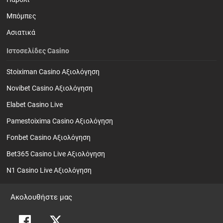
Mπόμπες
Ασιατικά
Ιστοσελίδες Casino
Stoiximan Casino Αξιολόγηση
Novibet Casino Αξιολόγηση
Elabet Casino Live
Pamestoixima Casino Αξιολόγηση
Fonbet Casino Αξιολόγηση
Bet365 Casino Live Αξιολόγηση
N1 Casino Live Αξιολόγηση
Ακολουθήστε μας