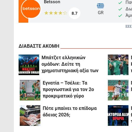
Betsson
Παγ
Δωρ
GR
☆☆☆☆☆
★★★★★
8.7
Άμε
ΕΕΕ
ΔΙΑΒΑΣΤΕ ΑΚΟΜΗ
Μπάτζετ ελληνικών
ομάδων: Δείτε τη
χρηματιστηριακή αξία των
ρόστερ των ελληνικών
Εγνατία – Τσέλιε: Τα
συλλόγων!
προγνωστικά για τον 2ο
προκριματικό γύρο
Πότε μπαίνει το επίδομα
άδειας 2026;