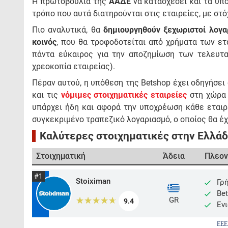
Η πρωτοβουλία της
ΑΑΔΕ
να κατασχέσει και τα υπ
τρόπο που αυτά διατηρούνται στις εταιρείες, με στ
Πιο αναλυτικά, θα
δημιουργηθούν ξεχωριστοί λογαρ
κοινός
, που θα τροφοδοτείται από χρήματα των ετ
πάντα εύκαιρος για την αποζημίωση των τελευτα
χρεοκοπία εταιρείας).
Πέραν αυτού, η υπόθεση της Betshop έχει οδηγήσε
και τις
νόμιμες στοιχηματικές εταιρείες
στη χώρα 
υπάρχει ήδη και αφορά την υποχρέωση κάθε εταιρε
συγκεκριμένο τραπεζικό λογαριασμό, ο οποίος θα έ
Καλύτερες στοιχηματικές στην Ελλά
Στοιχηματική
Άδεια
Πλεον
Stoiximan
Γρή
Bet
GR
☆☆☆☆☆
★★★★★
9.4
Ενι
ΕΕΕ