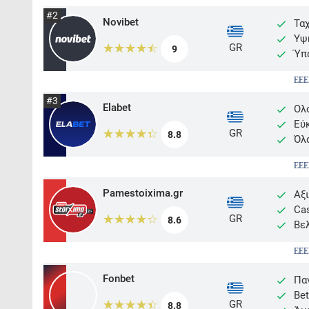
Novibet
Ταχ
Υψη
GR
☆☆☆☆☆
★★★★★
9
Ύπα
ΕΕΕ
Elabet
Ολο
Εύ
GR
☆☆☆☆☆
★★★★★
8.8
Όλα
ΕΕΕ
Pamestoixima.gr
Αξι
Cas
GR
☆☆☆☆☆
★★★★★
8.6
Βελ
ΕΕΕ
Fonbet
Παγ
Bet
GR
☆☆☆☆☆
★★★★★
8.8