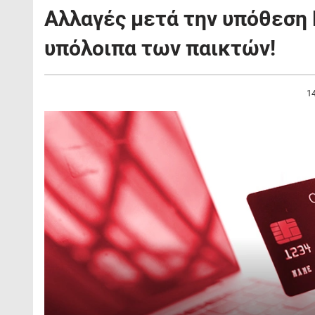
Αλλαγές μετά την υπόθεση B
υπόλοιπα των παικτών!
14