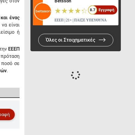
αγές στον
Betsson
☆☆☆☆☆
★★★★★
8.7
Εγγραφή
και ένας
ΕΕΕΠ | 21+ | ΠΑΙΞΕ ΥΠΕΥΘΥΝΑ
 να είναι
είσιμο ή
Όλες οι Στοιχηματικές
 την
ΕΕΕΠ
 πρόταση
 ποσό σε
τών
.
ραφή