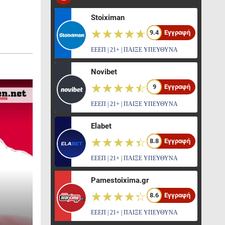
Stoiximan
☆☆☆☆☆
★★★★★
9.4
Εγγραφή
ΕΕΕΠ | 21+ | ΠΑΙΞΕ ΥΠΕΥΘΥΝΑ
Novibet
☆☆☆☆☆
★★★★★
9
Εγγραφή
ΕΕΕΠ | 21+ | ΠΑΙΞΕ ΥΠΕΥΘΥΝΑ
Elabet
☆☆☆☆☆
★★★★★
8.8
Εγγραφή
ΕΕΕΠ | 21+ | ΠΑΙΞΕ ΥΠΕΥΘΥΝΑ
Pamestoixima.gr
☆☆☆☆☆
★★★★★
8.6
Εγγραφή
ΕΕΕΠ | 21+ | ΠΑΙΞΕ ΥΠΕΥΘΥΝΑ