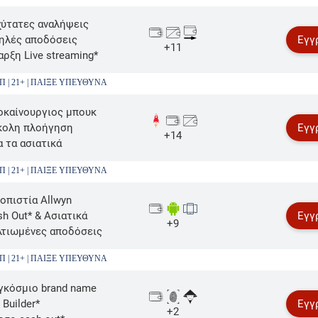
ύτατες αναλήψεις
λές αποδόσεις
Εγγ
+11
ρξη Live streaming*
Π | 21+ | ΠΑΙΞΕ ΥΠΕΥΘΥΝΑ
καίνουργιος μπουκ
κολη πλοήγηση
Εγγ
+14
 τα ασιατικά
Π | 21+ | ΠΑΙΞΕ ΥΠΕΥΘΥΝΑ
οπιστία Allwyn
h Out* & Ασιατικά
Εγγ
+9
τιωμένες αποδόσεις
Π | 21+ | ΠΑΙΞΕ ΥΠΕΥΘΥΝΑ
κόσμιο brand name
 Builder*
Εγγ
+2