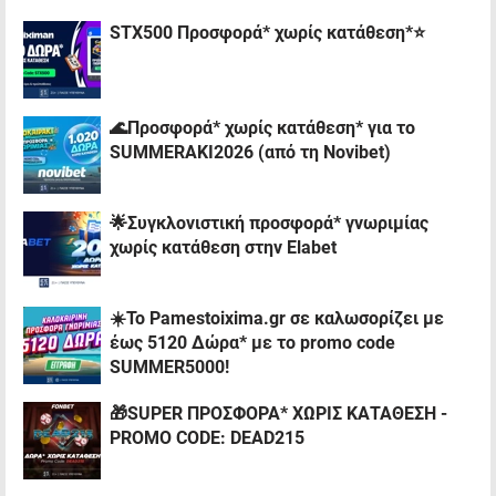
STX500 Προσφορά* χωρίς κατάθεση*⭐
🌊Προσφορά* χωρίς κατάθεση* για το
SUMMERAKI2026 (από τη Novibet)
🌟Συγκλονιστική προσφορά* γνωριμίας
χωρίς κατάθεση στην Elabet
☀️To Pamestoixima.gr σε καλωσορίζει με
έως 5120 Δώρα* με το promo code
SUMMER5000!
🎁SUPER ΠΡΟΣΦΟΡΑ* ΧΩΡΙΣ ΚΑΤΑΘΕΣΗ -
PROMO CODE: DEAD215