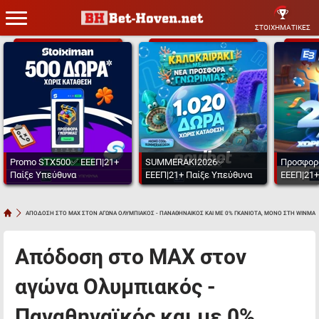
ΣΤΟΙΧΗΜΑΤΙΚΕΣ
Promo STX500✅ ΕΕΕΠ|21+
SUMMERAKI2026✅
Προσφορ
Παίξε Υπεύθυνα
ΕΕΕΠ|21+ Παίξε Υπεύθυνα
ΕΕΕΠ|21+
ΑΠΟΔΟΣΗ ΣΤΟ ΜAX ΣΤΟΝ ΑΓΩΝΑ ΟΛΥΜΠΙΑΚΟΣ - ΠΑΝΑΘΗΝΑΙΚΟΣ ΚΑΙ ΜΕ 0% ΓΚΑΝΙΟΤΑ, ΜΟΝΟ ΣΤΗ WINMASTE
Απόδοση στο ΜAX στον
αγώνα Ολυμπιακός -
Παναθηναϊκός και με 0%