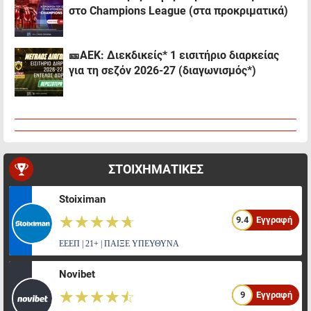
στο Champions League (στα προκριματικά)
🎫ΑΕΚ: Διεκδικείς* 1 εισιτήριο διαρκείας
για τη σεζόν 2026-27 (διαγωνισμός*)
ΣΤΟΙΧΗΜΑΤΙΚΕΣ
Stoiximan
☆☆☆☆☆
★★★★★
9.4
Εγγραφή
ΕΕΕΠ | 21+ | ΠΑΙΞΕ ΥΠΕΥΘΥΝΑ
Novibet
☆☆☆☆☆
★★★★★
9
Εγγραφή