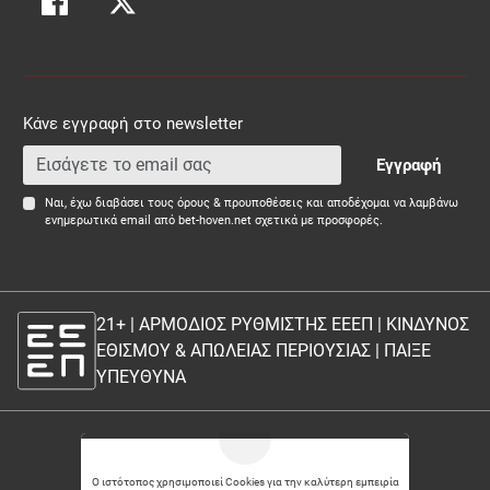
Κάνε εγγραφή στο newsletter
Εγγραφή
Ναι, έχω διαβάσει τους όρους & προυποθέσεις και αποδέχομαι να λαμβάνω
ενημερωτικά email από bet-hoven.net σχετικά με προσφορές.
21+ | ΑΡΜΟΔΙΟΣ ΡΥΘΜΙΣΤΗΣ ΕΕΕΠ | ΚΙΝΔΥΝΟΣ
ΕΘΙΣΜΟΥ & ΑΠΩΛΕΙΑΣ ΠΕΡΙΟΥΣΙΑΣ |
ΠΑΙΞΕ
ΥΠΕΥΘΥΝΑ
21+
Ο ιστότοπος χρησιμοποιεί Cookies για την καλύτερη εμπειρία