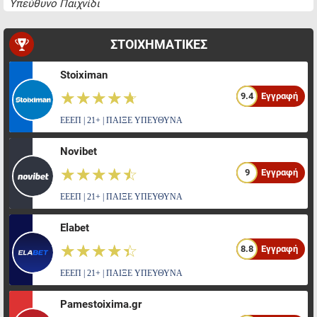
Υπεύθυνο Παιχνίδι
ΣΤΟΙΧΗΜΑΤΙΚΕΣ
Stoiximan
☆☆☆☆☆
★★★★★
9.4
Εγγραφή
ΕΕΕΠ | 21+ | ΠΑΙΞΕ ΥΠΕΥΘΥΝΑ
Novibet
☆☆☆☆☆
★★★★★
9
Εγγραφή
ΕΕΕΠ | 21+ | ΠΑΙΞΕ ΥΠΕΥΘΥΝΑ
Elabet
☆☆☆☆☆
★★★★★
8.8
Εγγραφή
ΕΕΕΠ | 21+ | ΠΑΙΞΕ ΥΠΕΥΘΥΝΑ
Pamestoixima.gr