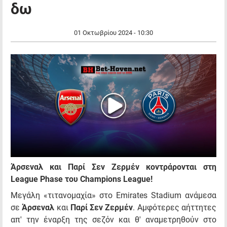
δω
01 Οκτωβρίου 2024 - 10:30
Άρσεναλ και Παρί Σεν Ζερμέν κοντράρονται στη
League Phase του Champions League!
Μεγάλη «τιτανομαχία» στο Emirates Stadium ανάμεσα
σε
Άρσεναλ
και
Παρί Σεν Ζερμέν
. Αμφότερες αήττητες
απ' την έναρξη της σεζόν και θ' αναμετρηθούν στο