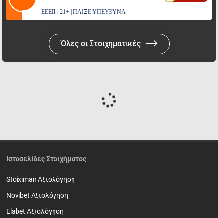
ΕΕΕΠ | 21+ | ΠΑΙΞΕ ΥΠΕΥΘΥΝΑ
Όλες οι Στοιχηματικές
Ιστοσελίδες Στοιχήματος
Stoiximan Αξιολόγηση
Novibet Αξιολόγηση
Elabet Αξιολόγηση