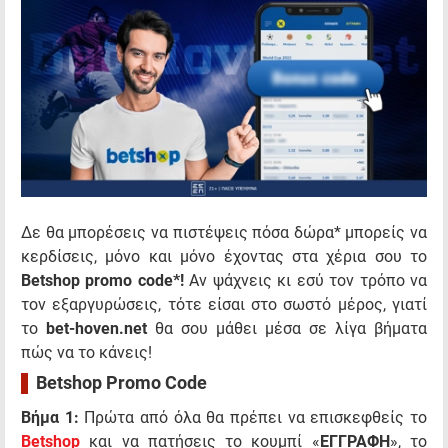
Δε θα μπορέσεις να πιστέψεις πόσα δώρα* μπορείς να
κερδίσεις, μόνο και μόνο έχοντας στα χέρια σου το
Betshop promo code*!
Αν ψάχνεις κι εσύ τον τρόπο να
τον εξαργυρώσεις, τότε είσαι στο σωστό μέρος, γιατί
το
bet-hoven.net
θα σου μάθει μέσα σε λίγα βήματα
πώς να το κάνεις!
Betshop Promo Code
Βήμα 1:
Πρώτα από όλα θα πρέπει να επισκεφθείς το
Betshop
και να πατήσεις το κουμπί «
ΕΓΓΡΑΦΗ
», το