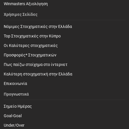
Winmasters Αξιολόγηση
Χρήσιμες Σελίδες
Νόμιμες Στοιχηματικές στην Ελλάδα
Top Στοιχηματικές στην Κύπρο
Οι Καλύτερες στοιχηματικές
Προσφορές* Στοιχηματικών
Πως παίζω στοίχημα στο ίντερνετ
Καλύτερη στοιχηματική στην Ελλάδα
Επικοινωνία
Προγνωστικά
Σημείο Ημέρας
Goal-Goal
Under/Over