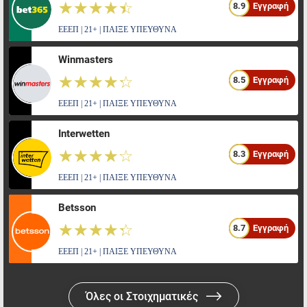
☆☆☆☆☆
★★★★★
8.9
Εγγραφή
ΕΕΕΠ | 21+ | ΠΑΙΞΕ ΥΠΕΥΘΥΝΑ
Winmasters
☆☆☆☆☆
★★★★★
8.5
Εγγραφή
ΕΕΕΠ | 21+ | ΠΑΙΞΕ ΥΠΕΥΘΥΝΑ
Interwetten
☆☆☆☆☆
★★★★★
8.3
Εγγραφή
ΕΕΕΠ | 21+ | ΠΑΙΞΕ ΥΠΕΥΘΥΝΑ
Betsson
☆☆☆☆☆
★★★★★
8.7
Εγγραφή
ΕΕΕΠ | 21+ | ΠΑΙΞΕ ΥΠΕΥΘΥΝΑ
Όλες οι Στοιχηματικές