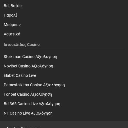
Bet Builder
Παρολί
Mπόμπες
Ασιατικά
Ιστοσελίδες Casino
Stoiximan Casino Αξιολόγηση
Novibet Casino Αξιολόγηση
Elabet Casino Live
Pamestoixima Casino Αξιολόγηση
Fonbet Casino Αξιολόγηση
Bet365 Casino Live Αξιολόγηση
N1 Casino Live Αξιολόγηση