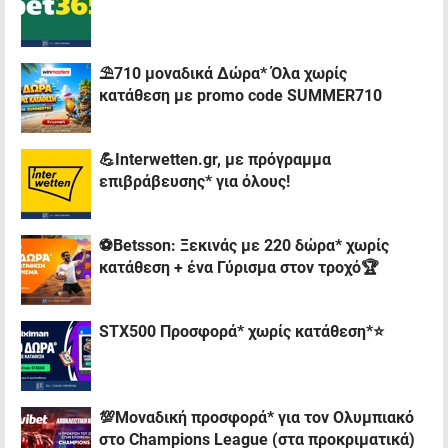
⛱️710 μοναδικά Δώρα* Όλα χωρίς
κατάθεση με promo code SUMMER710
💪Interwetten.gr, με πρόγραμμα
επιβράβευσης* για όλους!
⚽Betsson: Ξεκινάς με 220 δώρα* χωρίς
κατάθεση + ένα Γύρισμα στον τροχό🏆
STX500 Προσφορά* χωρίς κατάθεση*⭐
💯Μοναδική προσφορά* για τoν Ολυμπιακό
στο Champions League (στα προκριματικά)