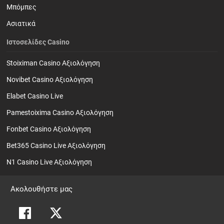
Mπόμπες
Ασιατικά
Ιστοσελίδες Casino
Stoiximan Casino Αξιολόγηση
Novibet Casino Αξιολόγηση
Elabet Casino Live
Pamestoixima Casino Αξιολόγηση
Fonbet Casino Αξιολόγηση
Bet365 Casino Live Αξιολόγηση
N1 Casino Live Αξιολόγηση
Ακολουθήστε μας