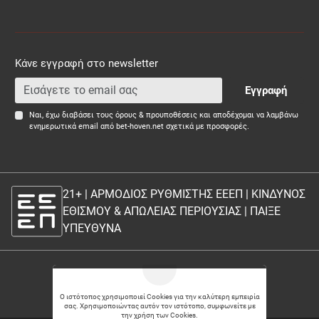
Κάνε εγγραφή στο newsletter
Εγγραφή
Ναι, έχω διαβάσει τους όρους & προυποθέσεις και αποδέχομαι να λαμβάνω
ενημερωτικά email από bet-hoven.net σχετικά με προσφορές.
21+ | ΑΡΜΟΔΙΟΣ ΡΥΘΜΙΣΤΗΣ ΕΕΕΠ | ΚΙΝΔΥΝΟΣ
ΕΘΙΣΜΟΥ & ΑΠΩΛΕΙΑΣ ΠΕΡΙΟΥΣΙΑΣ |
ΠΑΙΞΕ
ΥΠΕΥΘΥΝΑ
21+
Ο ιστότοπος χρησιμοποιεί Cookies για την καλύτερη εμπειρία
σας. Χρησιμοποιώντας αυτόν τον ιστότοπο, συμφωνείτε με
την χρήση των Cookies.