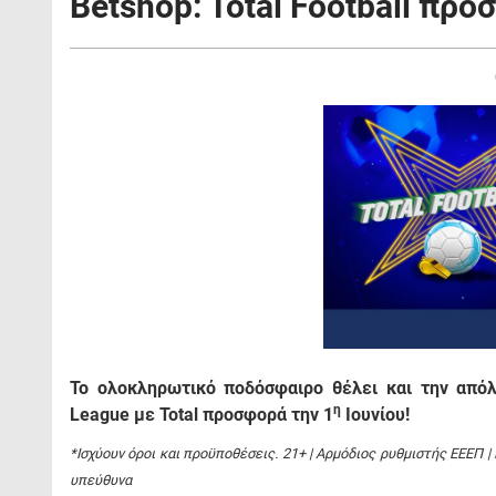
Betshop: Total Football πρ
Το ολοκληρωτικό ποδόσφαιρο θέλει και την απόλ
η
League με Total προσφορά την 1
Ιουνίου!
*Ισχύουν όροι και προϋποθέσεις. 21+ | Αρμόδιος ρυθμιστής ΕΕΕΠ |
υπεύθυνα