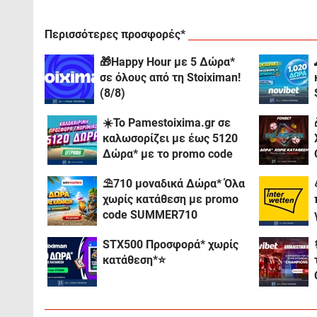
Περισσότερες προσφορές*
🎁Happy Hour με 5 Δώρα*
σε όλους από τη Stoiximan!
(8/8)
☀️To Pamestoixima.gr σε
καλωσορίζει με έως 5120
Δώρα* με το promo code
SUMMER5000!
⛱️710 μοναδικά Δώρα* Όλα
χωρίς κατάθεση με promo
code SUMMER710
STX500 Προσφορά* χωρίς
κατάθεση*⭐