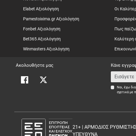
Elabet Αξιολόγηση
Οι Καλύτε
Pamestoixima.gr Αξιολόγηση
Προσφορές
Fonbet Αξιολόγηση
Πως παίζω 
Bet365 Αξιολόγηση
Καλύτερη 
Winmasters Αξιολόγηση
Επικοινων
Ακολουθήστε μας
Κάνε εγγραφ
Ναι, έχω δι
σχετικά με 
21+ | ΑΡΜΟΔΙΟΣ ΡΥΘΜΙΣΤΗΣ
ΥΠΕΥΘΥΝΑ