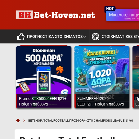
Μπαίνεις, παίρ
ΕΕΕΠ | 21+ |
ΠΡΟΓΝΩΣΤΙΚΑ ΣΤΟΙΧΗΜΑΤΟΣ
ΣΤΟΙΧΗΜΑΤΙΚΕΣ ΕΤΑ
Promo STX500✅ ΕΕΕΠ|21+
SUMMERAKI2026✅
Π
Παίξε Υπεύθυνα
ΕΕΕΠ|21+ Παίξε Υπεύθυνα
Ε
BETSHOP: TOTAL FOOTBALL ΠΡΟΣΦΟΡΑ* ΣΤΟ CHAMPIONS LEAGUE! (1/6)