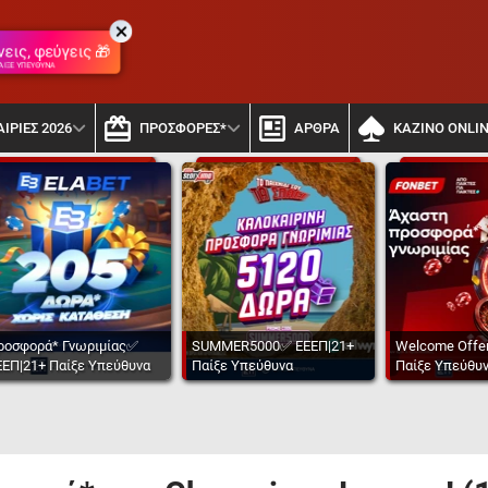
νεις, φεύγεις 🎁
 ΠΑΙΞΕ ΥΠΕΥΘΥΝΑ
ΙΡΙΕΣ 2026
ΠΡΟΣΦΟΡΕΣ*
ΑΡΘΡΑ
ΚΑΖΙΝΟ ONLI
ροσφορά* Γνωριμίας✅
SUMMER5000✅ ΕΕΕΠ|21+
Welcome Offe
ΕΕΠ|21+ Παίξε Υπεύθυνα
Παίξε Υπεύθυνα
Παίξε Υπεύθυ