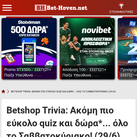
ΣΤΟΙΧΗΜΑΤΙΚΕΣ
Promo STX500✅ ΕΕΕΠ|21+
Απόδοση 100✅ ΕΕΕΠ|21+
Προσφορ
Παίξε Υπεύθυνα
Παίξε Υπεύθυνα
ΕΕΕΠ|21+
BETSHOP TRIVIA: ΑΚΟΜΗ ΠΙΟ ΕΥΚΟΛΟ QUIZ ΚΑΙ ΔΩΡΑ*... ΟΛΟ ΤΟ ΣΑΒΒΑΤΟΚΥΡΙΑΚΟ! (29/6)
Betshop Trivia: Ακόμη πιο
εύκολο quiz και δώρα*... όλο
το Σαββατοκύριακο! (29/6)