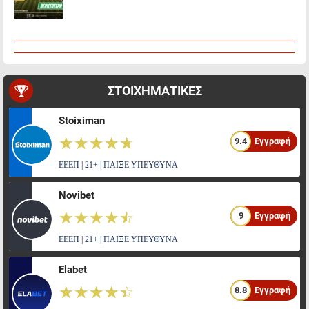
ΣΤΟΙΧΗΜΑΤΙΚΕΣ
Stoiximan
☆☆☆☆☆
★★★★★
9.4
Εγγραφή
ΕΕΕΠ | 21+ | ΠΑΙΞΕ ΥΠΕΥΘΥΝΑ
Novibet
☆☆☆☆☆
★★★★★
9
Εγγραφή
ΕΕΕΠ | 21+ | ΠΑΙΞΕ ΥΠΕΥΘΥΝΑ
Elabet
☆☆☆☆☆
★★★★★
8.8
Εγγραφή