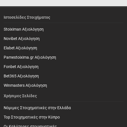
Ιστοσελίδες Στοιχήματος
Stoiximan Αξιολόγηση
Novibet Αξιολόγηση
Elabet Αξιολόγηση
Pamestoixima.gr Αξιολόγηση
Fonbet Αξιολόγηση
Bet365 Αξιολόγηση
Winmasters Αξιολόγηση
Χρήσιμες Σελίδες
Νόμιμες Στοιχηματικές στην Ελλάδα
Top Στοιχηματικές στην Κύπρο
Οι Καλύτερες στοιχηματικές