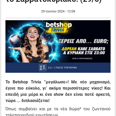
29 Ιουνίου 2024 - 12:08
Το Betshop Trivia “μεγάλωσε»! Με νέο μηχανισμό,
έγινε πιο εύκολο, γι’ ακόμα περισσότερες νίκες! Και
επειδή μια μέρα κι ένα show δεν είναι ποτέ αρκετά,
τώρα ... διπλασιάζεται!
Όπως συμβαίνει και με τα νέα δώρα* του ζωντανού
τηλεπαιχνιδιού ερωτήσεων.