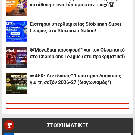
κατάθεση + ένα Γύρισμα στον τροχό🏆
Εισιτήριο υπερδιαρκείας Stoiximan Super
League, στο Stoiximan Nation!
💯Μοναδική προσφορά* για τoν Ολυμπιακό
στο Champions League (στα προκριματικά)
🎫ΑΕΚ: Διεκδικείς* 1 εισιτήριο διαρκείας
για τη σεζόν 2026-27 (διαγωνισμός*)
ΣΤΟΙΧΗΜΑΤΙΚΕΣ