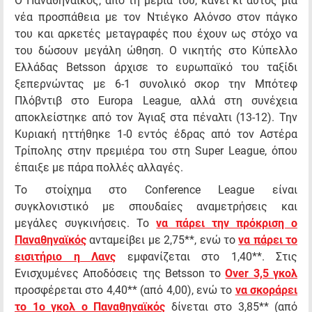
Ο Παναθηναϊκός, από τη μεριά του, κάνει κι αυτός μια
νέα προσπάθεια με τον Ντιέγκο Αλόνσο στον πάγκο
του και αρκετές μεταγραφές που έχουν ως στόχο να
του δώσουν μεγάλη ώθηση. Ο νικητής στο Κύπελλο
Ελλάδας Betsson άρχισε το ευρωπαϊκό του ταξίδι
ξεπερνώντας με 6-1 συνολικό σκορ την Μπότεφ
Πλόβντιβ στο Europa League, αλλά στη συνέχεια
αποκλείστηκε από τον Άγιαξ στα πέναλτι (13-12). Την
Κυριακή ηττήθηκε 1-0 εντός έδρας από τον Αστέρα
Τρίπολης στην πρεμιέρα του στη Super League, όπου
έπαιξε με πάρα πολλές αλλαγές.
Το στοίχημα στο Conference League είναι
συγκλονιστικό με σπουδαίες αναμετρήσεις και
μεγάλες συγκινήσεις. Το
να πάρει την πρόκριση ο
Παναθηναϊκός
ανταμείβει με 2,75**, ενώ το
να πάρει το
εισιτήριο η Λανς
εμφανίζεται στο 1,40**. Στις
Ενισχυμένες Αποδόσεις της Betsson το
Over 3,5 γκολ
προσφέρεται στο 4,40** (από 4,00), ενώ το
να σκοράρει
το 1ο γκολ ο Παναθηναϊκός
δίνεται στο 3,85** (από