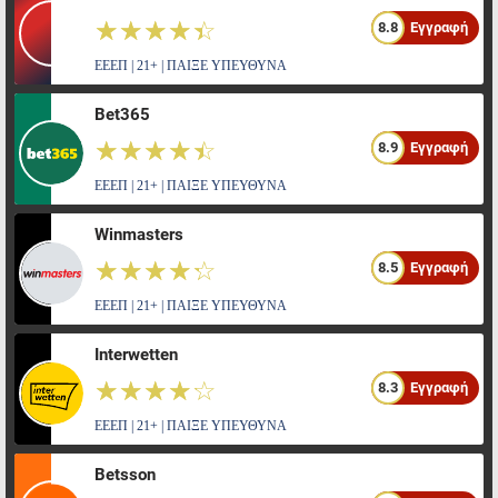
☆☆☆☆☆
★★★★★
8.8
Εγγραφή
ΕΕΕΠ | 21+ | ΠΑΙΞΕ ΥΠΕΥΘΥΝΑ
Bet365
☆☆☆☆☆
★★★★★
8.9
Εγγραφή
ΕΕΕΠ | 21+ | ΠΑΙΞΕ ΥΠΕΥΘΥΝΑ
Winmasters
☆☆☆☆☆
★★★★★
8.5
Εγγραφή
ΕΕΕΠ | 21+ | ΠΑΙΞΕ ΥΠΕΥΘΥΝΑ
Interwetten
☆☆☆☆☆
★★★★★
8.3
Εγγραφή
ΕΕΕΠ | 21+ | ΠΑΙΞΕ ΥΠΕΥΘΥΝΑ
Betsson