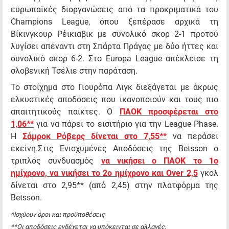
ευρωπαϊκές διοργανώσεις από τα προκριματικά του
Champions League, όπου ξεπέρασε αρχικά τη
Βίκινγκουρ Ρέικιαβικ με συνολικό σκορ 2-1 προτού
λυγίσει απέναντι στη Σπάρτα Πράγας με δύο ήττες και
συνολικό σκορ 6-2. Στο Europa League απέκλεισε τη
σλοβενική Τσέλιε στην παράταση.
Το στοίχημα στο Γιουρόπα Λιγκ διεξάγεται με άκρως
ελκυστικές αποδόσεις που ικανοποιούν και τους πιο
απαιτητικούς παίκτες. Ο
ΠΑΟΚ προσφέρεται στο
1,06**
για να πάρει το εισιτήριο για την League Phase.
Η
Σάμροκ Ρόβερς δίνεται στο 7,55**
να περάσει
εκείνη.Στις Ενισχυμένες Αποδόσεις της Betsson ο
τριπλός συνδυασμός
να νικήσει ο ΠΑΟΚ το 1ο
ημίχρονο, να νικήσει το 2ο ημίχρονο και Over 2,5
γκολ
δίνεται στο 2,95** (από 2,45) στην πλατφόρμα της
Betsson.
*Ισχύουν όροι και προϋποθέσεις
**Οι αποδόσεις ενδέχεται να υπόκεινται σε αλλαγές.