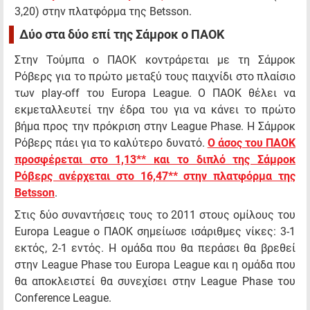
3,20) στην πλατφόρμα της Betsson.
Δύο στα δύο επί της Σάμροκ ο ΠΑΟΚ
Στην Τούμπα ο ΠΑΟΚ κοντράρεται με τη Σάμροκ
Ρόβερς για το πρώτο μεταξύ τους παιχνίδι στο πλαίσιο
των play-off του Europa League. Ο ΠΑΟΚ θέλει να
εκμεταλλευτεί την έδρα του για να κάνει το πρώτο
βήμα προς την πρόκριση στην League Phase. Η Σάμροκ
Ρόβερς πάει για το καλύτερο δυνατό.
Ο άσος του ΠΑΟΚ
προσφέρεται στο 1,13** και το διπλό της Σάμροκ
Ρόβερς ανέρχεται στο 16,47** στην πλατφόρμα της
Betsson
.
Στις δύο συναντήσεις τους το 2011 στους ομίλους του
Europa League ο ΠΑΟΚ σημείωσε ισάριθμες νίκες: 3-1
εκτός, 2-1 εντός. Η ομάδα που θα περάσει θα βρεθεί
στην League Phase του Europa League και η ομάδα που
θα αποκλειστεί θα συνεχίσει στην League Phase του
Conference League.