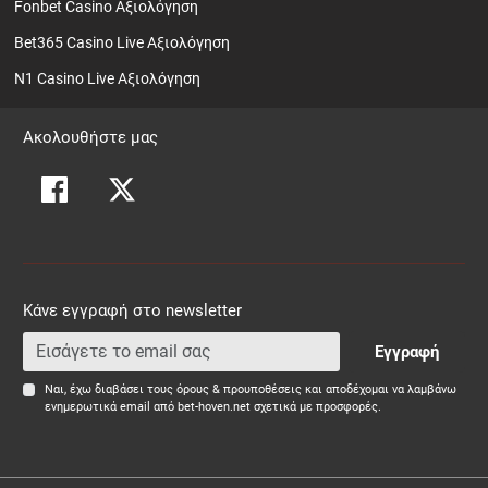
Fonbet Casino Αξιολόγηση
Bet365 Casino Live Αξιολόγηση
N1 Casino Live Αξιολόγηση
Ακολουθήστε μας
Κάνε εγγραφή στο newsletter
Εγγραφή
Ναι, έχω διαβάσει τους όρους & προυποθέσεις και αποδέχομαι να λαμβάνω
ενημερωτικά email από bet-hoven.net σχετικά με προσφορές.