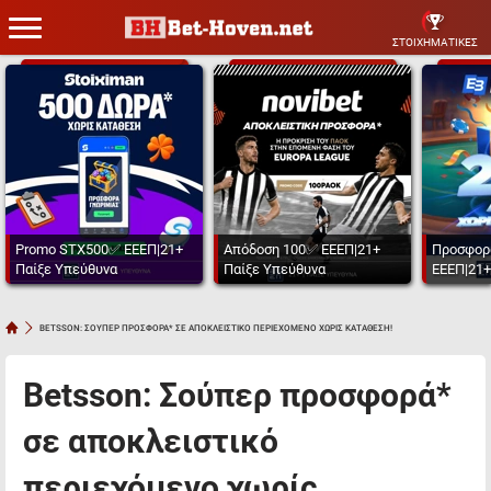
ΣΤΟΙΧΗΜΑΤΙΚΕΣ
Promo STX500✅ ΕΕΕΠ|21+
Απόδοση 100✅ ΕΕΕΠ|21+
Προσφορ
Παίξε Υπεύθυνα
Παίξε Υπεύθυνα
ΕΕΕΠ|21+
BETSSON: ΣΟΥΠΕΡ ΠΡΟΣΦΟΡΑ* ΣΕ ΑΠΟΚΛΕΙΣΤΙΚΟ ΠΕΡΙΕΧΟΜΕΝΟ ΧΩΡΙΣ ΚΑΤΑΘΕΣΗ!
Betsson: Σούπερ προσφορά*
σε αποκλειστικό
περιεχόμενο χωρίς