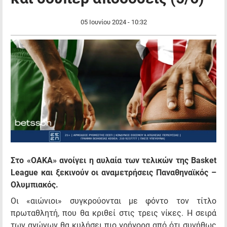
05 Ιουνίου 2024 - 10:32
Στο «ΟΑΚΑ» ανοίγει η αυλαία των τελικών της Basket
League και ξεκινούν οι αναμετρήσεις Παναθηναϊκός –
Ολυμπιακός.
Οι «αιώνιοι» συγκρούονται με φόντο τον τίτλο
πρωταθλητή, που θα κριθεί στις τρεις νίκες. Η σειρά
των αγώνων θα κυλήσει πιο γρήγορα από ότι συνήθως