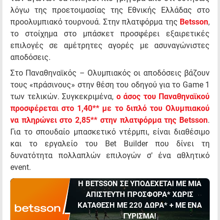
λόγω της προετοιμασίας της Εθνικής Ελλάδας στο
προολυμπιακό τουρνουά. Στην πλατφόρμα της
Betsson
,
το στοίχημα στο μπάσκετ προσφέρει εξαιρετικές
επιλογές σε αμέτρητες αγορές με ασυναγώνιστες
αποδόσεις.
Στο Παναθηναϊκός – Ολυμπιακός οι αποδόσεις βάζουν
τους «πράσινους» στην θέση του οδηγού για το Game 1
των τελικών. Συγκεκριμένα,
ο άσος του Παναθηναϊκού
προσφέρεται στο 1,40** με το διπλό του Ολυμπιακού
να πληρώνει στο 2,85** στην πλατφόρμα της Betsson
.
Για το σπουδαίο μπασκετικό ντέρμπι, είναι διαθέσιμο
και το εργαλείο του Bet Builder που δίνει τη
δυνατότητα πολλαπλών επιλογών σ' ένα αθλητικό
event.
Η BETSSON ΣΕ ΥΠΟΔΕΧΕΤΑΙ ΜΕ ΜΙΑ
ΑΠΙΣΤΕΥΤΗ ΠΡΟΣΦΟΡΑ* ΧΩΡΙΣ
ΚΑΤΑΘΕΣΗ ΜΕ 220 ΔΩΡΑ* + ΜΕ ΕΝΑ
ΓΥΡΙΣΜΑ!