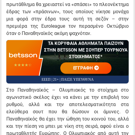
πρωτάθλημα θα χρειαστεί να «σπάσει» το πλεονέκτημα
έδρας των «πράσινων», τους οποίους νίκησε μονάχα
μια φορά στην έδρα τους αυτή τη σεζόν – στην
πρεμιέρα της Euroleague τον περασμένο Οκτώβριο
όταν ο Παναθηναϊκός ακόμη ψαχνόταν.
ΤΑ ΚΟΡΥΦΑΙΑ ΑΘΛΗΜΑΤΑ ΠΑΙΖΟΥΝ
ΣΤΗΝ BETSSON ΜΕ ΣΟΥΠΕΡ ΤΟΥΡΝΟΥΑ
ΣΤΟΙΧΗΜΑΤΟΣ*
☆☆☆☆☆
★★★★★
ΕΓΓΡΑΦΗ
ΕΕΕΠ | 21+ | ΠΑΙΞΕ ΥΠΕΥΘΥΝΑ
Στο Παναθηναϊκός – Ολυμπιακός το στοίχημα στο
αγωνιστικό σκέλος έχει να κάνει με την επιβολή του
ρυθμού, αλλά και την αποτελεσματικότητα στα
ελεύθερα σουτ που θα δώσουν οι άμυνες. Ο
Παναθηναϊκός θα έχει την ώθηση του κοινού του, αλλά
και την πίεση να μπει με νίκη στη σειρά, αφού είναι ο
πρωταθλητής Ευρώπης. Ο Ολυμπιακός από αυτή την