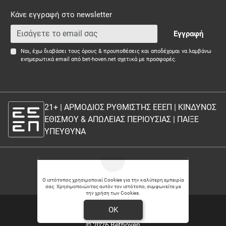
Κάνε εγγραφή στο newsletter
Εγγραφή
Ναι, έχω διαβάσει τους όρους & προυποθέσεις και αποδέχομαι να λαμβάνω
ενημερωτικά email από bet-hoven.net σχετικά με προσφορές.
21+ | ΑΡΜΟΔΙΟΣ ΡΥΘΜΙΣΤΗΣ ΕΕΕΠ | ΚΙΝΔΥΝΟΣ
ΕΘΙΣΜΟΥ & ΑΠΩΛΕΙΑΣ ΠΕΡΙΟΥΣΙΑΣ |
ΠΑΙΞΕ
ΥΠΕΥΘΥΝΑ
21+
Ο ιστότοπος χρησιμοποιεί Cookies για την καλύτερη εμπειρία
σας. Χρησιμοποιώντας αυτόν τον ιστότοπο, συμφωνείτε με
την χρήση των Cookies.
Θέσεις εργασίας
OK
© 2026 Bethoven