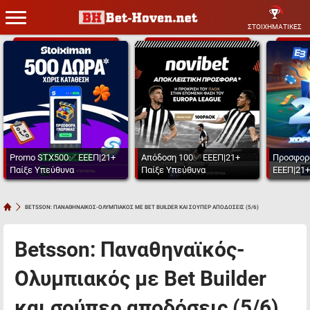
ΣΤΟΙΧΗΜΑΤΙΚΕΣ
Promo STX500✅ ΕΕΕΠ|21+
Απόδοση 100✅ ΕΕΕΠ|21+
Προσφορ
Παίξε Υπεύθυνα
Παίξε Υπεύθυνα
ΕΕΕΠ|21+
BETSSON: ΠΑΝΑΘΗΝΑΙΚΟΣ-ΟΛΥΜΠΙΑΚΟΣ ΜΕ BET BUILDER ΚΑΙ ΣΟΥΠΕΡ ΑΠΟΔΟΣΕΙΣ (5/6)
Betsson: Παναθηναϊκός-
Ολυμπιακός με Bet Builder
και σούπερ αποδόσεις (5/6)