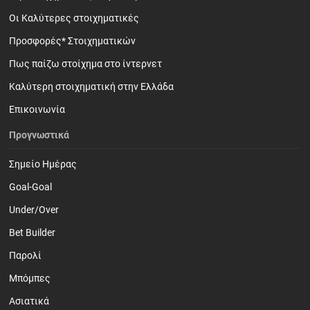
Οι Καλύτερες στοιχηματικές
Προσφορές* Στοιχηματικών
Πως παίζω στοίχημα στο ίντερνετ
Καλύτερη στοιχηματική στην Ελλάδα
Επικοινωνία
Προγνωστικά
Σημείο Ημέρας
Goal-Goal
Under/Over
Bet Builder
Παρολί
Mπόμπες
Ασιατικά