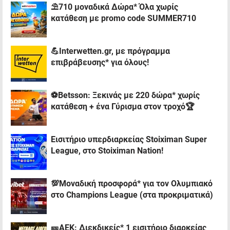
⛱️710 μοναδικά Δώρα* Όλα χωρίς
κατάθεση με promo code SUMMER710
💪Interwetten.gr, με πρόγραμμα
επιβράβευσης* για όλους!
⚽Betsson: Ξεκινάς με 220 δώρα* χωρίς
κατάθεση + ένα Γύρισμα στον τροχό🏆
Εισιτήριο υπερδιαρκείας Stoiximan Super
League, στο Stoiximan Nation!
💯Μοναδική προσφορά* για τoν Ολυμπιακό
στο Champions League (στα προκριματικά)
🎫ΑΕΚ: Διεκδικείς* 1 εισιτήριο διαρκείας