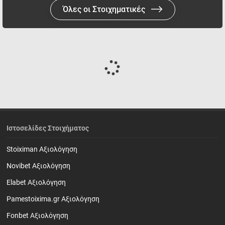
Όλες οι Στοιχηματικές
Ιστοσελίδες Στοιχήματος
Stoiximan Αξιολόγηση
Novibet Αξιολόγηση
Elabet Αξιολόγηση
Pamestoixima.gr Αξιολόγηση
Fonbet Αξιολόγηση