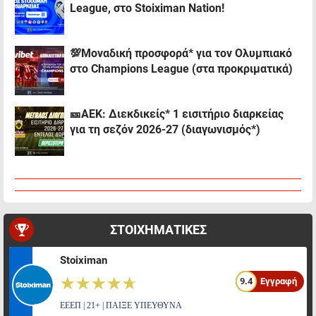
League, στο Stoiximan Nation!
💯Μοναδική προσφορά* για τoν Ολυμπιακό
στο Champions League (στα προκριματικά)
🎫ΑΕΚ: Διεκδικείς* 1 εισιτήριο διαρκείας
για τη σεζόν 2026-27 (διαγωνισμός*)
ΣΤΟΙΧΗΜΑΤΙΚΕΣ
Stoiximan
☆☆☆☆☆
★★★★★
9.4
Εγγραφή
ΕΕΕΠ | 21+ | ΠΑΙΞΕ ΥΠΕΥΘΥΝΑ