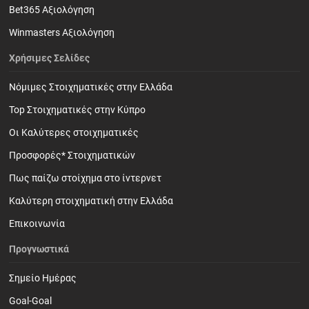
Bet365 Αξιολόγηση
Winmasters Αξιολόγηση
Χρήσιμες Σελίδες
Νόμιμες Στοιχηματικές στην Ελλάδα
Top Στοιχηματικές στην Κύπρο
Οι Καλύτερες στοιχηματικές
Προσφορές* Στοιχηματικών
Πως παίζω στοίχημα στο ίντερνετ
Καλύτερη στοιχηματική στην Ελλάδα
Επικοινωνία
Προγνωστικά
Σημείο Ημέρας
Goal-Goal