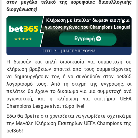
στον μεγάλο τελικό της κορυφαίας διασυλλογικής
διοργάνωσης!
Κλήρωση με έπαθλο* δωρεάν εισιτήρια
για τους αγώνες του Champions League!
Εγγραφή
☆☆☆☆☆
★★★★★
ΕΕΕΠ | 21+ | ΠΑΙΞΕ ΥΠΕΥΘΥΝΑ
Η δωρεάν και απλή διαδικασία για συμμετοχή σε
κλήρωση βραβείων απαιτεί από τους συμμετέχοντες
να δημιουργήσουν τον, ή να συνδεθούν στον bet365
λογαριασμό τους. Από τη στιγμή της εγγραφής, οι
πελάτες θα έχουν το δικαίωμα για μια συμμετοχή ανά
αγωνιστική, και η κλήρωση για εισιτήρια UEFA
Champions League είναι τώρα live!
Εδώ θα βρείτε ό,τι χρειάζεται να γνωρίζετε σχετικά με
την Μεγάλη Κλήρωση Εισιτηρίων UEFA Champions της
bet365!