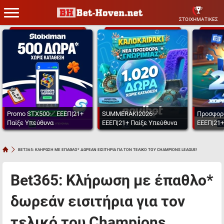
ΣΤΟΙΧΗΜΑΤΙΚΕΣ
Promo STX500✅ ΕΕΕΠ|21+
SUMMERAKI2026✅
Προσφορ
Παίξε Υπεύθυνα
ΕΕΕΠ|21+ Παίξε Υπεύθυνα
ΕΕΕΠ|21+
BET365: ΚΛΗΡΩΣΗ ΜΕ ΕΠΑΘΛΟ* ΔΩΡΕΑΝ ΕΙΣΙΤΗΡΙΑ ΓΙΑ ΤΟΝ ΤΕΛΙΚΟ ΤΟΥ CHAMPIONS LEAGUE!
Bet365: Κλήρωση με έπαθλο*
δωρεάν εισιτήρια για τον
τελικό του Champions