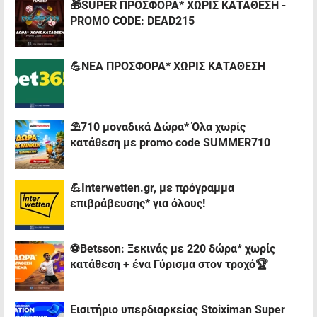
🎁SUPER ΠΡΟΣΦΟΡΑ* ΧΩΡΙΣ ΚΑΤΑΘΕΣΗ -
PROMO CODE: DEAD215
💪ΝΕΑ ΠΡΟΣΦΟΡΑ* ΧΩΡΙΣ ΚΑΤΑΘΕΣΗ
⛱️710 μοναδικά Δώρα* Όλα χωρίς
κατάθεση με promo code SUMMER710
💪Interwetten.gr, με πρόγραμμα
επιβράβευσης* για όλους!
⚽Betsson: Ξεκινάς με 220 δώρα* χωρίς
κατάθεση + ένα Γύρισμα στον τροχό🏆
Εισιτήριο υπερδιαρκείας Stoiximan Super