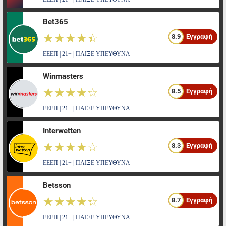
Bet365
☆☆☆☆☆
★★★★★
8.9
Εγγραφή
ΕΕΕΠ | 21+ | ΠΑΙΞΕ ΥΠΕΥΘΥΝΑ
Winmasters
☆☆☆☆☆
★★★★★
8.5
Εγγραφή
ΕΕΕΠ | 21+ | ΠΑΙΞΕ ΥΠΕΥΘΥΝΑ
Interwetten
☆☆☆☆☆
★★★★★
8.3
Εγγραφή
ΕΕΕΠ | 21+ | ΠΑΙΞΕ ΥΠΕΥΘΥΝΑ
Betsson
☆☆☆☆☆
★★★★★
8.7
Εγγραφή
ΕΕΕΠ | 21+ | ΠΑΙΞΕ ΥΠΕΥΘΥΝΑ