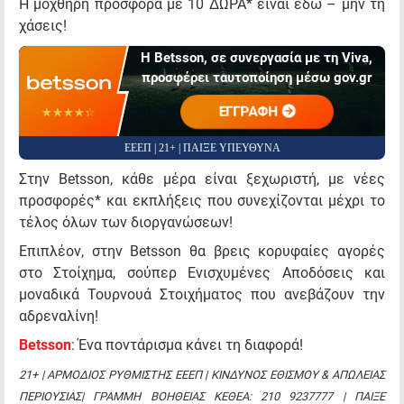
Η μοχθηρή προσφορά με 10 ΔΩΡΑ* είναι εδώ – μην τη
χάσεις!
Η Betsson, σε συνεργασία με τη Viva,
προσφέρει ταυτοποίηση μέσω gov.gr
ΕΓΓΡΑΦΗ
☆☆☆☆☆
★★★★★
ΕΕΕΠ | 21+ | ΠΑΙΞΕ ΥΠΕΥΘΥΝΑ
Στην Betsson, κάθε μέρα είναι ξεχωριστή, με νέες
προσφορές* και εκπλήξεις που συνεχίζονται μέχρι το
τέλος όλων των διοργανώσεων!
Επιπλέον, στην Betsson θα βρεις κορυφαίες αγορές
στο Στοίχημα, σούπερ Ενισχυμένες Αποδόσεις και
μοναδικά Τουρνουά Στοιχήματος που ανεβάζουν την
αδρεναλίνη!
Betsson
: Ένα ποντάρισμα κάνει τη διαφορά!
21+ | ΑΡΜΟΔΙΟΣ ΡΥΘΜΙΣΤΗΣ ΕΕΕΠ | ΚΙΝΔΥΝΟΣ ΕΘΙΣΜΟΥ & ΑΠΩΛΕΙΑΣ
ΠΕΡΙΟΥΣΙΑΣ| ΓΡΑΜΜΗ ΒΟΗΘΕΙΑΣ ΚΕΘΕΑ: 210 9237777 | ΠΑΙΞΕ