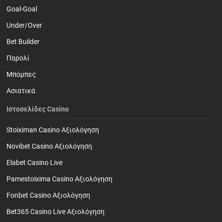
Goal-Goal
Under/Over
Bet Builder
Παρολί
Mπόμπες
Ασιατικά
Ιστοσελίδες Casino
Stoiximan Casino Αξιολόγηση
Novibet Casino Αξιολόγηση
Elabet Casino Live
Pamestoixima Casino Αξιολόγηση
Fonbet Casino Αξιολόγηση
Bet365 Casino Live Αξιολόγηση