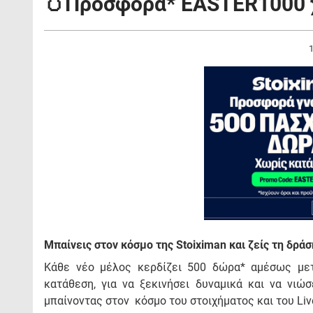
🥚Προσφορά* EASTER1000 χ
1
Μπαίνεις στον κόσμο της Stoiximan και ζείς τη δρά
Κάθε νέο μέλος κερδίζει 500 δώρα* αμέσως μετ
κατάθεση, για να ξεκινήσει δυναμικά και να νιώ
μπαίνοντας στον κόσμο του στοιχήματος και του Liv