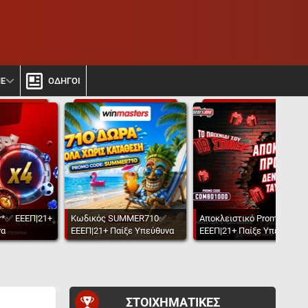
NE
ΟΔΗΓΟΙ
r*✅ ΕΕΕΠ|21+
Κωδικός SUMMER710✅
Αποκλειστικό Promo✅
να
ΕΕΕΠ|21+ Παίξε Υπεύθυνα
ΕΕΕΠ|21+ Παίξε Υπεύθυνα
ΣΤΟΙΧΗΜΑΤΙΚΕΣ