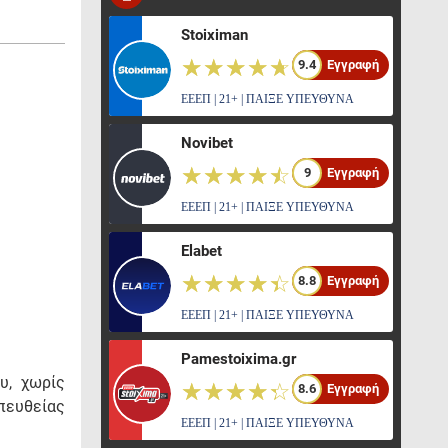
Stoiximan
☆☆☆☆☆
★★★★★
9.4
Εγγραφή
ΕΕΕΠ | 21+ | ΠΑΙΞΕ ΥΠΕΥΘΥΝΑ
Novibet
☆☆☆☆☆
★★★★★
9
Εγγραφή
ΕΕΕΠ | 21+ | ΠΑΙΞΕ ΥΠΕΥΘΥΝΑ
Elabet
☆☆☆☆☆
★★★★★
8.8
Εγγραφή
ΕΕΕΠ | 21+ | ΠΑΙΞΕ ΥΠΕΥΘΥΝΑ
Pamestoixima.gr
υ, χωρίς
☆☆☆☆☆
★★★★★
8.6
Εγγραφή
πευθείας
ΕΕΕΠ | 21+ | ΠΑΙΞΕ ΥΠΕΥΘΥΝΑ