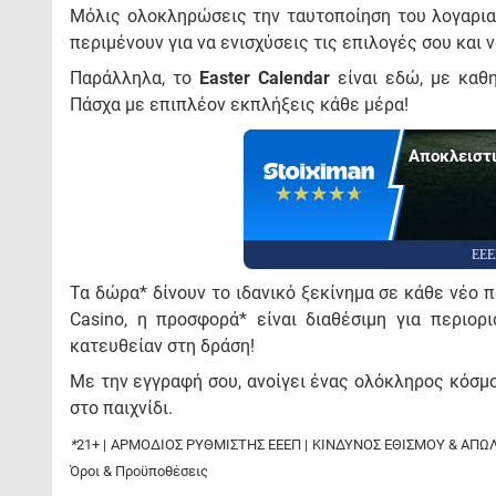
Μόλις ολοκληρώσεις την ταυτοποίηση του λογαρια
περιμένουν για να ενισχύσεις τις επιλογές σου και 
Παράλληλα, το
Easter Calendar
είναι εδώ, με καθ
Πάσχα με επιπλέον εκπλήξεις κάθε μέρα!
Αποκλειστι
☆☆☆☆☆
★★★★★
ΕΕΕ
Τα δώρα* δίνουν το ιδανικό ξεκίνημα σε κάθε νέο πα
Casino, η προσφορά* είναι διαθέσιμη για περιορ
κατευθείαν στη δράση!
Με την εγγραφή σου, ανοίγει ένας ολόκληρος κόσμο
στο παιχνίδι.
*​
21+ | ΑΡΜΟΔΙΟΣ ΡΥΘΜΙΣΤΗΣ ΕΕΕΠ | ΚΙΝΔΥΝΟΣ ΕΘΙΣΜΟΥ & ΑΠΩΛΕ
Όροι & Προϋποθέσεις