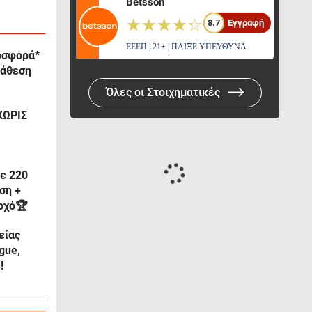
Betsson
☆☆☆☆☆
★★★★★
8.7
Εγγραφή
ΕΕΕΠ | 21+ | ΠΑΙΞΕ ΥΠΕΥΘΥΝΑ
οσφορά*
τάθεση
Όλες οι Στοιχηματικές
ΧΩΡΙΣ
ε 220
ση +
οχό🏆
είας
gue,
!