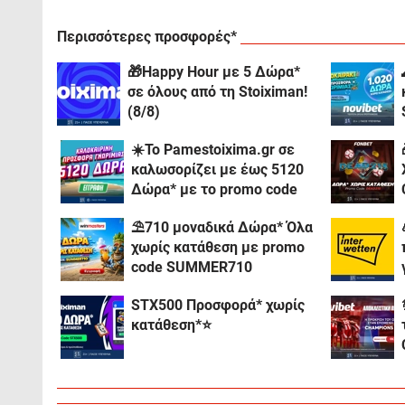
Περισσότερες προσφορές*
🎁Happy Hour με 5 Δώρα*
σε όλους από τη Stoiximan!
(8/8)
☀️To Pamestoixima.gr σε
καλωσορίζει με έως 5120
Δώρα* με το promo code
SUMMER5000!
⛱️710 μοναδικά Δώρα* Όλα
χωρίς κατάθεση με promo
code SUMMER710
STX500 Προσφορά* χωρίς
κατάθεση*⭐