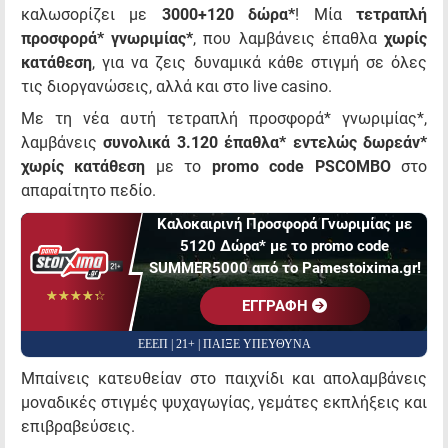
καλωσορίζει με
3000+120 δώρα*
! Μία
τετραπλή
προσφορά*
γνωριμίας*
, που λαμβάνεις έπαθλα
χωρίς
κατάθεση
, για να ζεις δυναμικά κάθε στιγμή σε όλες
τις διοργανώσεις, αλλά και στο live casino.
Με τη νέα αυτή τετραπλή προσφορά* γνωριμίας*,
λαμβάνεις
συνολικά 3.120 έπαθλα*
εντελώς δωρεάν*
χωρίς κατάθεση
με το
promo
code
PSCOMBO
στο
απαραίτητο πεδίο.
Καλοκαιρινή Προσφορά Γνωριμίας με
5120 Δώρα* με το promo code
SUMMER5000 από το Pamestoixima.gr!
☆☆☆☆☆
★★★★★
EΓΓΡΑΦΗ
ΕΕΕΠ | 21+ | ΠΑΙΞΕ ΥΠΕΥΘΥΝΑ
Μπαίνεις κατευθείαν στο παιχνίδι και απολαμβάνεις
μοναδικές στιγμές ψυχαγωγίας, γεμάτες εκπλήξεις και
επιβραβεύσεις.