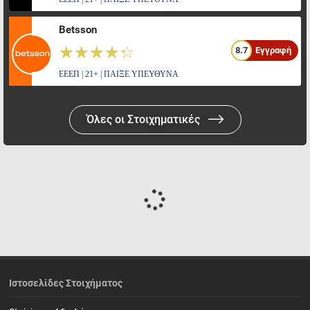
Betsson
☆☆☆☆☆
★★★★★
8.7
Εγγραφή
ΕΕΕΠ | 21+ | ΠΑΙΞΕ ΥΠΕΥΘΥΝΑ
Όλες οι Στοιχηματικές
Ιστοσελίδες Στοιχήματος