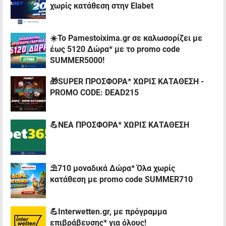
χωρίς κατάθεση στην Elabet
☀️To Pamestoixima.gr σε καλωσορίζει με
έως 5120 Δώρα* με το promo code
SUMMER5000!
🎁SUPER ΠΡΟΣΦΟΡΑ* ΧΩΡΙΣ ΚΑΤΑΘΕΣΗ -
PROMO CODE: DEAD215
💪ΝΕΑ ΠΡΟΣΦΟΡΑ* ΧΩΡΙΣ ΚΑΤΑΘΕΣΗ
⛱️710 μοναδικά Δώρα* Όλα χωρίς
κατάθεση με promo code SUMMER710
💪Interwetten.gr, με πρόγραμμα
επιβράβευσης* για όλους!