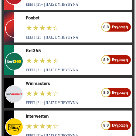
ΕΕΕΠ | 21+ | ΠΑΙΞΕ ΥΠΕΥΘΥΝΑ
Fonbet
☆☆☆☆☆
★★★★★
8.8
Εγγραφή
ΕΕΕΠ | 21+ | ΠΑΙΞΕ ΥΠΕΥΘΥΝΑ
Bet365
☆☆☆☆☆
★★★★★
8.9
Εγγραφή
ΕΕΕΠ | 21+ | ΠΑΙΞΕ ΥΠΕΥΘΥΝΑ
Winmasters
☆☆☆☆☆
★★★★★
8.5
Εγγραφή
ΕΕΕΠ | 21+ | ΠΑΙΞΕ ΥΠΕΥΘΥΝΑ
Interwetten
☆☆☆☆☆
★★★★★
8.3
Εγγραφή
ΕΕΕΠ | 21+ | ΠΑΙΞΕ ΥΠΕΥΘΥΝΑ