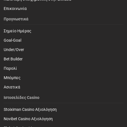
Επικοινωνία
Προγνωστικά
Σημείο Ημέρας
Goal-Goal
Under/Over
Bet Builder
Παρολί
Mπόμπες
Ασιατικά
Ιστοσελίδες Casino
Stoiximan Casino Αξιολόγηση
Novibet Casino Αξιολόγηση