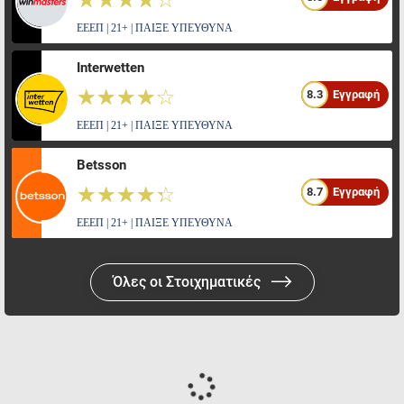
☆☆☆☆☆
★★★★★
ΕΕΕΠ | 21+ | ΠΑΙΞΕ ΥΠΕΥΘΥΝΑ
Interwetten
☆☆☆☆☆
★★★★★
8.3
Εγγραφή
ΕΕΕΠ | 21+ | ΠΑΙΞΕ ΥΠΕΥΘΥΝΑ
Betsson
☆☆☆☆☆
★★★★★
8.7
Εγγραφή
ΕΕΕΠ | 21+ | ΠΑΙΞΕ ΥΠΕΥΘΥΝΑ
Όλες οι Στοιχηματικές