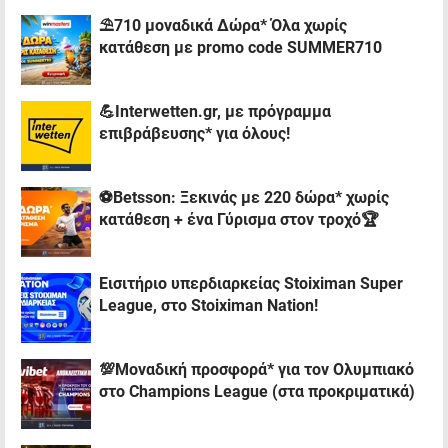
⛱️710 μοναδικά Δώρα* Όλα χωρίς
κατάθεση με promo code SUMMER710
💪Interwetten.gr, με πρόγραμμα
επιβράβευσης* για όλους!
⚽Betsson: Ξεκινάς με 220 δώρα* χωρίς
κατάθεση + ένα Γύρισμα στον τροχό🏆
Εισιτήριο υπερδιαρκείας Stoiximan Super
League, στο Stoiximan Nation!
💯Μοναδική προσφορά* για τoν Ολυμπιακό
στο Champions League (στα προκριματικά)