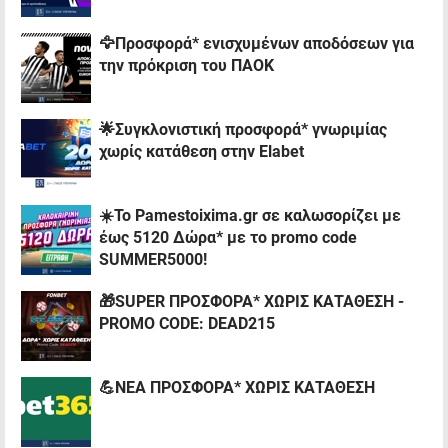
🦅Προσφορά* ενισχυμένων αποδόσεων για
την πρόκριση του ΠΑΟΚ
🌟Συγκλονιστική προσφορά* γνωριμίας
χωρίς κατάθεση στην Elabet
☀️To Pamestoixima.gr σε καλωσορίζει με
έως 5120 Δώρα* με το promo code
SUMMER5000!
🎁SUPER ΠΡΟΣΦΟΡΑ* ΧΩΡΙΣ ΚΑΤΑΘΕΣΗ -
PROMO CODE: DEAD215
💪ΝΕΑ ΠΡΟΣΦΟΡΑ* ΧΩΡΙΣ ΚΑΤΑΘΕΣΗ