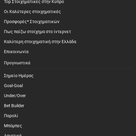
Top Στοιχηματικές στην Κύπρο
Οι Καλύτερες στοιχηματικές
Προσφορές* Στοιχηματικών
Πως παίζω στοίχημα στο ίντερνετ
Καλύτερη στοιχηματική στην Ελλάδα
Επικοινωνία
Προγνωστικά
Σημείο Ημέρας
Goal-Goal
Under/Over
Bet Builder
Παρολί
Mπόμπες
Ασιατικά