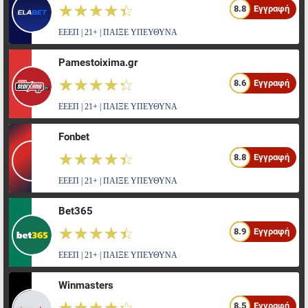
☆☆☆☆☆
★★★★★
8.8
Εγγραφή
ΕΕΕΠ | 21+ | ΠΑΙΞΕ ΥΠΕΥΘΥΝΑ
Pamestoixima.gr
☆☆☆☆☆
★★★★★
8.6
Εγγραφή
ΕΕΕΠ | 21+ | ΠΑΙΞΕ ΥΠΕΥΘΥΝΑ
Fonbet
☆☆☆☆☆
★★★★★
8.8
Εγγραφή
ΕΕΕΠ | 21+ | ΠΑΙΞΕ ΥΠΕΥΘΥΝΑ
Bet365
☆☆☆☆☆
★★★★★
8.9
Εγγραφή
ΕΕΕΠ | 21+ | ΠΑΙΞΕ ΥΠΕΥΘΥΝΑ
Winmasters
8.5
Εγγραφή