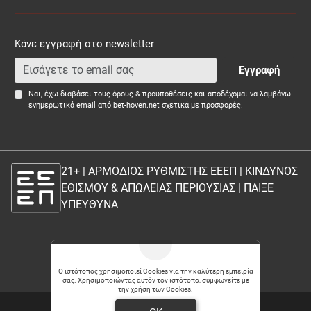
Κάνε εγγραφή στο newsletter
Εγγραφή
Ναι, έχω διαβάσει τους όρους & προυποθέσεις και αποδέχομαι να λαμβάνω
ενημερωτικά email από bet-hoven.net σχετικά με προσφορές.
21+ | ΑΡΜΟΔΙΟΣ ΡΥΘΜΙΣΤΗΣ ΕΕΕΠ | ΚΙΝΔΥΝΟΣ
ΕΘΙΣΜΟΥ & ΑΠΩΛΕΙΑΣ ΠΕΡΙΟΥΣΙΑΣ |
ΠΑΙΞΕ
ΥΠΕΥΘΥΝΑ
21+
Ο ιστότοπος χρησιμοποιεί Cookies για την καλύτερη εμπειρία
σας. Χρησιμοποιώντας αυτόν τον ιστότοπο, συμφωνείτε με
την χρήση των Cookies.
Θέσεις εργασίας