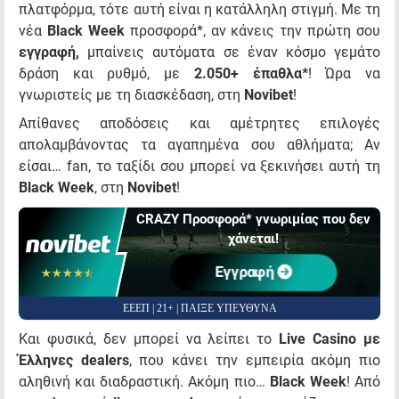
πλατφόρμα, τότε αυτή είναι η κατάλληλη στιγμή. Με τη
νέα
Black Week
προσφορά*, αν κάνεις την πρώτη σου
εγγραφή,
μπαίνεις αυτόματα σε έναν κόσμο γεμάτο
δράση και ρυθμό, με
2.050+ έπαθλα*
! Ώρα να
γνωριστείς με τη διασκέδαση, στη
Novibet
!
Απίθανες αποδόσεις και αμέτρητες επιλογές
απολαμβάνοντας τα αγαπημένα σου αθλήματα; Αν
είσαι… fan, το ταξίδι σου μπορεί να ξεκινήσει αυτή τη
Black
Week
, στη
Novibet
!
CRAZY Προσφορά* γνωριμίας που δεν
χάνεται!
Εγγραφή
☆☆☆☆☆
★★★★★
ΕΕΕΠ | 21+ | ΠΑΙΞΕ ΥΠΕΥΘΥΝΑ
Και φυσικά, δεν μπορεί να λείπει το
Live Ca
sino με
Έλληνες dealers
, που κάνει την εμπειρία ακόμη πιο
αληθινή και διαδραστική. Ακόμη πιο…
Black Week
! Από