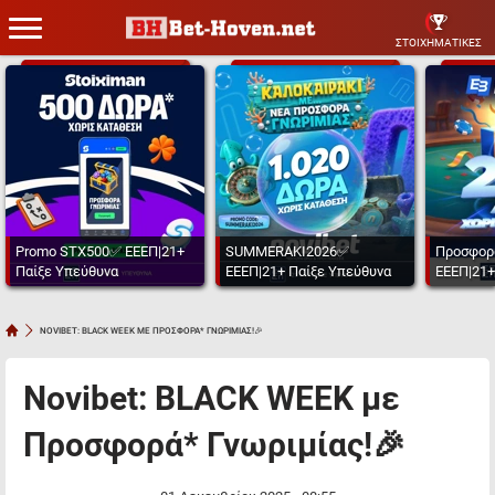
ΣΤΟΙΧΗΜΑΤΙΚΕΣ
Promo STX500✅ ΕΕΕΠ|21+
SUMMERAKI2026✅
Προσφορ
Παίξε Υπεύθυνα
ΕΕΕΠ|21+ Παίξε Υπεύθυνα
ΕΕΕΠ|21+
NOVIBET: BLACK WEEK ΜΕ ΠΡΟΣΦΟΡΑ* ΓΝΩΡΙΜΙΑΣ!🎉
Novibet: BLACK WEEK με
Προσφορά* Γνωριμίας!🎉