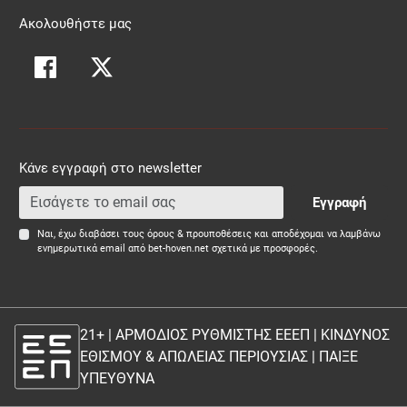
Ακολουθήστε μας
Κάνε εγγραφή στο newsletter
Εγγραφή
Ναι, έχω διαβάσει τους όρους & προυποθέσεις και αποδέχομαι να λαμβάνω
ενημερωτικά email από bet-hoven.net σχετικά με προσφορές.
21+ | ΑΡΜΟΔΙΟΣ ΡΥΘΜΙΣΤΗΣ ΕΕΕΠ | ΚΙΝΔΥΝΟΣ
ΕΘΙΣΜΟΥ & ΑΠΩΛΕΙΑΣ ΠΕΡΙΟΥΣΙΑΣ |
ΠΑΙΞΕ
ΥΠΕΥΘΥΝΑ