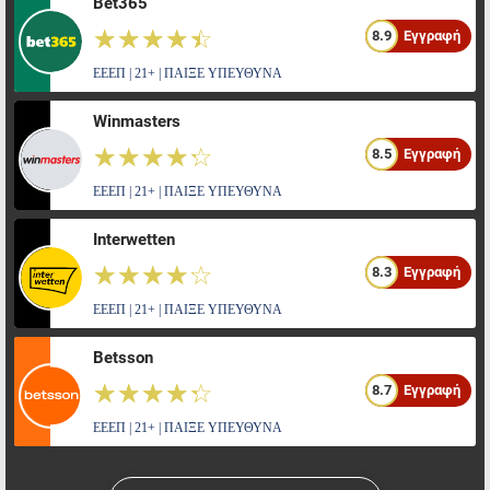
Bet365
☆☆☆☆☆
★★★★★
8.9
Εγγραφή
ΕΕΕΠ | 21+ | ΠΑΙΞΕ ΥΠΕΥΘΥΝΑ
Winmasters
☆☆☆☆☆
★★★★★
8.5
Εγγραφή
ΕΕΕΠ | 21+ | ΠΑΙΞΕ ΥΠΕΥΘΥΝΑ
Interwetten
☆☆☆☆☆
★★★★★
8.3
Εγγραφή
ΕΕΕΠ | 21+ | ΠΑΙΞΕ ΥΠΕΥΘΥΝΑ
Betsson
☆☆☆☆☆
★★★★★
8.7
Εγγραφή
ΕΕΕΠ | 21+ | ΠΑΙΞΕ ΥΠΕΥΘΥΝΑ