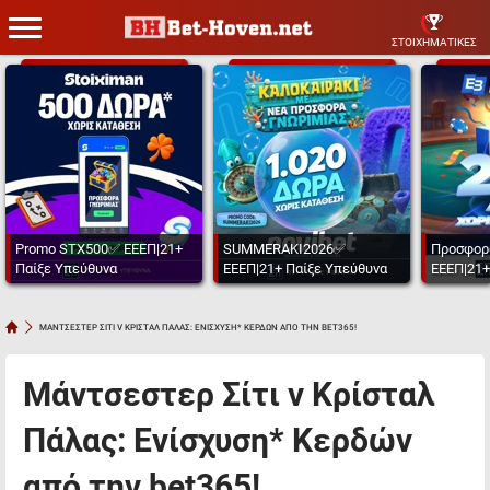
ΣΤΟΙΧΗΜΑΤΙΚΕΣ
Promo STX500✅ ΕΕΕΠ|21+
SUMMERAKI2026✅
Προσφορ
Παίξε Υπεύθυνα
ΕΕΕΠ|21+ Παίξε Υπεύθυνα
ΕΕΕΠ|21+
ΜΑΝΤΣΕΣΤΕΡ ΣΙΤΙ V ΚΡΙΣΤΑΛ ΠΑΛΑΣ: ΕΝΙΣΧΥΣΗ* ΚΕΡΔΩΝ ΑΠΟ ΤΗΝ BET365!
Μάντσεστερ Σίτι v Κρίσταλ
Πάλας: Ενίσχυση* Κερδών
από την bet365!